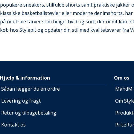
populære sneakers, stilfulde shorts samt praktiske jakker
klassiske basketballstøvler eller moderne denimshorts, har St
på neutrale farver som beige, hvid og sort, der nemt kan in
køb hos Stylepit og opdater din stil med kvalitetsvarer fra V
Hjælp & information
Om os
Sådan lægger du en ordre
MandM e
Levering og fragt
Om Style
Retur og tilbagebetaling
Produkt
Kontakt os
PriceRu