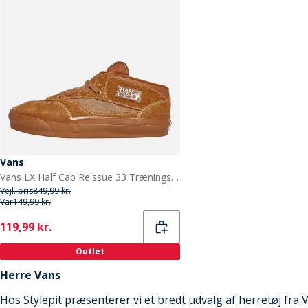
Vans
Vans LX Half Cab Reissue 33 Træningssko Ginger
Vejl. pris
849,99 kr.
Var
149,99 kr.
Current
119,99 kr.
Outlet
Herre Vans
Hos Stylepit præsenterer vi et bredt udvalg af herretøj fra 