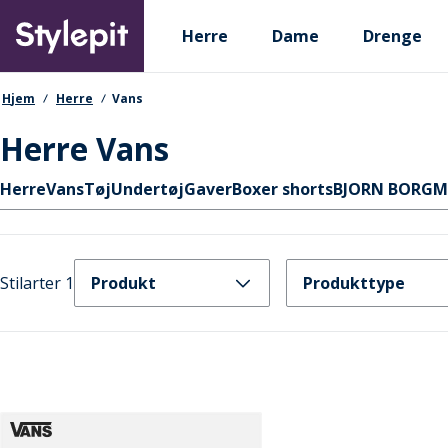
Skip
Primary departments
to
Herre
Dame
Drenge
main
content
navigationssti
Hjem
Herre
Vans
Herre Vans
Hurtige links
Herre
Vans
Tøj
Undertøj
Gaver
Boxer shorts
BJORN BORG
M
Stilarter 1
Produkt
Produkttype