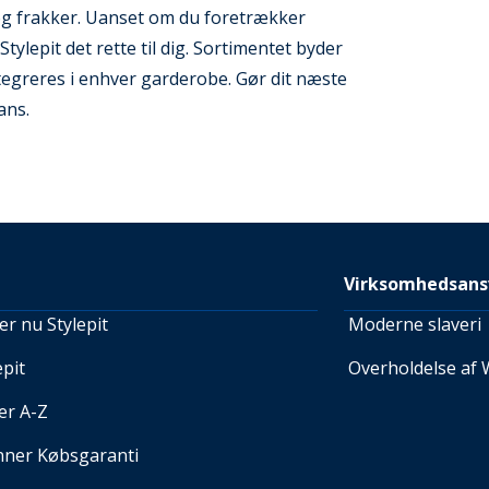
 og frakker. Uanset om du foretrækker
ylepit det rette til dig. Sortimentet byder
tegreres i enhver garderobe. Gør dit næste
ans.
Virksomhedsans
r nu Stylepit
Moderne slaveri
pit
Overholdelse af 
er A-Z
nner Købsgaranti