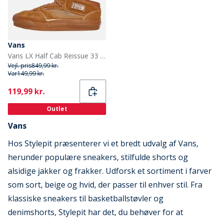
Vans
Vans LX Half Cab Reissue 33 Træningssko Ginger
Vejl. pris
849,99 kr.
Var
149,99 kr.
Current
119,99 kr.
Outlet
Vans
Hos Stylepit præsenterer vi et bredt udvalg af Vans,
herunder populære sneakers, stilfulde shorts og
alsidige jakker og frakker. Udforsk et sortiment i farver
som sort, beige og hvid, der passer til enhver stil. Fra
klassiske sneakers til basketballstøvler og
denimshorts, Stylepit har det, du behøver for at