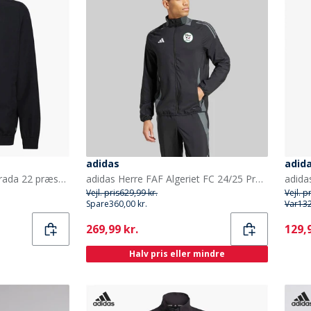
adidas
adid
adidas Junior Drenge Entrada 22 præsentationsjakke Sort
adidas Herre FAF Algeriet FC 24/25 Præsentationsjakke Sort/Team Dark Grey
Vejl. pris
629,99 kr.
Vejl. p
Spare
360,00 kr.
Var
132
Current
Curr
269,99 kr.
129,9
Halv pris eller mindre