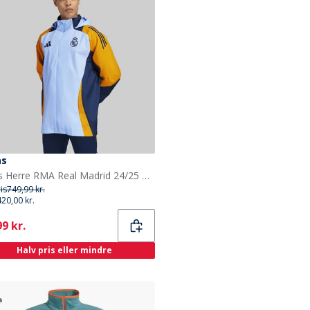
as
adidas Herre RMA Real Madrid 24/25 Konkurrence Alle Vejr Jakke Glow Blue/Crew Orange/Team Navy Blue
ris
749,99 kr.
420,00 kr.
ent
9 kr.
Halv pris eller mindre