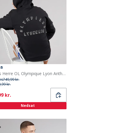
as
adidas Herre OL Olympique Lyon Anthem Jakke Sort
ris
749,99 kr.
,99 kr.
ent
9 kr.
Nedsat