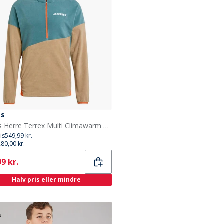
as
adidas Herre Terrex Multi Climawarm Fleece Anorak Preloved Teal/Cardboard/Semi Impact Orange
ris
549,99 kr.
280,00 kr.
ent
9 kr.
Halv pris eller mindre