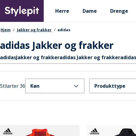
Skip
Primary departments
to
Herre
Dame
Drenge
main
content
navigationssti
Hjem
Jakker og frakker
adidas
adidas Jakker og frakker
Hurtige links
adidas
Jakker og frakker
adidas Jakker og frakker
adidas
Stilarter 36
Køn
Produkttype