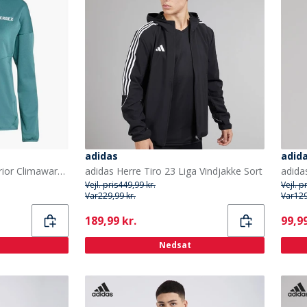
adidas
adid
adidas Dame Terrex Xperior Climawarm Let Fleece Jakke Preloved Teal
adidas Herre Tiro 23 Liga Vindjakke Sort
Vejl. pris
449,99 kr.
Vejl. p
Var
229,99 kr.
Var
129
Current
Curr
189,99 kr.
99,99
Nedsat