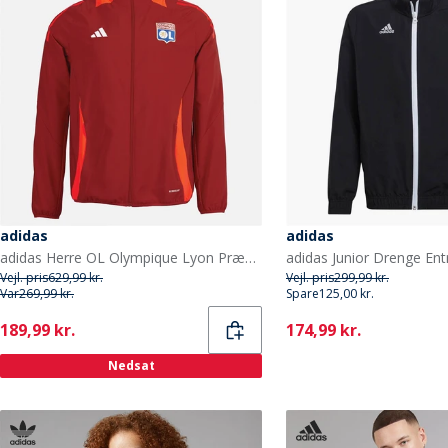
adidas
adidas
adidas Herre OL Olympique Lyon Præsentationsjakke Team Power Red 2
Vejl. pris
629,99 kr.
Vejl. pris
299,99 kr.
Var
269,99 kr.
Spare
125,00 kr.
Current
Current
189,99 kr.
174,99 kr.
Nedsat