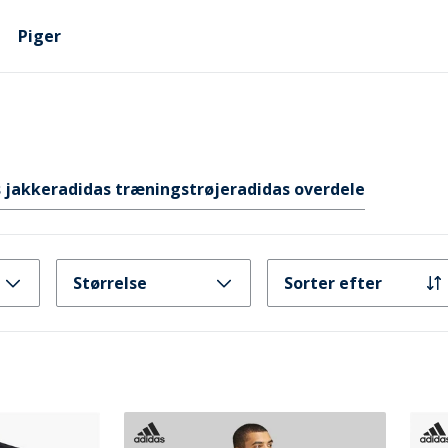
Piger
 jakker
adidas træningstrøjer
adidas overdele
Størrelse
Sorter efter