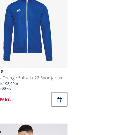
as
adidas Drenge Entrada 22 Sportjakker Kongeblå
ris
198,99 kr.
,00 kr.
ent
9 kr.