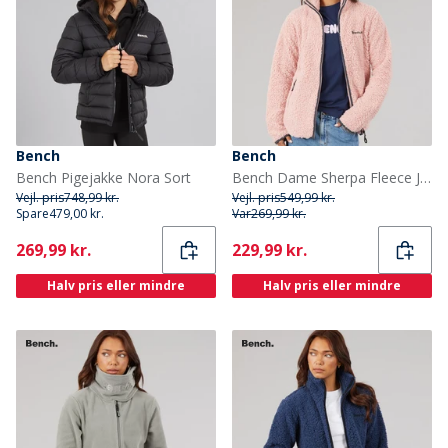
Bench
Bench
Bench Pigejakke Nora Sort
Bench Dame Sherpa Fleece Jakke Pink
Vejl. pris
748,99 kr.
Vejl. pris
549,99 kr.
Spare
479,00 kr.
Var
269,99 kr.
Current
Current
269,99 kr.
229,99 kr.
Halv pris eller mindre
Halv pris eller mindre