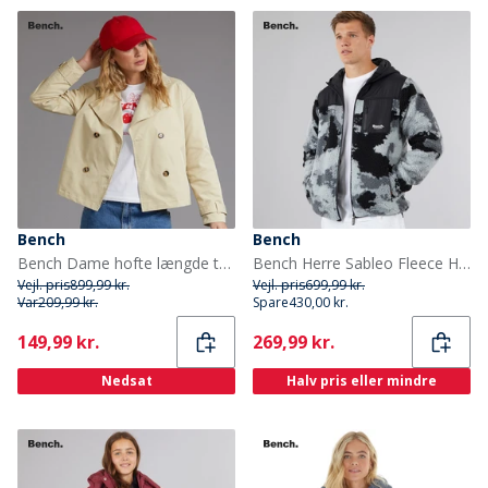
Bench
Bench
Bench Dame hofte længde trenchcoat Beige
Bench Herre Sableo Fleece Hættetrøje Sort Camo
Vejl. pris
899,99 kr.
Vejl. pris
699,99 kr.
Var
209,99 kr.
Spare
430,00 kr.
Current
Current
149,99 kr.
269,99 kr.
Nedsat
Halv pris eller mindre