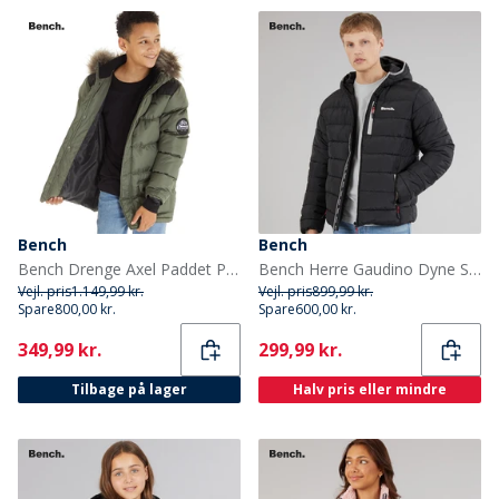
Bench
Bench
Bench Drenge Axel Paddet Parka Khaki
Bench Herre Gaudino Dyne Sort
Vejl. pris
1.149,99 kr.
Vejl. pris
899,99 kr.
Spare
800,00 kr.
Spare
600,00 kr.
Current
Current
349,99 kr.
299,99 kr.
Tilbage på lager
Halv pris eller mindre