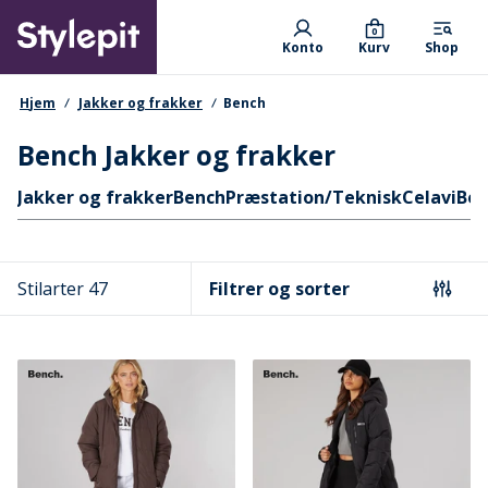
Skip
Primary departments
to
0
Konto
Kurv
Shop
main
content
navigationssti
Hjem
Jakker og frakker
Bench
Bench Jakker og frakker
Hurtige links
Jakker og frakker
Bench
Præstation/Teknisk
Celavi
Ben
Stilarter 47
Filtrer og sorter