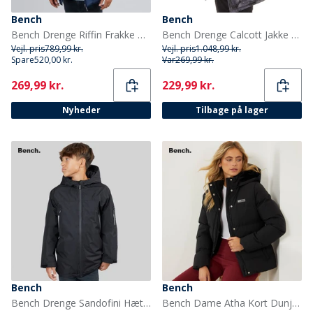
Bench
Bench
Bench Drenge Riffin Frakke Navy
Bench Drenge Calcott Jakke Sort Digi Camo
Vejl. pris
789,99 kr.
Vejl. pris
1.048,99 kr.
Spare
520,00 kr.
Var
269,99 kr.
Current
Current
269,99 kr.
229,99 kr.
Nyheder
Tilbage på lager
Bench
Bench
Bench Drenge Sandofini Hættejakke Sort
Bench Dame Atha Kort Dunjakke Sort