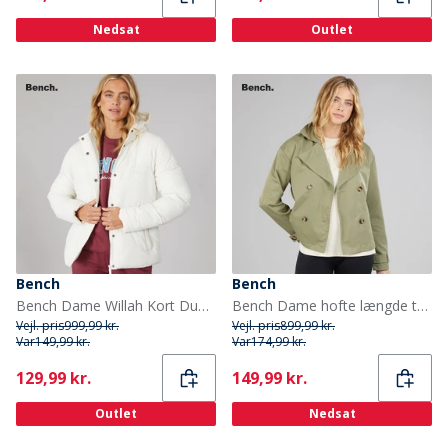
Nedsat
Outlet
Bench
Bench
Bench Dame Willah Kort Dunjakke Vinter Hvid
Bench Dame hofte længde trenchcoat Khaki
Vejl. pris
999,99 kr.
Vejl. pris
899,99 kr.
Var
149,99 kr.
Var
174,99 kr.
Current
Current
129,99 kr.
149,99 kr.
Outlet
Nedsat