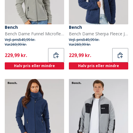
Bench
Bench
Bench Dame Funnel Microfleece Track Top Grafit Grå
Bench Dame Sherpa Fleece Jakke Blå
Vejl. pris
549,99 kr.
Vejl. pris
549,99 kr.
Var
269,99 kr.
Var
269,99 kr.
Current
Current
229,99 kr.
229,99 kr.
Halv pris eller mindre
Halv pris eller mindre