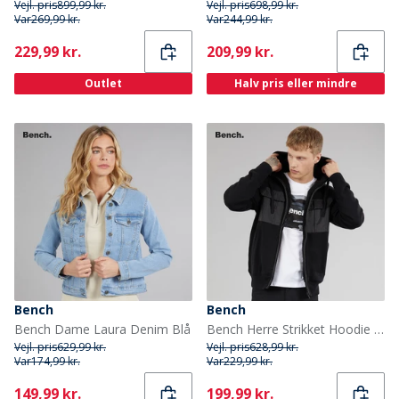
Vejl. pris
899,99 kr.
Vejl. pris
698,99 kr.
Var
269,99 kr.
Var
244,99 kr.
Current
Current
229,99 kr.
209,99 kr.
Outlet
Halv pris eller mindre
Bench
Bench
Bench Dame Laura Denim Blå
Bench Herre Strikket Hoodie Sort
Vejl. pris
629,99 kr.
Vejl. pris
628,99 kr.
Var
174,99 kr.
Var
229,99 kr.
Current
Current
149,99 kr.
199,99 kr.