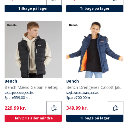
Tilbage på lager
Tilbage på lager
Bench
Bench
Bench Mænd Galban Hættepuffer Vest Sort
Bench Drengenes Calcott Jakke Blå
Vejl. pris
788,99 kr.
Vejl. pris
1.049,99 kr.
Spare
559,00 kr.
Spare
700,00 kr.
Current
Current
229,99 kr.
349,99 kr.
Halv pris eller mindre
Tilbage på lager