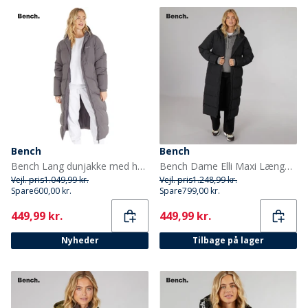
Bench
Bench
Bench Lang dunjakke med hætte til kvinder Eloraina Antracit
Bench Dame Elli Maxi Længde Vandtæt Jakke Sort
Vejl. pris
1.049,99 kr.
Vejl. pris
1.248,99 kr.
Spare
600,00 kr.
Spare
799,00 kr.
Current
Current
449,99 kr.
449,99 kr.
Nyheder
Tilbage på lager