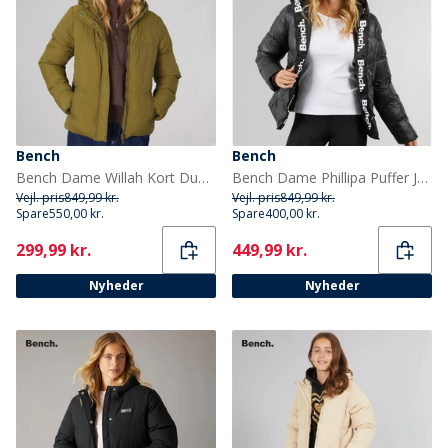
Bench
Bench
Bench Dame Willah Kort Dunjakke Mørk Oliven
Bench Dame Phillipa Puffer Jakke Sort
Vejl. pris
849,99 kr.
Vejl. pris
849,99 kr.
Spare
550,00 kr.
Spare
400,00 kr.
Current
Current
299,99 kr.
449,99 kr.
Nyheder
Nyheder