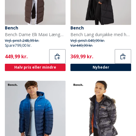
Bench
Bench
Bench Dame Elli Maxi Længde Vandtæt Jakke Coffee
Bench Lang dunjakke med hætte til kvinder Eloraina Sort
Vejl. pris
1.248,99 kr.
Vejl. pris
1.049,99 kr.
Spare
799,00 kr.
Var
449,99 kr.
Current
Current
449,99 kr.
369,99 kr.
Halv pris eller mindre
Nyheder