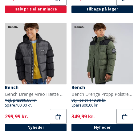
Halv pris eller mindre
Tilbage på lager
Bench
Bench
Bench Drenge Vireo Hætte Dunjakke Dark Grey/Sort
Bench Drenge Propp Polstret Parka Frakke Khaki
Vejl. pris
999,99 kr.
Vejl. pris
1.149,99 kr.
Spare
700,00 kr.
Spare
800,00 kr.
Current
Current
299,99 kr.
349,99 kr.
Nyheder
Nyheder