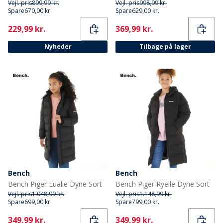
Vejl. pris
899,99 kr.
Vejl. pris
998,99 kr.
Spare
670,00 kr.
Spare
629,00 kr.
Current
Current
229,99 kr.
369,99 kr.
Nyheder
Tilbage på lager
Bench
Bench
Bench Piger Eualie Dyne Sort
Bench Piger Ryelle Dyne Sort
Vejl. pris
1.048,99 kr.
Vejl. pris
1.148,99 kr.
Spare
699,00 kr.
Spare
799,00 kr.
Current
Current
349,99 kr.
349,99 kr.