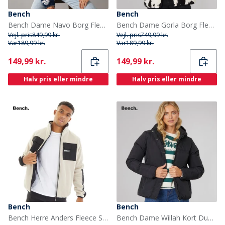
Bench
Bench
Bench Dame Navo Borg Fleece Navy
Bench Dame Gorla Borg Fleece Vinter Hvid / Sort Leopard
Vejl. pris
849,99 kr.
Vejl. pris
749,99 kr.
Var
189,99 kr.
Var
189,99 kr.
Current
Current
149,99 kr.
149,99 kr.
Halv pris eller mindre
Halv pris eller mindre
Bench
Bench
Bench Herre Anders Fleece Sten
Bench Dame Willah Kort Dunjakke Sort