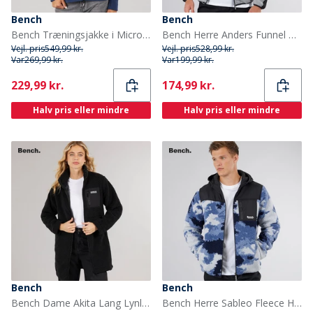
Bench
Bench
Bench Træningsjakke i Microfleece med Hætte Blå til Kvinder
Bench Herre Anders Funnel Neck Fleece Circular Grå
Vejl. pris
549,99 kr.
Vejl. pris
528,99 kr.
Var
269,99 kr.
Var
199,99 kr.
Current
Current
229,99 kr.
174,99 kr.
Halv pris eller mindre
Halv pris eller mindre
Bench
Bench
Bench Dame Akita Lang Lynlås Fleece Sort
Bench Herre Sableo Fleece Hættetrøje Blå Camo