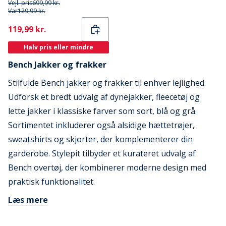
Vejl. pris
699,99 kr.
Var
129,99 kr.
Current
119,99 kr.
Halv pris eller mindre
Bench Jakker og frakker
Stilfulde Bench jakker og frakker til enhver lejlighed.
Udforsk et bredt udvalg af dynejakker, fleecetøj og
lette jakker i klassiske farver som sort, blå og grå.
Sortimentet inkluderer også alsidige hættetrøjer,
sweatshirts og skjorter, der komplementerer din
garderobe. Stylepit tilbyder et kurateret udvalg af
Bench overtøj, der kombinerer moderne design med
praktisk funktionalitet.
Læs mere