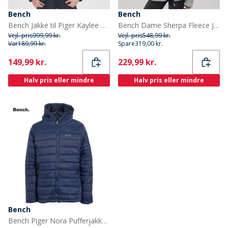
Bench
Bench
Bench Jakke til Piger Kaylee Blå/Sort
Bench Dame Sherpa Fleece Jakke Grå
Vejl. pris
999,99 kr.
Vejl. pris
548,99 kr.
Var
189,99 kr.
Spare
319,00 kr.
Current
Current
149,99 kr.
229,99 kr.
Halv pris eller mindre
Halv pris eller mindre
Bench
Bench Piger Nora Pufferjakke Blå