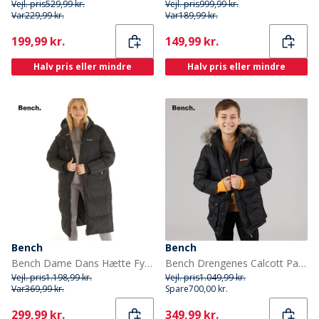
Vejl. pris
529,99 kr.
Vejl. pris
999,99 kr.
Var
229,99 kr.
Var
189,99 kr.
Current
Current
199,99 kr.
149,99 kr.
Halv pris eller mindre
Halv pris eller mindre
Bench
Bench
Bench Dame Dans Hætte Fyldt Jakke Sort
Bench Drengenes Calcott Parka Jakke Sort
Vejl. pris
1.198,99 kr.
Vejl. pris
1.049,99 kr.
Var
369,99 kr.
Spare
700,00 kr.
Current
Current
299,99 kr.
349,99 kr.