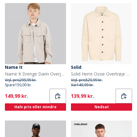
Name It
Solid
Name It Drenge Darin Overjakke Chateau Gray
Solid Herre Ossie Overtrøje Oatmeal
Vejl. pris
299,99 kr.
Vejl. pris
529,99 kr.
Spare
150,00 kr.
Var
149,99 kr.
Current
Current
149,99 kr.
139,99 kr.
Halv pris eller mindre
Nedsat