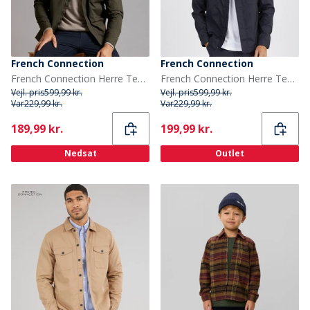
French Connection
French Connection
French Connection Herre Teknisk Overskjorte Khaki
French Connection Herre Teknisk Overskjorte Marine
Vejl. pris
599,99 kr.
Vejl. pris
599,99 kr.
Var
229,99 kr.
Var
229,99 kr.
Current
Current
189,99 kr.
199,99 kr.
Nedsat
Outlet