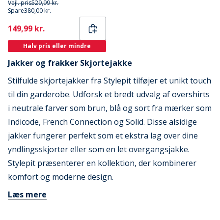
Vejl. pris
529,99 kr.
Spare
380,00 kr.
Current
149,99 kr.
Halv pris eller mindre
Jakker og frakker Skjortejakke
Stilfulde skjortejakker fra Stylepit tilføjer et unikt touch
til din garderobe. Udforsk et bredt udvalg af overshirts
i neutrale farver som brun, blå og sort fra mærker som
Indicode, French Connection og Solid. Disse alsidige
jakker fungerer perfekt som et ekstra lag over dine
yndlingsskjorter eller som en let overgangsjakke.
Stylepit præsenterer en kollektion, der kombinerer
komfort og moderne design.
Læs mere