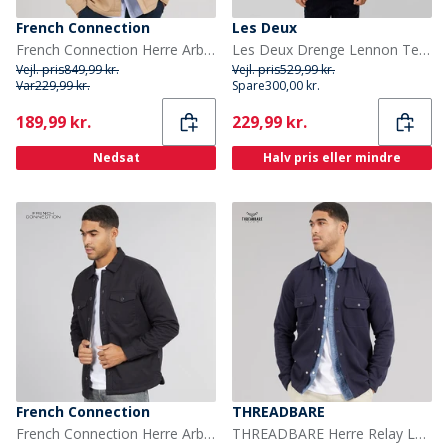
French Connection
Les Deux
French Connection Herre Arbejdsjakke Borg Kamel
Les Deux Drenge Lennon Tern Overshirt Fudge
Vejl. pris
849,99 kr.
Vejl. pris
529,99 kr.
Var
229,99 kr.
Spare
300,00 kr.
Current
Current
189,99 kr.
229,99 kr.
Nedsat
Halv pris eller mindre
French Connection
THREADBARE
French Connection Herre Arbejdsmand Borg Overshirt Marine
THREADBARE Herre Relay Langærmet Shacket Navy