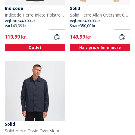
Indicode
Solid
Indicode Herre Inlate Polstret Overtrøje Castor Gray
Solid Herre Allan Overshirt Curds & Whey
Vejl. pris
449,99 kr.
Vejl. pris
499,99 kr.
Var
149,99 kr.
Spare
350,00 kr.
Current
Current
119,99 kr.
149,99 kr.
Outlet
Halv pris eller mindre
Solid
Solid Herre Ossie Over skjorte Insignia Blue