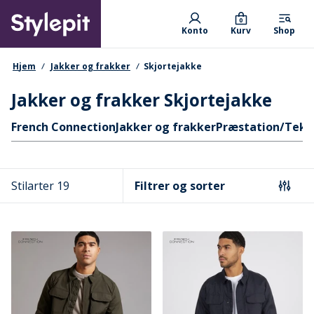
Skip
Primary departments
to
0
Konto
Kurv
Shop
main
content
navigationssti
Hjem
Jakker og frakker
Skjortejakke
Jakker og frakker Skjortejakke
Hurtige links
French Connection
Jakker og frakker
Præstation/Tekn
Stilarter 19
Filtrer og sorter