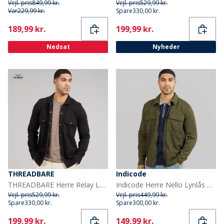
Vejl. pris
849,99 kr.
Vejl. pris
529,99 kr.
Var
229,99 kr.
Spare
330,00 kr.
Current
Current
189,99 kr.
199,99 kr.
Nedsat
Nyheder
THREADBARE
Indicode
THREADBARE Herre Relay Langærmet Shacket Sort
Indicode Herre Nello Lynlås Skjorte Army
Vejl. pris
529,99 kr.
Vejl. pris
449,99 kr.
Spare
330,00 kr.
Spare
300,00 kr.
Current
Current
199,99 kr.
149,99 kr.