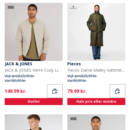
JACK & JONES
Pieces
JACK & JONES Herre Cody Liner Jakker Grå
Pieces Dame Mailey Vatteret Grøn
Vejl. pris
529,99 kr.
Vejl. pris
529,99 kr.
Var
189,99 kr.
Var
99,99 kr.
Current
Current
149,99 kr.
79,99 kr.
Outlet
Halv pris eller mindre