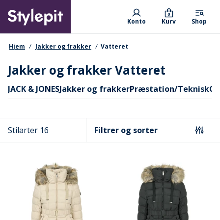
Skip
Primary departments
to
0
Konto
Kurv
Shop
main
content
navigationssti
Hjem
Jakker og frakker
Vatteret
Jakker og frakker Vatteret
Hurtige links
JACK & JONES
Jakker og frakker
Præstation/Teknisk
Ce
Stilarter 16
Filtrer og sorter