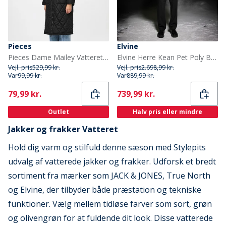
Pieces
Elvine
Pieces Dame Mailey Vatteret Sort
Elvine Herre Kean Pet Poly Bonded 5K Jakke Sort
Vejl. pris
529,99 kr.
Vejl. pris
2.698,99 kr.
Var
99,99 kr.
Var
889,99 kr.
Current
Current
79,99 kr.
739,99 kr.
Outlet
Halv pris eller mindre
Jakker og frakker Vatteret
Hold dig varm og stilfuld denne sæson med Stylepits
udvalg af vatterede jakker og frakker. Udforsk et bredt
sortiment fra mærker som JACK & JONES, True North
og Elvine, der tilbyder både præstation og tekniske
funktioner. Vælg mellem tidløse farver som sort, grøn
og olivengrøn for at fuldende dit look. Disse vatterede