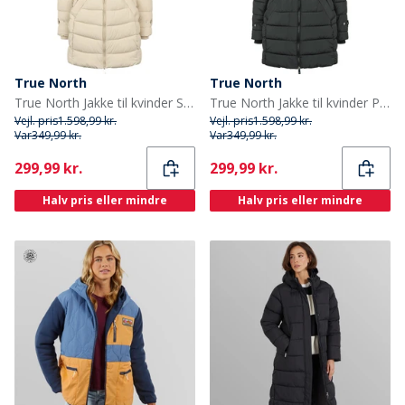
True North
True North
True North Jakke til kvinder Sand
True North Jakke til kvinder P.380T Sort
Vejl. pris
1.598,99 kr.
Vejl. pris
1.598,99 kr.
Var
349,99 kr.
Var
349,99 kr.
Current
Current
299,99 kr.
299,99 kr.
Halv pris eller mindre
Halv pris eller mindre