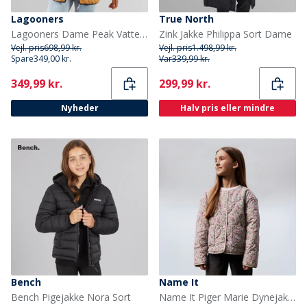
Lagooners
True North
Lagooners Dame Peak Vatteret Flade
Zink Jakke Philippa Sort Dame
Vejl. pris
698,99 kr.
Vejl. pris
1.498,99 kr.
Spare
349,00 kr.
Var
339,99 kr.
Current
Current
349,99 kr.
299,99 kr.
Nyheder
Halv pris eller mindre
Bench
Name It
Bench Pigejakke Nora Sort
Name It Piger Marie Dynejakke Peyote