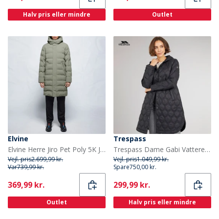
Halv pris eller mindre
Outlet
Elvine
Trespass
Elvine Herre Jiro Pet Poly 5K Jakke Salvie
Trespass Dame Gabi Vatteret Sort
Vejl. pris
2.699,99 kr.
Vejl. pris
1.049,99 kr.
Var
739,99 kr.
Spare
750,00 kr.
Current
Current
369,99 kr.
299,99 kr.
Outlet
Halv pris eller mindre