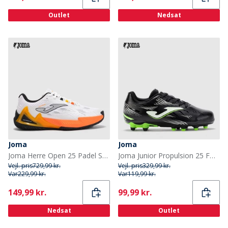
Outlet
Nedsat
Joma
Joma
Joma Herre Open 25 Padel Sko White Fluorescent Saffron
Joma Junior Propulsion 25 FG Faste Jord Fodboldstøvler Sort
Vejl. pris
729,99 kr.
Vejl. pris
329,99 kr.
Var
229,99 kr.
Var
119,99 kr.
Current
Current
149,99 kr.
99,99 kr.
Nedsat
Outlet