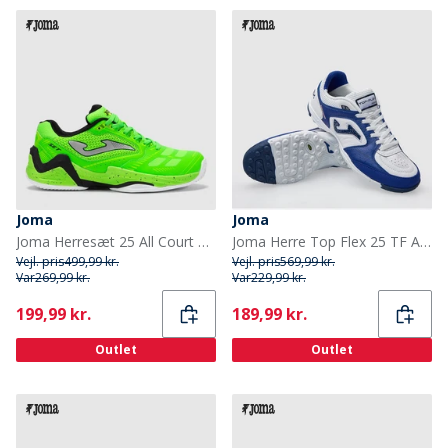
Joma
Joma
Joma Herresæt 25 All Court Tennis sko Fluorescent Green
Joma Herre Top Flex 25 TF Astro Turf Fodboldstøvler Hvid/Royal
Vejl. pris
499,99 kr.
Vejl. pris
569,99 kr.
Var
269,99 kr.
Var
229,99 kr.
Current
Current
199,99 kr.
189,99 kr.
Outlet
Outlet