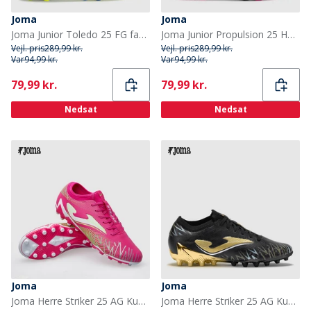
Joma
Joma
Joma Junior Toledo 25 FG fast bund fodboldstøvler Royal
Joma Junior Propulsion 25 HG Hård Jord Fodboldstøvler Fuchsia
Vejl. pris
289,99 kr.
Vejl. pris
289,99 kr.
Var
94,99 kr.
Var
94,99 kr.
Current
Current
79,99 kr.
79,99 kr.
Nedsat
Nedsat
Joma
Joma
Joma Herre Striker 25 AG Kunstgræs Fodboldstøvler Pink
Joma Herre Striker 25 AG Kunstgræs Fodboldstøvler Sort