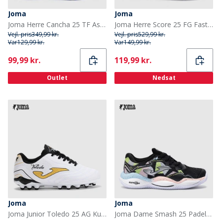
Joma
Joma
Joma Herre Cancha 25 TF Astro Turf Fodboldstøvler Royal
Joma Herre Score 25 FG Fast Bund Fodboldstøvler Gold
Vejl. pris
349,99 kr.
Vejl. pris
529,99 kr.
Var
129,99 kr.
Var
149,99 kr.
Current
Current
99,99 kr.
119,99 kr.
Outlet
Nedsat
Joma
Joma
Joma Junior Toledo 25 AG Kunstgræs Fodboldstøvler Hvid
Joma Dame Smash 25 Padel Sko Sort