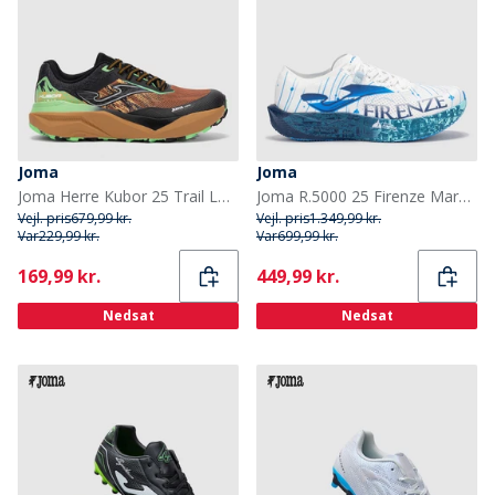
Joma
Joma
Joma Herre Kubor 25 Trail Løbesko Brun
Joma R.5000 25 Firenze Marathon Speed Neutrale Løbesko Hvid
Vejl. pris
679,99 kr.
Vejl. pris
1.349,99 kr.
Var
229,99 kr.
Var
699,99 kr.
Current
Current
169,99 kr.
449,99 kr.
Nedsat
Nedsat