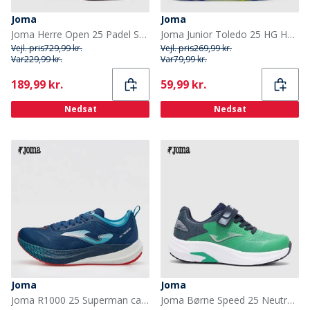
Joma
Joma
Joma Herre Open 25 Padel Sko Sort
Joma Junior Toledo 25 HG Hard Ground Fodboldstøvler Royal
Vejl. pris
729,99 kr.
Vejl. pris
269,99 kr.
Var
229,99 kr.
Var
79,99 kr.
Current
Current
189,99 kr.
59,99 kr.
Nedsat
Nedsat
Joma
Joma
Joma R1000 25 Superman carbonplade neutrale løbesko Navy Blue
Joma Børne Speed 25 Neutrale Løbesko Grøn