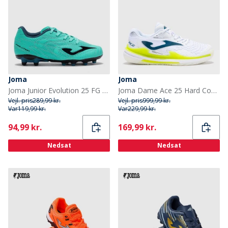
Joma
Joma
Joma Junior Evolution 25 FG Fast Underlag Fodboldstøvler Petroleum
Joma Dame Ace 25 Hard Court Tennis Sko Hvid
Vejl. pris
289,99 kr.
Vejl. pris
999,99 kr.
Var
119,99 kr.
Var
229,99 kr.
Current
Current
94,99 kr.
169,99 kr.
Nedsat
Nedsat