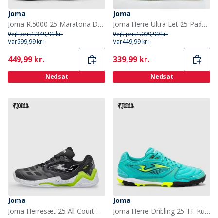
Joma
Joma
Joma R.5000 25 Maratona Do Porto Speed Neutral Løbesko Fluorescent Yellow
Joma Herre Ultra Let 25 Padelsko Sort
Vejl. pris
1.349,99 kr.
Vejl. pris
1.099,99 kr.
Var
699,99 kr.
Var
449,99 kr.
Current
Current
449,99 kr.
339,99 kr.
Nedsat
Nedsat
Joma
Joma
Joma Herresæt 25 All Court Tennis sko Sort
Joma Herre Dribling 25 TF Kunstgræs Fodboldstøvler Turquoise