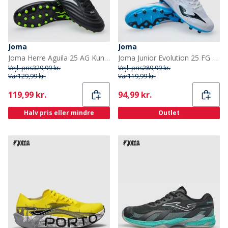
Joma
Joma
Joma Herre Aguila 25 AG Kunstgræs Fodboldstøvler Sort/Fluoro Green
Joma Junior Evolution 25 FG Faste Jord Fodboldstøvler Hvid
Vejl. pris
329,99 kr.
Vejl. pris
289,99 kr.
Var
129,99 kr.
Var
119,99 kr.
Current
Current
119,99 kr.
94,99 kr.
Halv pris eller mindre
Outlet