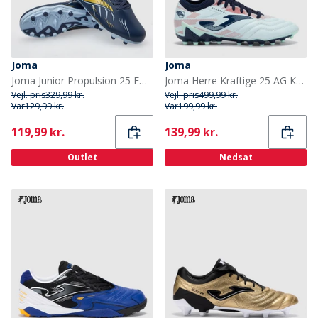
Joma
Joma
Joma Junior Propulsion 25 FG Fast Jord Fodboldstøvler Navy Blue
Joma Herre Kraftige 25 AG Kunstgræs Fodboldstøvler Navy Blue
Vejl. pris
329,99 kr.
Vejl. pris
499,99 kr.
Var
129,99 kr.
Var
199,99 kr.
Current
Current
119,99 kr.
139,99 kr.
Outlet
Nedsat