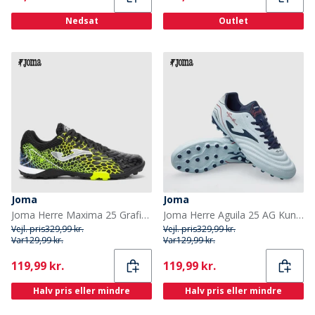
Nedsat
Outlet
Joma
Joma
Joma Herre Maxima 25 Grafik TF Astro Turf Fodboldstøvler Sort/Gul/Grøn
Joma Herre Aguila 25 AG Kunstgræs Fodboldstøvler Lyseblå Navy Blue
Vejl. pris
329,99 kr.
Vejl. pris
329,99 kr.
Var
129,99 kr.
Var
129,99 kr.
Current
Current
119,99 kr.
119,99 kr.
Halv pris eller mindre
Halv pris eller mindre