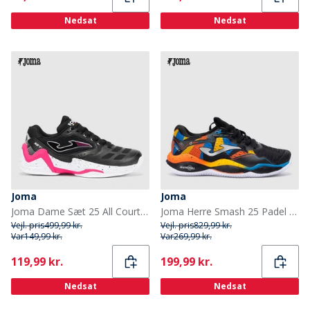
Nedsat
Nedsat
Joma
Joma
Joma Dame Sæt 25 All Court Tennis Sko Sort
Joma Herre Smash 25 Padel sko Sort/Rød/Orange Black Red Orange
Vejl. pris
499,99 kr.
Vejl. pris
829,99 kr.
Var
149,99 kr.
Var
269,99 kr.
Current
Current
119,99 kr.
199,99 kr.
Nedsat
Nedsat