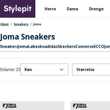
Skip
Primary departments
to
Herre
Dame
Drenge
main
content
navigationssti
Hjem
Sneakers
Joma
Joma Sneakers
Hurtige links
Sneakers
Joma
Løbesko
adidas
Skechers
Converse
ECCO
Jo
Stilarter 23
Køn
Størrelse