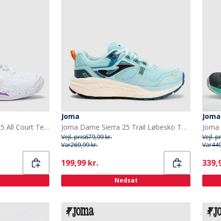
Joma
Joma
Joma Dame Dame sæt 25 All Court Tennis sko Hvid
Joma Dame Sierra 25 Trail Løbesko Turquoise
Joma 
Vejl. pris
679,99 kr.
Vejl. p
Var
269,99 kr.
Var
449
Current
Curr
199,99 kr.
339,9
Nedsat