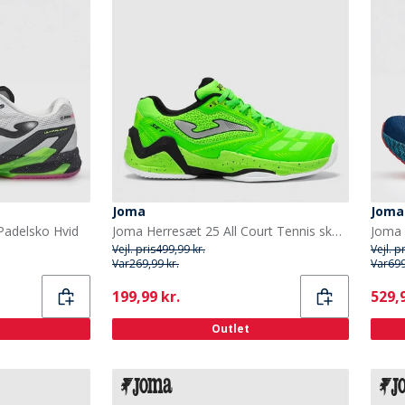
Joma
Joma
Padelsko Hvid
Joma Herresæt 25 All Court Tennis sko Fluorescent Green
Vejl. pris
499,99 kr.
Vejl. p
Var
269,99 kr.
Var
699
Current
Curr
199,99 kr.
529,9
Outlet