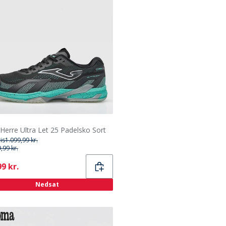
Herre Ultra Let 25 Padelsko Sort
ris
1.099,99 kr.
,99 kr.
ent
9 kr.
Nedsat