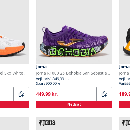
Joma
Joma
Joma Herre Open 25 Padel Sko White Fluorescent Saffron
Joma R1000 25 Behobia San Sebastian Kulfiberplade Neutrale Løbesko Lilla
Joma 
Vejl. pris
1.349,99 kr.
Vejl. p
Spare
900,00 kr.
Var
229
Current
Curr
449,99 kr.
189,9
Nedsat