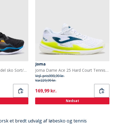
Joma
Joma Herre Smash 25 Padel sko Sort/Rød/Orange Black Red Orange
Joma Dame Ace 25 Hard Court Tennis Sko Hvid
Vejl. pris
999,99 kr.
Var
229,99 kr.
Current
169,99 kr.
Nedsat
forsk et bredt udvalg af løbesko og tennis