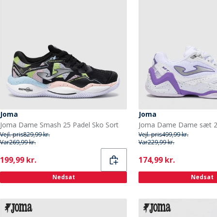
Joma
Joma
Joma Dame Smash 25 Padel Sko Sort
Vejl. pris
829,99 kr.
Vejl. pris
499,99 kr.
Var
269,99 kr.
Var
229,99 kr.
Current
Current
199,99 kr.
174,99 kr.
Nedsat
Nedsat