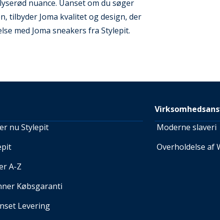
sk lyserød nuance. Uanset om du søger
n, tilbyder Joma kvalitet og design, der
øjelse med Joma sneakers fra Stylepit.
Virksomhedsans
r nu Stylepit
Moderne slaveri
pit
Overholdelse af 
er A-Z
nner Købsgaranti
set Levering