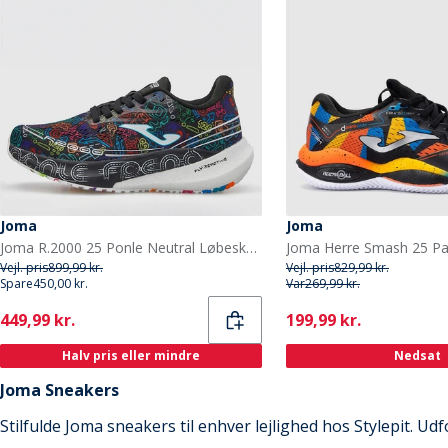
Joma
Joma
Joma R.2000 25 Ponle Neutral Løbesko Sort
Vejl. pris
899,99 kr.
Vejl. pris
829,99 kr.
Spare
450,00 kr.
Var
269,99 kr.
Current
Current
449,99 kr.
199,99 kr.
Halv pris eller mindre
Nedsat
Joma Sneakers
Stilfulde Joma sneakers til enhver lejlighed hos Stylepit. Ud