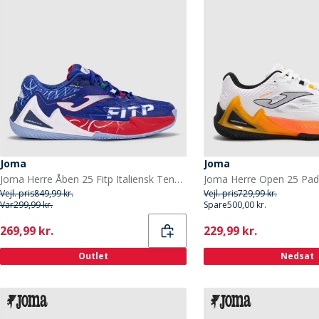
Joma
Joma
Joma Herre Åben 25 Fitp Italiensk Tennis Og Padel Forbund Padel Sko Kongeblå/Rød Royal Blue Red
Vejl. pris
849,99 kr.
Vejl. pris
729,99 kr.
Var
299,99 kr.
Spare
500,00 kr.
Current
Current
269,99 kr.
229,99 kr.
Outlet
Nedsat