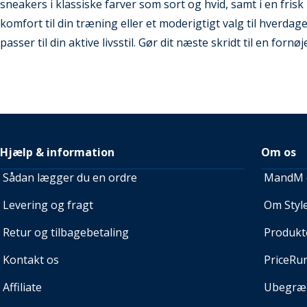
sneakers i klassiske farver som sort og hvid, samt i en fri
komfort til din træning eller et moderigtigt valg til hverdage
passer til din aktive livsstil. Gør dit næste skridt til en forn
Hjælp & information
Om os
Sådan lægger du en ordre
MandM e
Levering og fragt
Om Style
Retur og tilbagebetaling
Produkt
Kontakt os
PriceRu
Affiliate
Ubegræn