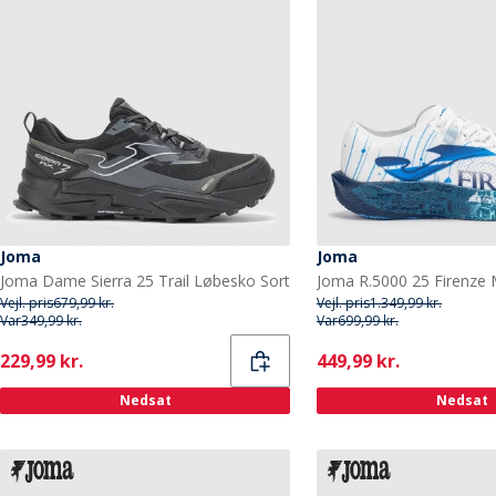
Joma
Joma
Joma Dame Sierra 25 Trail Løbesko Sort
Vejl. pris
679,99 kr.
Vejl. pris
1.349,99 kr.
Var
349,99 kr.
Var
699,99 kr.
Current
Current
229,99 kr.
449,99 kr.
Nedsat
Nedsat