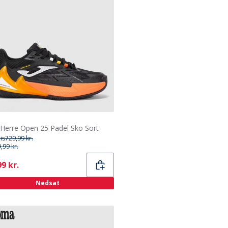
Herre Open 25 Padel Sko Sort
ris
729,99 kr.
,99 kr.
ent
9 kr.
Nedsat