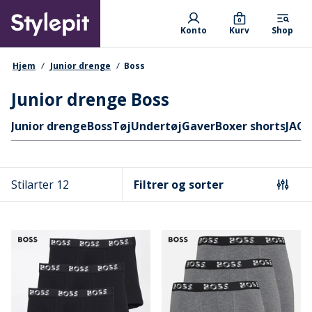
Skip
Primary departments
to
0
Konto
Kurv
Shop
main
content
navigationssti
Hjem
Junior drenge
Boss
Junior drenge Boss
Hurtige links
Junior drenge
Boss
Tøj
Undertøj
Gaver
Boxer shorts
JACK
Stilarter 12
Filtrer og sorter