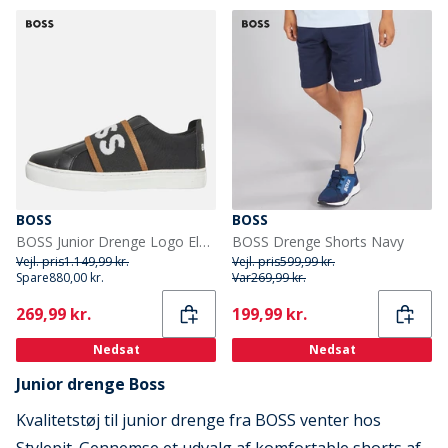
BOSS
BOSS
BOSS Junior Drenge Logo Elastik Træningssko Sort
BOSS Drenge Shorts Navy
Vejl. pris
1.149,99 kr.
Vejl. pris
599,99 kr.
Spare
880,00 kr.
Var
269,99 kr.
Current
Current
269,99 kr.
199,99 kr.
Nedsat
Nedsat
Junior drenge Boss
Kvalitetstøj til junior drenge fra BOSS venter hos