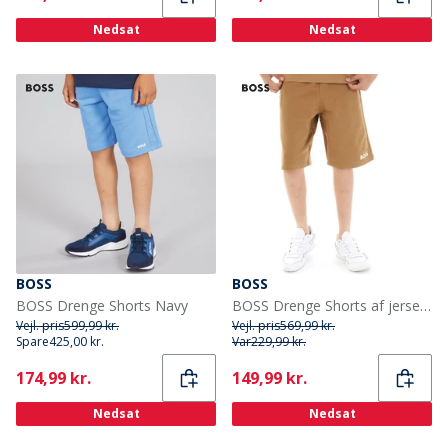
Nedsat
Nedsat
BOSS
BOSS
BOSS Drenge Shorts Navy
BOSS Drenge Shorts af jerseystof Brun
Vejl. pris
599,99 kr.
Vejl. pris
569,99 kr.
Spare
425,00 kr.
Var
229,99 kr.
Current
Current
174,99 kr.
149,99 kr.
Nedsat
Nedsat