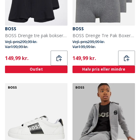
BOSS
BOSS
BOSS Drenge tre pak bokser sort
BOSS Drenge Tre Pak Boxer Shorts Grå Melange
Vejl. pris
299,99 kr.
Vejl. pris
299,99 kr.
Var
199,99 kr.
Var
199,99 kr.
Current
Current
149,99 kr.
149,99 kr.
Outlet
Halv pris eller mindre