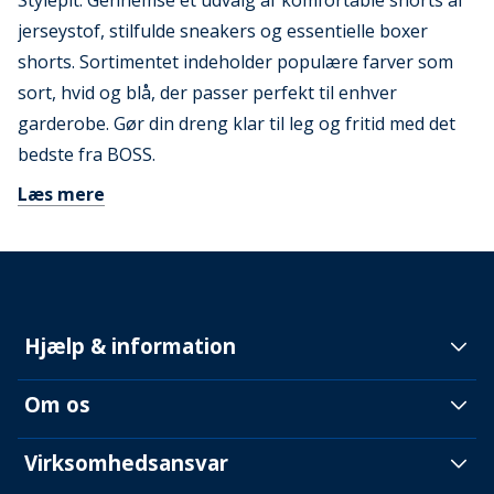
Stylepit. Gennemse et udvalg af komfortable shorts af
jerseystof, stilfulde sneakers og essentielle boxer
shorts. Sortimentet indeholder populære farver som
sort, hvid og blå, der passer perfekt til enhver
garderobe. Gør din dreng klar til leg og fritid med det
bedste fra BOSS.
Læs mere
Hjælp & information
Om os
Virksomhedsansvar