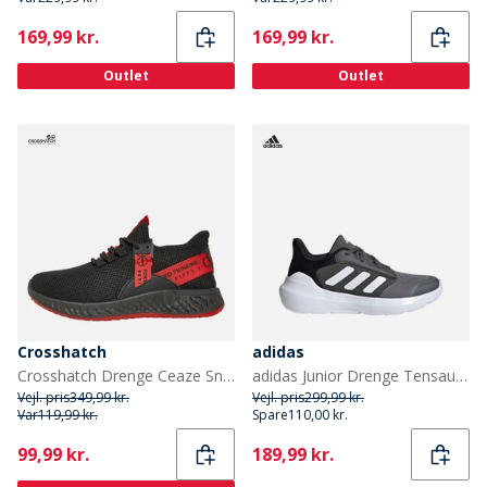
Current
Current
169,99 kr.
169,99 kr.
Outlet
Outlet
Crosshatch
adidas
Crosshatch Drenge Ceaze Sneakers Flerfarvet
adidas Junior Drenge Tensaur Run 3.0 træningssko Grey Four/Cloud White/Core Black
Vejl. pris
349,99 kr.
Vejl. pris
299,99 kr.
Var
119,99 kr.
Spare
110,00 kr.
Current
Current
99,99 kr.
189,99 kr.