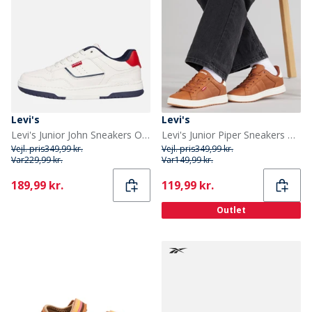
Levi's
Levi's
Levi's Junior John Sneakers Off White/Navy 3130 Off White Navy 3130
Levi's Junior Piper Sneakers Cognac 0241
Vejl. pris
349,99 kr.
Vejl. pris
349,99 kr.
Var
229,99 kr.
Var
149,99 kr.
Current
Current
189,99 kr.
119,99 kr.
Outlet