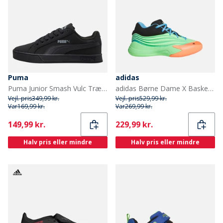
Puma
adidas
Puma Junior Smash Vulc Træningssko Sort/Grå
adidas Børne Dame X Basketballsko Lime Burgundy/Signal Coral/Blue Burst
Vejl. pris
349,99 kr.
Vejl. pris
529,99 kr.
Var
169,99 kr.
Var
269,99 kr.
Current
Current
149,99 kr.
229,99 kr.
Halv pris eller mindre
Halv pris eller mindre