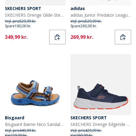
SKECHERS SPORT
adidas
SKECHERS Drenge Glide-Step Lys Sneakers Gray
adidas Junior Predator League Pure Victory Pakke MG Multi Ground Fodboldstøvler Lucid Red/Cloud White/Core Black
Vejl. pris
529,99 kr.
Vejl. pris
529,99 kr.
Spare
180,00 kr.
Spare
260,00 kr.
Current
Current
349,99 kr.
269,99 kr.
Bisgaard
SKECHERS SPORT
Bisgaard Børne Nico Sandaler Cobalt Mix
SKECHERS Drenge Edgeride Sneakers Navy
Vejl. pris
449,99 kr.
Vejl. pris
429,99 kr.
Var
229,99 kr.
Var
269,99 kr.