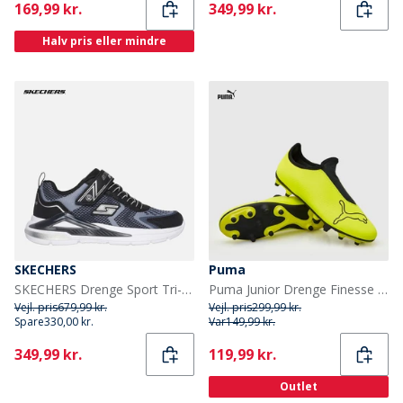
Current
Current
169,99 kr.
349,99 kr.
Halv pris eller mindre
SKECHERS
Puma
SKECHERS Drenge Sport Tri-Namics Sneakers Sort
Puma Junior Drenge Finesse Snøreløse FG Fast Underlag Fodboldstøvler Yellow Alert
Vejl. pris
679,99 kr.
Vejl. pris
299,99 kr.
Spare
330,00 kr.
Var
149,99 kr.
Current
Current
349,99 kr.
119,99 kr.
Outlet