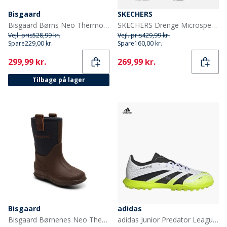
Bisgaard
SKECHERS
Bisgaard Børns Neo Thermo Gummistøvler Kamel
SKECHERS Drenge Microspec Tread Sneakers Sort
Vejl. pris
528,99 kr.
Vejl. pris
429,99 kr.
Spare
229,00 kr.
Spare
160,00 kr.
Current
Current
299,99 kr.
269,99 kr.
Tilbage på lager
Bisgaard
adidas
Bisgaard Børnenes Neo Thermo Gummistøvler Blå
adidas Junior Predator League Radiant Blaze Pack TF Astro Fodboldstøvler Cloud White/Core Black/Lucid Lemon