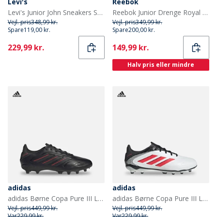
Levi's
Reebok
Levi's Junior John Sneakers Sort/Hvid/Rød 0230 Black White Red 0230
Reebok Junior Drenge Royal Prime Step N Flash Træningssko Hvid/Optimum Blue/Solar Lime
Vejl. pris
348,99 kr.
Vejl. pris
349,99 kr.
Spare
119,00 kr.
Spare
200,00 kr.
Current
Current
229,99 kr.
149,99 kr.
Halv pris eller mindre
adidas
adidas
adidas Børne Copa Pure III League FG/MG Fodboldstøvler til fast/multiunderlag Core Black/Carbon/Lucid Red
adidas Børne Copa Pure III League FG/MG Fodboldstøvler til fast/multiunderlag Footwear White/Lucid Red/Core Black
Vejl. pris
449,99 kr.
Vejl. pris
449,99 kr.
Var
229,99 kr.
Var
229,99 kr.