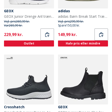
GEOX
adidas
GEOX Junior Drenge Aril træningssko Navy/Orange
adidas Børn Break Start Træningssko Chalk White/Olive Strata/Charcoal
Vejl. pris
369,99 kr.
Vejl. pris
299,99 kr.
Var
269,99 kr.
Spare
150,00 kr.
Current
Current
229,99 kr.
149,99 kr.
Outlet
Halv pris eller mindre
Crosshatch
GEOX