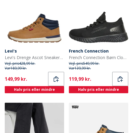
Levi's
French Connection
Levi's Drenge Ascot Sneakers Brun
French Connection Børn Cloud Sneakers Sort
Vejl. pris
428,99 kr.
Vejl. pris
549,99 kr.
Var
189,99 kr.
Var
139,99 kr.
Current
Current
149,99 kr.
119,99 kr.
Halv pris eller mindre
Halv pris eller mindre