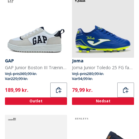
GAP
Joma
GAP Junior Boston III Træningssko Hvid
Joma Junior Toledo 25 FG fast bund fodboldstøvler Royal
Vejl. pris
369,99 kr.
Vejl. pris
289,99 kr.
Var
229,99 kr.
Var
94,99 kr.
Current
Current
189,99 kr.
79,99 kr.
Outlet
Nedsat