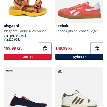
Bisgaard
Reebok
Bisgaard Børne Nico Sandaler Lemon Mix
Reebok Junior Smash Edge Træningssko Sunset Coral/Electric Amber/Gum
Vejl. pris
449,99 kr.
Var
229,99 kr.
Current
Current
189,99 kr.
149,99 kr.
Outlet
Nyheder