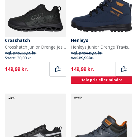
Crosshatch
Henleys
Crosshatch Junior Drenge Jesmond sneakers Black Mono
Henleys Junior Drenge Travis støvler Blå
Vejl. pris
269,99 kr.
Vejl. pris
449,99 kr.
Spare
120,00 kr.
Var
189,99 kr.
Current
Current
149,99 kr.
149,99 kr.
Halv pris eller mindre