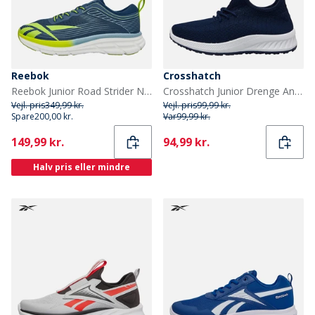
Reebok
Crosshatch
Reebok Junior Road Strider Neutrale Løbesko Athletic Blue/Warped Blue/Acid Yellow
Crosshatch Junior Drenge Antioch træningssko Navy
Vejl. pris
349,99 kr.
Vejl. pris
99,99 kr.
Spare
200,00 kr.
Var
99,99 kr.
Current
Current
149,99 kr.
94,99 kr.
Halv pris eller mindre