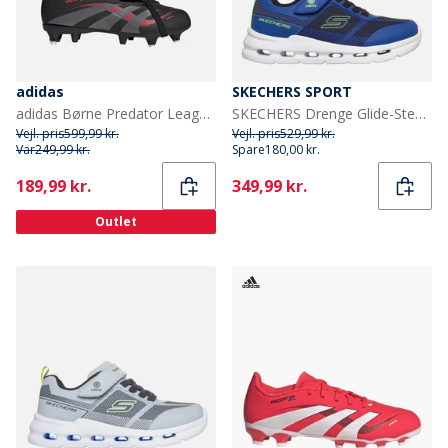
adidas
SKECHERS SPORT
adidas Børne Predator League Tunge SG Blød Bund Fodboldstøvler Core Black/Grey Four/Lucid Red
SKECHERS Drenge Glide-Step Lys Sneakers Blå
Vejl. pris
599,99 kr.
Vejl. pris
529,99 kr.
Var
249,99 kr.
Spare
180,00 kr.
Current
Current
189,99 kr.
349,99 kr.
Outlet