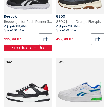
Reebok
GEOX
Reebok Junior Rush Runner 5 Neutrale løbesko Sort/Sort/Hvid
GEOX Junior Drenge Flexypher Plus Støvler Marineblå/Sort
Vejl. pris
289,99 kr.
Vejl. pris
628,99 kr.
Spare
170,00 kr.
Spare
129,00 kr.
Current
Current
119,99 kr.
499,99 kr.
Halv pris eller mindre