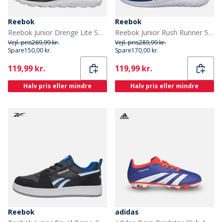
Reebok
Reebok
Reebok Junior Drenge Lite Spinner neutrale løbesko Washed Black/Grå/Energy Red
Reebok Junior Rush Runner 5 Neutrale løbesko Vector Blue/Vector Blue/Hvid
Vejl. pris
269,99 kr.
Vejl. pris
289,99 kr.
Spare
150,00 kr.
Spare
170,00 kr.
Current
Current
119,99 kr.
119,99 kr.
Halv pris eller mindre
Halv pris eller mindre
Reebok
adidas