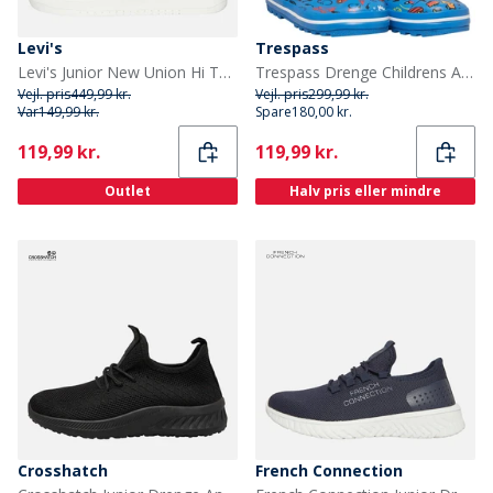
Levi's
Trespass
Levi's Junior New Union Hi Top Sneakers Hvid 0061
Trespass Drenge Childrens Apolloton Cartoon Printed Wellington Gummistøvler Blå
Vejl. pris
449,99 kr.
Vejl. pris
299,99 kr.
Var
149,99 kr.
Spare
180,00 kr.
Current
Current
119,99 kr.
119,99 kr.
Outlet
Halv pris eller mindre
Crosshatch
French Connection