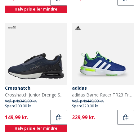
Halv pris eller mindre
Crosshatch
adidas
Crosshatch Junior Drenge Smitlay II sneakers Navy/Sort
adidas Børne Racer TR23 Træningssko Royal Blue/Footwear White/Lucid Lime
Vejl. pris
349,99 kr.
Vejl. pris
449,99 kr.
Spare
200,00 kr.
Spare
220,00 kr.
Current
Current
149,99 kr.
229,99 kr.
Halv pris eller mindre