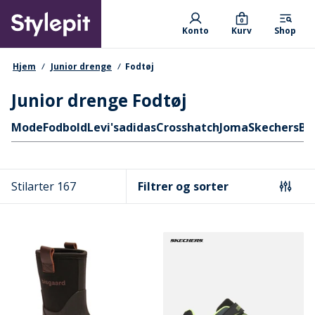
Skip
Primary departments
to
0
Konto
Kurv
Shop
main
content
navigationssti
Hjem
Junior drenge
Fodtøj
Junior drenge Fodtøj
Hurtige links
Mode
Fodbold
Levi's
adidas
Crosshatch
Joma
Skechers
Bi
Stilarter 167
Filtrer og sorter