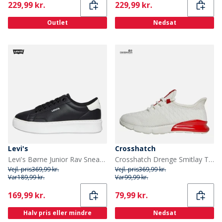
Current
Current
229,99 kr.
229,99 kr.
Outlet
Nedsat
Levi's
Crosshatch
Levi's Børne Junior Rav Sneakers Sort/Hvid 0008 Black White 0008
Crosshatch Drenge Smitlay Træningssko Hvid/Rød
Vejl. pris
369,99 kr.
Vejl. pris
369,99 kr.
Var
189,99 kr.
Var
99,99 kr.
Current
Current
169,99 kr.
79,99 kr.
Halv pris eller mindre
Nedsat