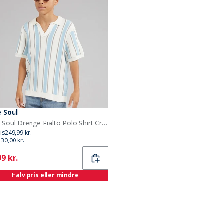
 Soul
Brave Soul Drenge Rialto Polo Shirt Cream/Pale Blue/Lt Grey
ris
249,99 kr.
130,00 kr.
ent
9 kr.
Halv pris eller mindre