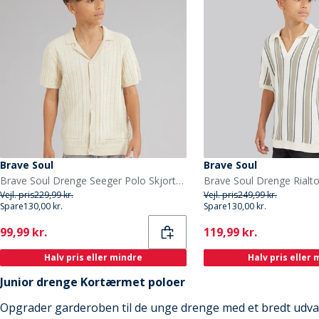
Brave Soul
Brave Soul
Brave Soul Drenge Seeger Polo Skjorte Ecru Marl
Vejl. pris
229,99 kr.
Vejl. pris
249,99 kr.
Spare
130,00 kr.
Spare
130,00 kr.
Current
Current
99,99 kr.
119,99 kr.
Halv pris eller mindre
Halv pris eller
Junior drenge Kortærmet poloer
Opgrader garderoben til de unge drenge med et bredt udval