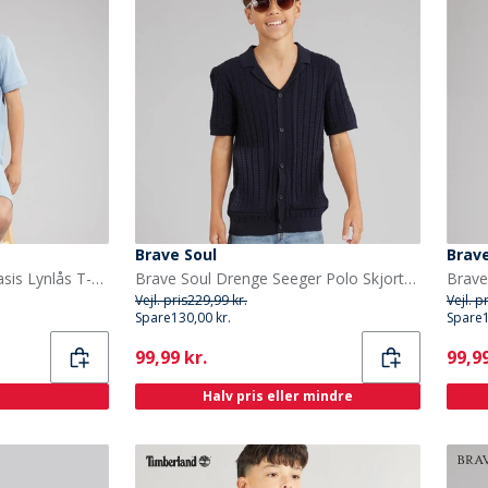
Brave Soul
Brave
JACK & JONES Drenge Basis Lynlås T-shirt Og Shorts Sæt Ashley Blue
Brave Soul Drenge Seeger Polo Skjorte Navy
Vejl. pris
229,99 kr.
Vejl. p
Spare
130,00 kr.
Spare
Current
Curr
99,99 kr.
99,99
Halv pris eller mindre