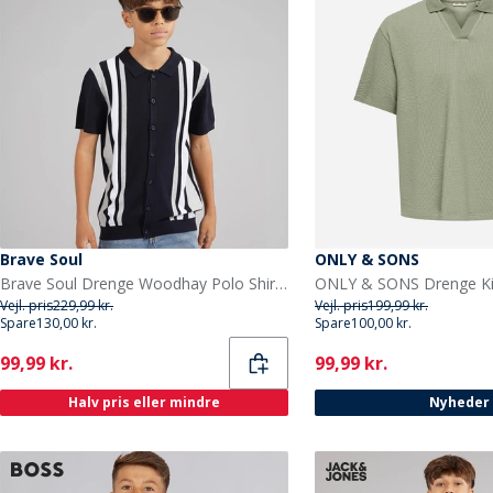
Brave Soul
ONLY & SONS
Brave Soul Drenge Woodhay Polo Shirt Navy
Vejl. pris
229,99 kr.
Vejl. pris
199,99 kr.
Spare
130,00 kr.
Spare
100,00 kr.
Current
Current
99,99 kr.
99,99 kr.
Halv pris eller mindre
Nyheder