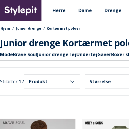
Skip
Primary departments
to
Herre
Dame
Drenge
main
content
navigationssti
Hjem
Junior drenge
Kortærmet poloer
Junior drenge Kortærmet pol
Hurtige links
Mode
Brave Soul
Junior drenge
Tøj
Undertøj
Gaver
Boxer s
Stilarter 12
Produkt
Størrelse