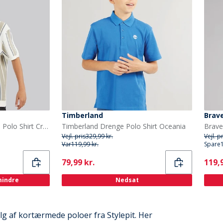
Timberland
Brave
Brave Soul Drenge Rialto Polo Shirt Creme/Lys Grøn/Mellem Grøn Cream/Lt Green/Mid Green
Timberland Drenge Polo Shirt Oceania
Vejl. pris
329,99 kr.
Vejl. p
Var
119,99 kr.
Spare
Current
Curr
79,99 kr.
119,9
 mindre
Nedsat
g af kortærmede poloer fra Stylepit. Her