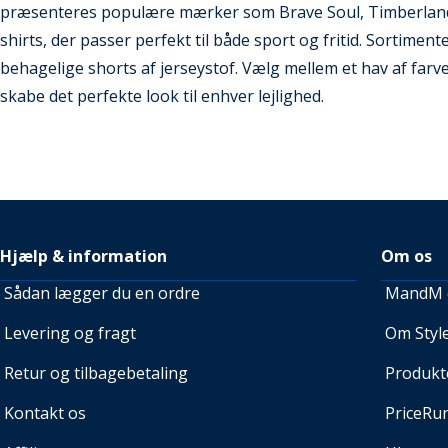
præsenteres populære mærker som Brave Soul, Timberland og
shirts, der passer perfekt til både sport og fritid. Sortime
behagelige shorts af jerseystof. Vælg mellem et hav af farver
skabe det perfekte look til enhver lejlighed.
Hjælp & information
Om os
Sådan lægger du en ordre
MandM e
Levering og fragt
Om Style
Retur og tilbagebetaling
Produkt
Kontakt os
PriceRu