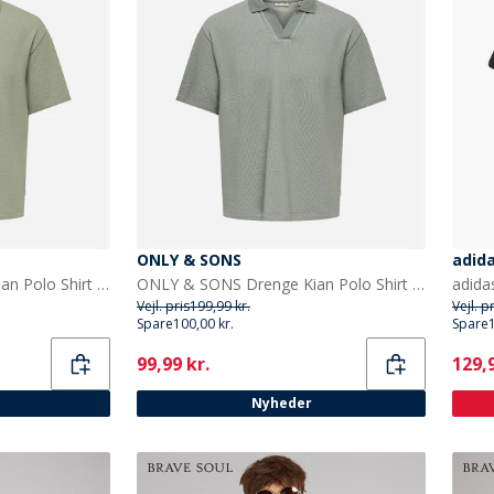
ONLY & SONS
adid
ONLY & SONS Drenge Kian Polo Shirt Seagrass
ONLY & SONS Drenge Kian Polo Shirt Sedona Sage
Vejl. pris
199,99 kr.
Vejl. p
Spare
100,00 kr.
Spare
Current
Curr
99,99 kr.
129,9
Nyheder