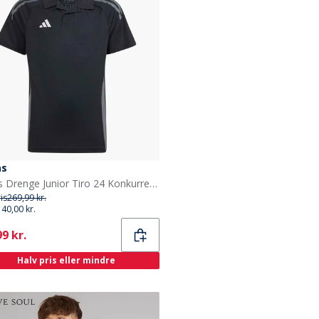
as
adidas Drenge Junior Tiro 24 Konkurrence Polo Shirt Sort/Team Dark Grey
ris
269,99 kr.
140,00 kr.
ent
9 kr.
Halv pris eller mindre