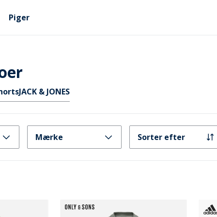
Piger
oer
horts
JACK & JONES
Mærke
Sorter efter