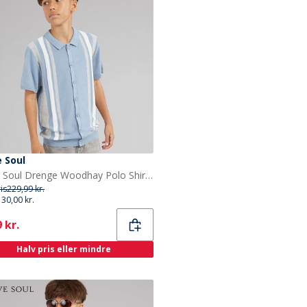
 Soul
Brave Soul Drenge Woodhay Polo Shirt Steel Blue
ris
229,99 kr.
130,00 kr.
ent
 kr.
Halv pris eller mindre