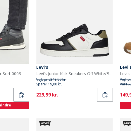
Levi's
Levi'
er Sort 0003
Levi's Junior Kick Sneakers Off White/Black 2933 Off White Black 2933
Levi'
Vejl. pris
348,99 kr.
Vejl. p
Spare
119,00 kr.
Var
189
Current
Curr
229,99 kr.
149,9
 mindre