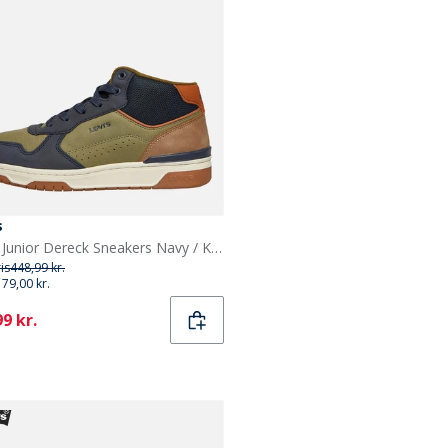
s
Levi's Junior Dereck Sneakers Navy / Khaki 1691
ris
448,99 kr.
179,00 kr.
ent
9 kr.