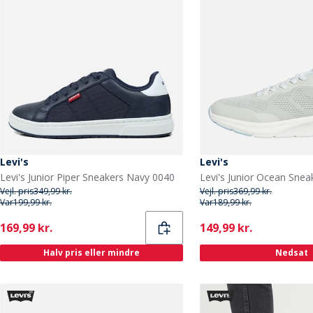
Levi's
Levi's
Levi's Junior Piper Sneakers Navy 0040
Vejl. pris
349,99 kr.
Vejl. pris
369,99 kr.
Var
199,99 kr.
Var
189,99 kr.
Current
Current
169,99 kr.
149,99 kr.
Halv pris eller mindre
Nedsat