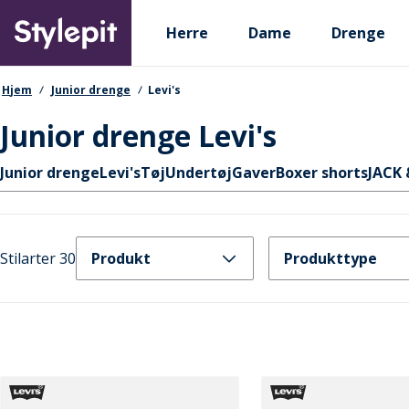
Skip
Primary departments
to
Herre
Dame
Drenge
main
content
navigationssti
Hjem
Junior drenge
Levi's
Junior drenge Levi's
Hurtige links
Junior drenge
Levi's
Tøj
Undertøj
Gaver
Boxer shorts
JACK 
Stilarter 30
Produkt
Produkttype