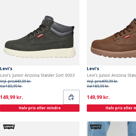
Levi's
Levi's
Levi's Junior Arizona Støvler Sort 0003
Vejl. pris
449,99 kr.
Vejl. pris
499,99 kr.
Var
189,99 kr.
Var
189,99 kr.
Current
Current
149,99 kr.
149,99 kr.
Halv pris eller mindre
Halv pris eller