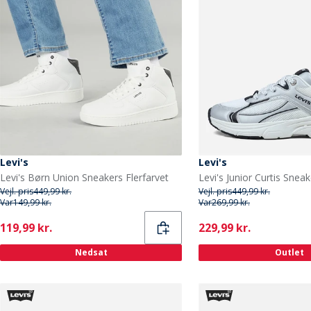
Levi's
Levi's
Levi's Børn Union Sneakers Flerfarvet
Vejl. pris
449,99 kr.
Vejl. pris
449,99 kr.
Var
149,99 kr.
Var
269,99 kr.
Current
Current
119,99 kr.
229,99 kr.
Nedsat
Outlet