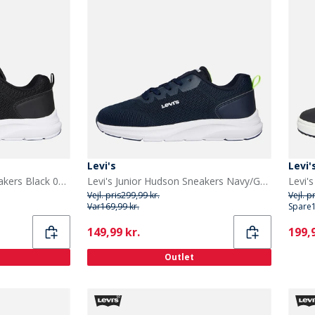
Levi's
Levi'
Levi's Junior Hudson Sneakers Black 0003
Levi's Junior Hudson Sneakers Navy/Gul 0923 Navy Yellow 0923
Levi'
Vejl. pris
299,99 kr.
Vejl. p
Var
169,99 kr.
Spare
Current
Curr
149,99 kr.
199,9
Outlet