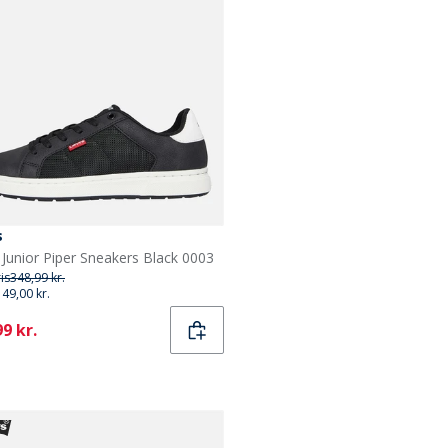
s
s Junior Piper Sneakers Black 0003
ris
348,99 kr.
149,00 kr.
ent
9 kr.