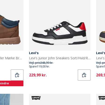
Levi's
Levi'
Levi's Junior Arizona Støvler Mørke Brun 0018
Levi's Junior John Sneakers Sort/Hvid/Rød 0230 Black White Red 0230
Vejl. pris
348,99 kr.
Vejl. p
Spare
119,00 kr.
Spare
Current
Curr
229,99 kr.
269,9
 mindre