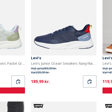
Levi's
Levi'
Levi's Junior Ocean Sneakers Pastel Green 0308
Levi's Junior Ocean Sneakers Navy/Rød 0290 Navy Red 0290
Vejl. pris
369,99 kr.
Vejl. p
Var
209,99 kr.
Var
149
Current
Curr
189,99 kr.
119,9