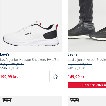
Levi's
Levi's
Levi's Junior Hudson Sneakers Hvid/Sort/Rød 0239 White Black Red 0239
Levi's Junior Ascot Støvl
Vejl. pris
298,99 kr.
Vejl. pris
428,99 kr.
Spare
99,00 kr.
Var
189,99 kr.
Current
Current
199,99 kr.
149,99 kr.
Halv pris eller