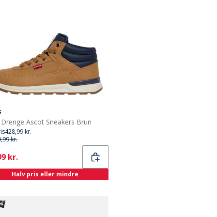
s
s Drenge Ascot Sneakers Brun
ris
428,99 kr.
,99 kr.
ent
9 kr.
Halv pris eller mindre