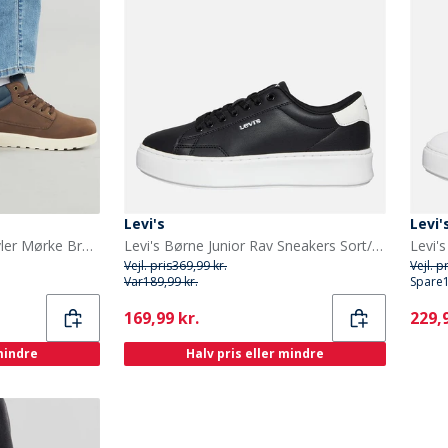
Levi's
Levi'
Levi's Junior Arizona Støvler Mørke Brun 0018
Levi's Børne Junior Rav Sneakers Sort/Hvid 0008 Black White 0008
Vejl. pris
369,99 kr.
Vejl. p
Var
189,99 kr.
Spare
Current
Curr
169,99 kr.
229,9
 mindre
Halv pris eller mindre