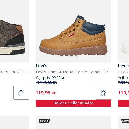
Levi's
Levi'
Levi's Junior Dereck Sneakers Sort / Taupe 1364
Levi's Junior Arizona Støvler Camel 0138
Vejl. pris
499,99 kr.
Vejl. p
Var
149,99 kr.
Var
149
Current
Curr
119,99 kr.
119,9
Halv pris eller mindre