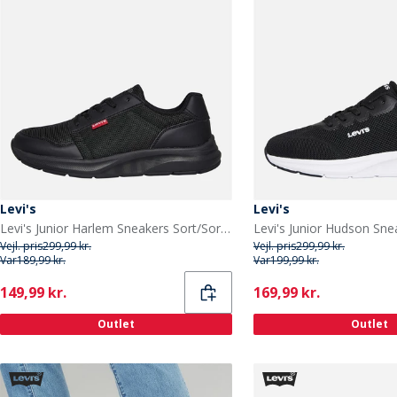
Levi's
Levi's
Levi's Junior Harlem Sneakers Sort/Sort 0562 Black Black 0562
Vejl. pris
299,99 kr.
Vejl. pris
299,99 kr.
Var
189,99 kr.
Var
199,99 kr.
Current
Current
149,99 kr.
169,99 kr.
Outlet
Outlet