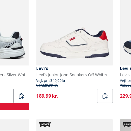
Levi's
Levi'
Levi's Junior Curtis Sneakers Silver White Black 0908
Levi's Junior John Sneakers Off White/Navy 3130 Off White Navy 3130
Vejl. pris
349,99 kr.
Vejl. p
Var
229,99 kr.
Var
269
Current
Curr
189,99 kr.
229,9