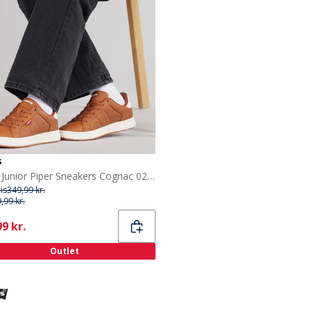
s
Levi's Junior Piper Sneakers Cognac 0241
ris
349,99 kr.
,99 kr.
ent
9 kr.
Outlet