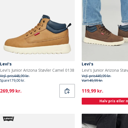
Levi's
Levi's
Levi's Junior Arizona Støvler Camel 0138
Vejl. pris
448,99 kr.
Vejl. pris
449,99 kr.
Spare
179,00 kr.
Var
149,99 kr.
Current
Current
269,99 kr.
119,99 kr.
Halv pris eller