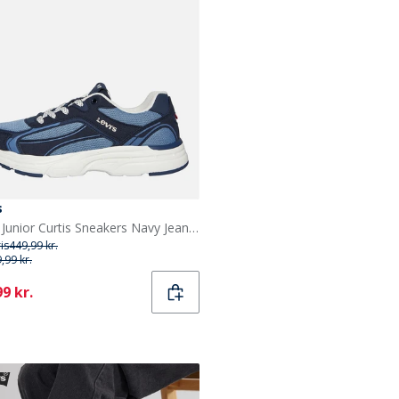
s
Levi's Junior Curtis Sneakers Navy Jeans 1690
ris
449,99 kr.
,99 kr.
ent
9 kr.