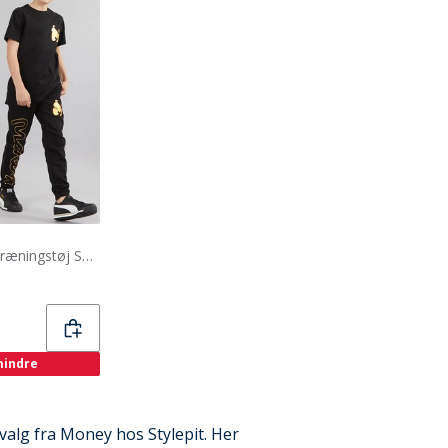
Money Drenge Sig Ape Træningstøj Sort
 mindre
valg fra Money hos Stylepit. Her