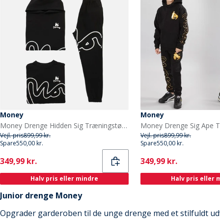
Money
Money
Money Drenge Hidden Sig Træningstøj Sort
Vejl. pris
899,99 kr.
Vejl. pris
899,99 kr.
Spare
550,00 kr.
Spare
550,00 kr.
Current
Current
349,99 kr.
349,99 kr.
Halv pris eller mindre
Halv pris eller
Junior drenge Money
Opgrader garderoben til de unge drenge med et stilfuldt ud