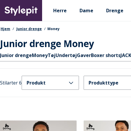
Skip
Primary departments
to
Herre
Dame
Drenge
main
content
navigationssti
Hjem
Junior drenge
Money
Junior drenge Money
Hurtige links
Junior drenge
Money
Tøj
Undertøj
Gaver
Boxer shorts
JACK
Stilarter 6
Produkt
Produkttype