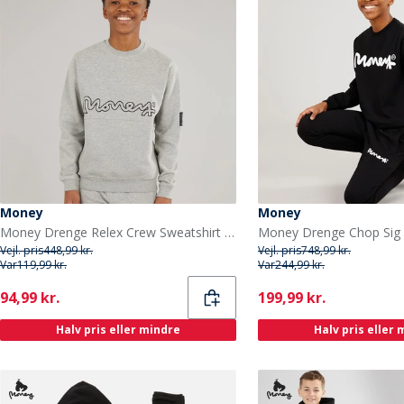
Money
Money
Money Drenge Relex Crew Sweatshirt Grå
Vejl. pris
448,99 kr.
Vejl. pris
748,99 kr.
Var
119,99 kr.
Var
244,99 kr.
Current
Current
94,99 kr.
199,99 kr.
Halv pris eller mindre
Halv pris eller