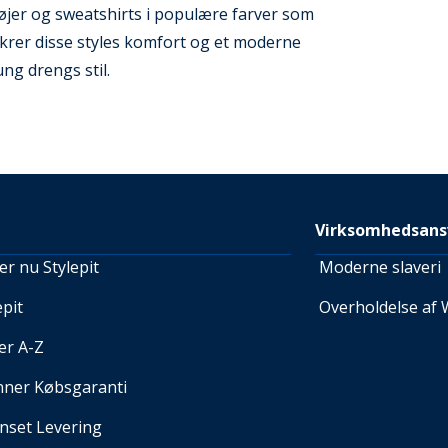
øjer og sweatshirts i populære farver som
sikrer disse styles komfort og et moderne
ung drengs stil.
Virksomhedsans
r nu Stylepit
Moderne slaveri
pit
Overholdelse af 
er A-Z
nner Købsgaranti
set Levering