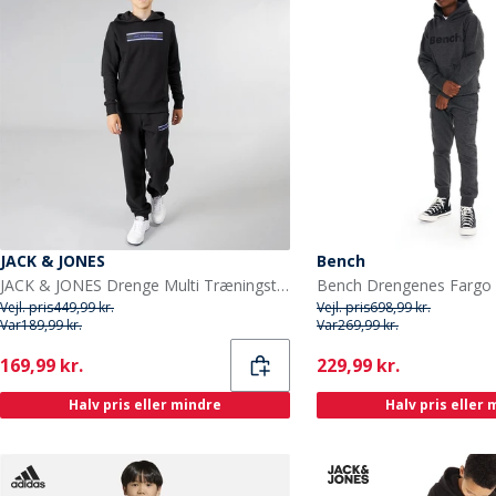
JACK & JONES
Bench
JACK & JONES Drenge Multi Træningstøj Sort
Vejl. pris
449,99 kr.
Vejl. pris
698,99 kr.
Var
189,99 kr.
Var
269,99 kr.
Current
Current
169,99 kr.
229,99 kr.
Halv pris eller mindre
Halv pris eller