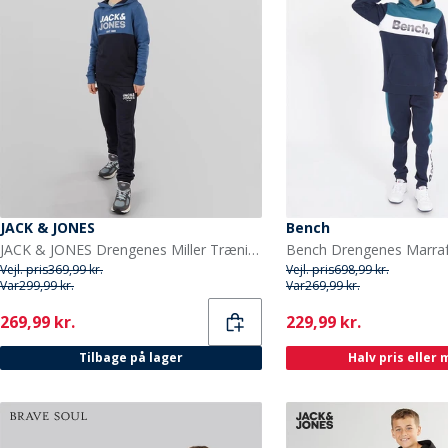
JACK & JONES
Bench
JACK & JONES Drengenes Miller Træningsdragt Ensign Blå
Vejl. pris
369,99 kr.
Vejl. pris
698,99 kr.
Var
299,99 kr.
Var
269,99 kr.
Current
Current
269,99 kr.
229,99 kr.
Tilbage på lager
Halv pris eller