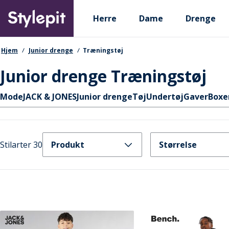
Skip
Primary departments
to
Herre
Dame
Drenge
main
content
navigationssti
Hjem
Junior drenge
Træningstøj
Junior drenge Træningstøj
Hurtige links
Mode
JACK & JONES
Junior drenge
Tøj
Undertøj
Gaver
Boxe
Stilarter 30
Produkt
Størrelse