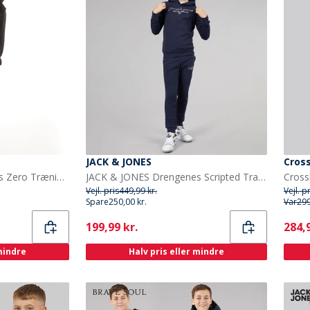
JACK & JONES
Cros
JACK & JONES Drengenes Zero Træningsdragt sort
JACK & JONES Drengenes Scripted Tracksuit Blå Blazer
Vejl. pris
449,99 kr.
Vejl. p
Spare
250,00 kr.
Var
299
Current
Curr
199,99 kr.
284,9
 mindre
Halv pris eller mindre