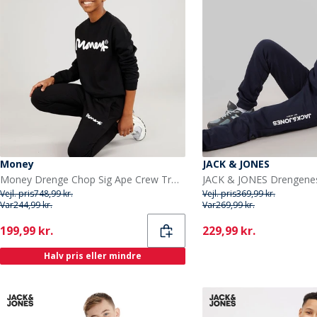
Money
JACK & JONES
Money Drenge Chop Sig Ape Crew Træningsdragt Sort
Vejl. pris
748,99 kr.
Vejl. pris
369,99 kr.
Var
244,99 kr.
Var
269,99 kr.
Current
Current
199,99 kr.
229,99 kr.
Halv pris eller mindre