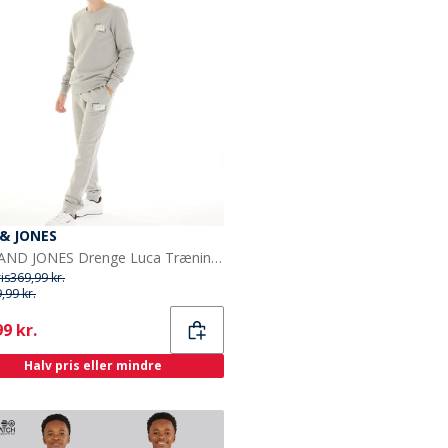
 & JONES
JACK AND JONES Drenge Luca Træningsdragt Alloy
ris
369,99 kr.
,99 kr.
ent
9 kr.
Halv pris eller mindre