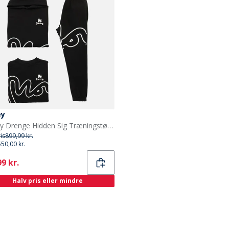
ey
Money Drenge Hidden Sig Træningstøj Sort
ris
899,99 kr.
550,00 kr.
ent
9 kr.
Halv pris eller mindre