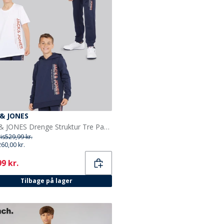
 & JONES
JACK & JONES Drenge Struktur Tre Pak Hættetrøje T-Shirt Og Joggingbukser Sæt Marineblå Blazer
ris
529,99 kr.
260,00 kr.
ent
9 kr.
Tilbage på lager