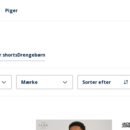
Piger
r shorts
Drengebørn
Mærke
Sorter efter