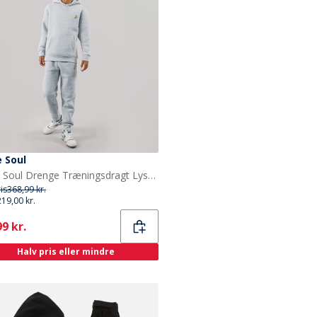
 Soul
Brave Soul Drenge Træningsdragt Lysegrå Melange
ris
368,99 kr.
219,00 kr.
ent
9 kr.
Halv pris eller mindre