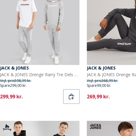
JACK & JONES
JACK & JONES
JACK & JONES Drenge Rarry Tre Dels Træningsdragt Og T-Shirt Sæt Alloy / Hvid
Vejl. pris
598,99 kr.
Vejl. pris
368,99 kr.
Spare
299,00 kr.
Spare
99,00 kr.
Current
Current
299,99 kr.
269,99 kr.