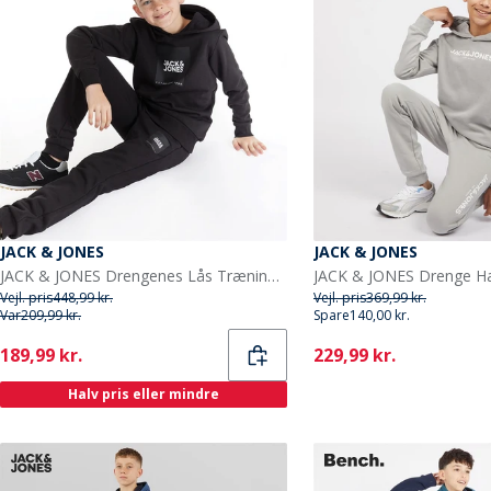
JACK & JONES
JACK & JONES
JACK & JONES Drengenes Lås Træningsdragt Sort
Vejl. pris
448,99 kr.
Vejl. pris
369,99 kr.
Var
209,99 kr.
Spare
140,00 kr.
Current
Current
189,99 kr.
229,99 kr.
Halv pris eller mindre