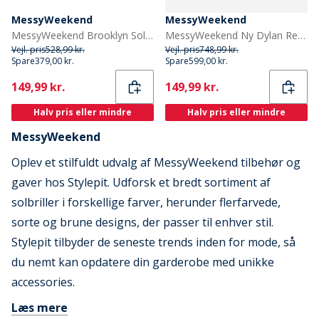
MessyWeekend
MessyWeekend
MessyWeekend Brooklyn Solbriller Crystal
MessyWeekend Ny Dylan Reveal Solbriller Bottle Green/Transparent
Vejl. pris
528,99 kr.
Vejl. pris
748,99 kr.
Spare
379,00 kr.
Spare
599,00 kr.
Current
Current
149,99 kr.
149,99 kr.
Halv pris eller mindre
Halv pris eller mindre
MessyWeekend
Oplev et stilfuldt udvalg af MessyWeekend tilbehør og
gaver hos Stylepit. Udforsk et bredt sortiment af
solbriller i forskellige farver, herunder flerfarvede,
sorte og brune designs, der passer til enhver stil.
Stylepit tilbyder de seneste trends inden for mode, så
du nemt kan opdatere din garderobe med unikke
accessories.
Læs mere