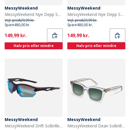
MessyWeekend
MessyWeekend
MessyWeekend Nye Depp Solbriller Crystal
MessyWeekend Nye Depp Solbriller Champagne
Vejl. pris
629,99 kr.
Vejl. pris
629,99 kr.
Spare
480,00 kr.
Spare
480,00 kr.
Current
Current
149,99 kr.
149,99 kr.
Halv pris eller mindre
Halv pris eller mindre
MessyWeekend
MessyWeekend
MessyWeekend Drift Solbriller Sort
MessyWeekend Dean Solbriller Crystal