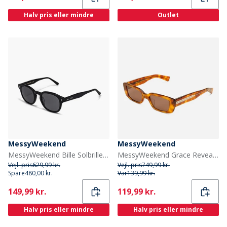
Halv pris eller mindre
Outlet
MessyWeekend
MessyWeekend
MessyWeekend Bille Solbriller Sort
MessyWeekend Grace Reveal Solbriller Havana/Transparent
Vejl. pris
629,99 kr.
Vejl. pris
749,99 kr.
Spare
480,00 kr.
Var
139,99 kr.
Current
Current
149,99 kr.
119,99 kr.
Halv pris eller mindre
Halv pris eller mindre