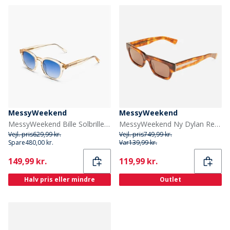
MessyWeekend
MessyWeekend
MessyWeekend Bille Solbriller Champagne
MessyWeekend Ny Dylan Reveal Solbriller Havana/Transparent
Vejl. pris
629,99 kr.
Vejl. pris
749,99 kr.
Spare
480,00 kr.
Var
139,99 kr.
Current
Current
149,99 kr.
119,99 kr.
Halv pris eller mindre
Outlet