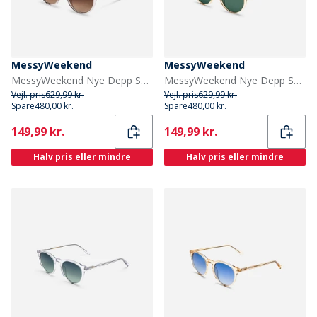
MessyWeekend
MessyWeekend
MessyWeekend Nye Depp Solbriller Roser
MessyWeekend Nye Depp Solbriller Champagne
Vejl. pris
629,99 kr.
Vejl. pris
629,99 kr.
Spare
480,00 kr.
Spare
480,00 kr.
Current
Current
149,99 kr.
149,99 kr.
Halv pris eller mindre
Halv pris eller mindre