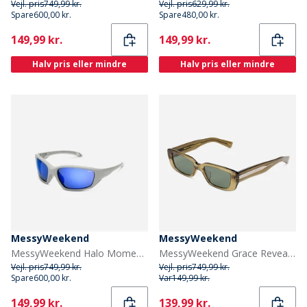
Vejl. pris
749,99 kr.
Vejl. pris
629,99 kr.
Spare
600,00 kr.
Spare
480,00 kr.
Current
Current
149,99 kr.
149,99 kr.
Halv pris eller mindre
Halv pris eller mindre
MessyWeekend
MessyWeekend
MessyWeekend Halo Momentum Solbriller Grå
MessyWeekend Grace Reveal Solbriller Bottle Green/Transparent
Vejl. pris
749,99 kr.
Vejl. pris
749,99 kr.
Spare
600,00 kr.
Var
149,99 kr.
Current
Current
149,99 kr.
139,99 kr.