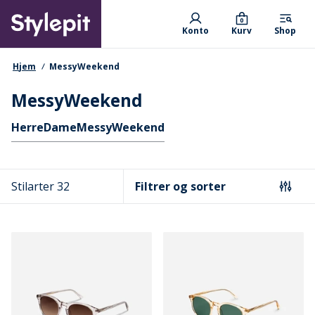
Skip
Primary departments
to
0
Konto
Kurv
Shop
main
content
navigationssti
Hjem
MessyWeekend
MessyWeekend
Hurtige links
Herre
Dame
MessyWeekend
Stilarter 32
Filtrer og sorter