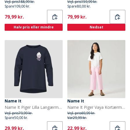
Vejl. pris
188,99 kr.
Vejl. pris
159,99 kr.
Spare
109,00 kr.
Spare
80,00 kr.
Current
Current
79,99 kr.
79,99 kr.
Halv pris eller mindre
Nedsat
Name It
Name It
Name It Piger Lilla Langærmet Bluse Navy Blazer
Name It Piger Vaya Kortærmet T-shirt Bright White
Vejl. pris
79,99 kr.
Vejl. pris
69,99 kr.
Spare
50,00 kr.
Var
29,99 kr.
Current
Current
29,99 kr.
22,99 kr.