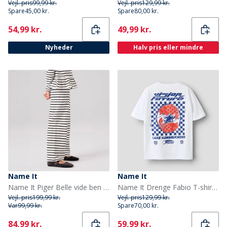
Vejl. pris
99,99 kr.
Vejl. pris
129,99 kr.
Spare
45,00 kr.
Spare
80,00 kr.
Current
Current
54,99 kr.
49,99 kr.
Nyheder
Halv pris eller mindre
Name It
Name It
Name It Piger Belle vide ben bukser Cloud Dancer
Name It Drenge Fabio T-shirt Bright White
Vejl. pris
199,99 kr.
Vejl. pris
129,99 kr.
Var
99,99 kr.
Spare
70,00 kr.
Current
Current
84,99 kr.
59,99 kr.