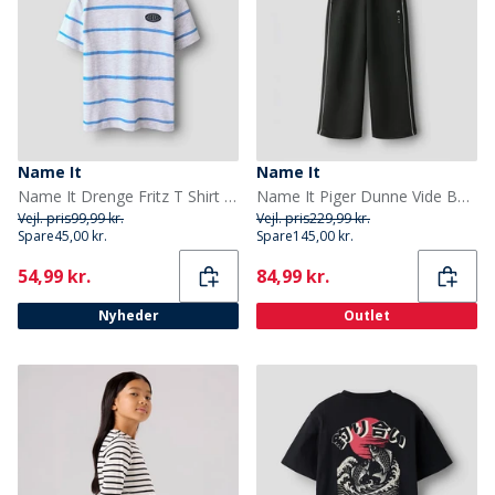
Name It
Name It
Name It Drenge Fritz T Shirt Light Grey Melange
Name It Piger Dunne Vide Ben Joggers Sort
Vejl. pris
99,99 kr.
Vejl. pris
229,99 kr.
Spare
45,00 kr.
Spare
145,00 kr.
Current
Current
54,99 kr.
84,99 kr.
Nyheder
Outlet