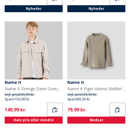
Nyheder
Nyheder
Name It
Name It
Name It Drenge Darin Overjakke Chateau Gray
Name It Piger Vianna Strikket Top Island Fossil
Vejl. pris
299,99 kr.
Vejl. pris
159,99 kr.
Spare
150,00 kr.
Spare
80,00 kr.
Current
Current
149,99 kr.
79,99 kr.
Halv pris eller mindre
Nedsat