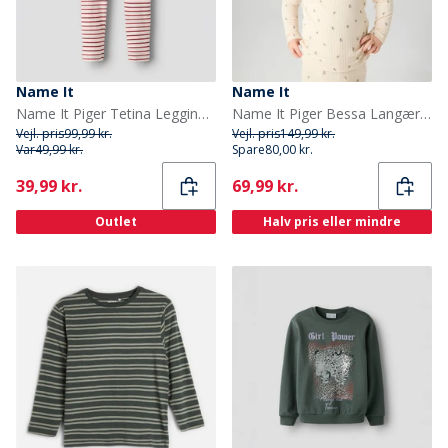
Name It
Name It
Name It Piger Tetina Leggings Scarlet
Name It Piger Bessa Langærmet Bluse Buttercream
Vejl. pris
99,99 kr.
Vejl. pris
149,99 kr.
Var
49,99 kr.
Spare
80,00 kr.
Current
Current
39,99 kr.
69,99 kr.
Outlet
Halv pris eller mindre