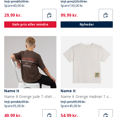
Vejl. pris
69,99 kr.
Vejl. pris
229,99 kr.
Spare
40,00 kr.
Spare
130,00 kr.
Current
Current
29,99 kr.
99,99 kr.
Halv pris eller mindre
Nyheder
Name It
Name It
Name It Drenge Jude T-shirt Chocolate Brown
Name It Drenge Hadrian T-shirt Cloud Dancer/Football
Vejl. pris
84,99 kr.
Vejl. pris
99,99 kr.
Spare
35,00 kr.
Spare
45,00 kr.
Current
Current
49,99 kr.
54,99 kr.