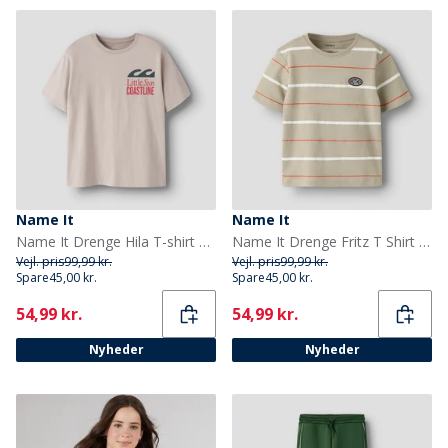
Name It
Name It
Name It Drenge Hila T-shirt Chateau Gray
Name It Drenge Fritz T Shirt Aluminum
Vejl. pris
99,99 kr.
Vejl. pris
99,99 kr.
Spare
45,00 kr.
Spare
45,00 kr.
Current
Current
54,99 kr.
54,99 kr.
Nyheder
Nyheder