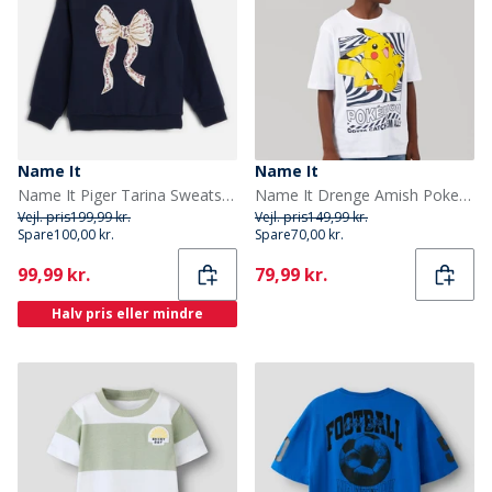
Name It
Name It
Name It Piger Tarina Sweatshirt Navy Blazer
Name It Drenge Amish Pokemon T Shirt Bright White
Vejl. pris
199,99 kr.
Vejl. pris
149,99 kr.
Spare
100,00 kr.
Spare
70,00 kr.
Current
Current
99,99 kr.
79,99 kr.
Halv pris eller mindre