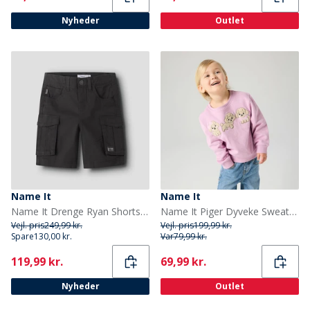
Nyheder
Outlet
Name It
Name It
Name It Drenge Ryan Shorts Black Oyster
Name It Piger Dyveke Sweatshirt Mauve Mist
Vejl. pris
249,99 kr.
Vejl. pris
199,99 kr.
Spare
130,00 kr.
Var
79,99 kr.
Current
Current
119,99 kr.
69,99 kr.
Nyheder
Outlet