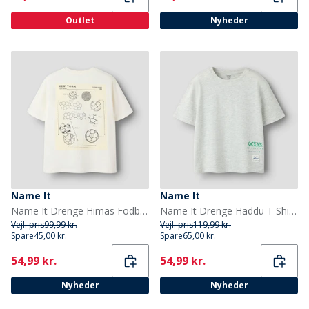
Outlet
Nyheder
Name It
Name It
Name It Drenge Himas Fodbold T-Shirt Cloud Dancer/Football
Name It Drenge Haddu T Shirt Light Grey Melange
Vejl. pris
99,99 kr.
Vejl. pris
119,99 kr.
Spare
45,00 kr.
Spare
65,00 kr.
Current
Current
54,99 kr.
54,99 kr.
Nyheder
Nyheder