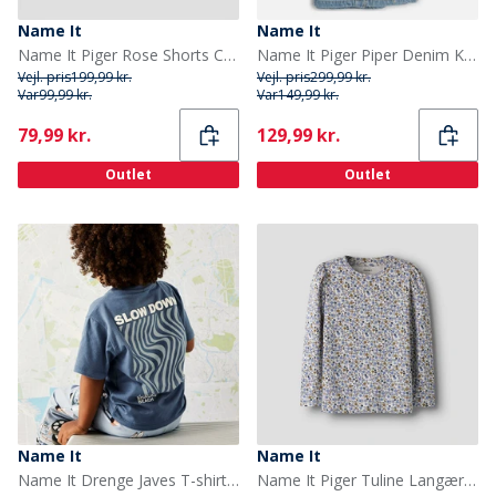
Name It
Name It
Name It Piger Rose Shorts Cement Zebra
Name It Piger Piper Denim Kjole Light Blue Denim
Vejl. pris
199,99 kr.
Vejl. pris
299,99 kr.
Var
99,99 kr.
Var
149,99 kr.
Current
Current
79,99 kr.
129,99 kr.
Outlet
Outlet
Name It
Name It
Name It Drenge Javes T-shirt Vintage Indigo
Name It Piger Tuline Langærmet Bluse Lilac Marble