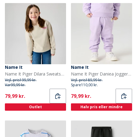
Name It
Name It
Name It Piger Dilara Sweatshirt Chateau Gray
Name It Piger Daniea Joggers Lavendula
Vejl. pris
199,99 kr.
Vejl. pris
189,99 kr.
Var
99,99 kr.
Spare
110,00 kr.
Current
Current
79,99 kr.
79,99 kr.
Outlet
Halv pris eller mindre