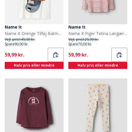
Name It
Name It
Name It Drenge Tilføj Batman T Shirt Cloud Dancer
Name It Piger Tetina Langærmet T-shirt Scarlet
Vejl. pris
149,99 kr.
Vejl. pris
129,99 kr.
Spare
90,00 kr.
Spare
70,00 kr.
Current
Current
59,99 kr.
59,99 kr.
Halv pris eller mindre
Halv pris eller mindre