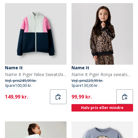
Name It
Name It
Name It Piger Nilea Sweatshirt Navy Blazer
Name It Piger Ronja sweatshirt Irish Cream
Vejl. pris
249,99 kr.
Vejl. pris
229,99 kr.
Spare
100,00 kr.
Spare
130,00 kr.
Current
Current
149,99 kr.
99,99 kr.
Halv pris eller mindre