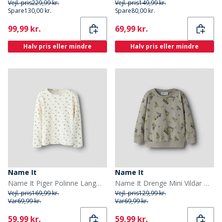
Vejl. pris
229,99 kr.
Vejl. pris
149,99 kr.
Spare
130,00 kr.
Spare
80,00 kr.
Current
Current
99,99 kr.
69,99 kr.
Halv pris eller mindre
Halv pris eller mindre
Name It
Name It
Name It Piger Polinne Langærmet Top Cloud Dancer
Name It Drenge Mini Vildar Dino Gravemaskine Sweatshirt Vintage Khaki
Vejl. pris
169,99 kr.
Vejl. pris
129,99 kr.
Var
69,99 kr.
Var
69,99 kr.
Current
Current
59,99 kr.
59,99 kr.