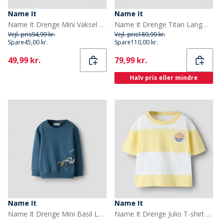
Name It
Name It
Name It Drenge Mini Vaksel Cloud Dancer Langærmet T-shirt Navy Blazer
Name It Drenge Titan Langærmet T-shirt Navy Blazer
Vejl. pris
94,99 kr.
Vejl. pris
189,99 kr.
Spare
45,00 kr.
Spare
110,00 kr.
Current
Current
49,99 kr.
79,99 kr.
Halv pris eller mindre
Name It
Name It
Name It Drenge Mini Basil Langærmet T-shirt Bering Sea
Name It Drenge Julio T-shirt Popcorn