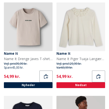
Name It
Name It
Name It Drenge Javes T-shirt Chateau Gray
Name It Piger Tuaja Langærmet Top Cloud Dancer
Vejl. pris
99,99 kr.
Vejl. pris
129,99 kr.
Spare
45,00 kr.
Var
69,99 kr.
Current
Current
54,99 kr.
54,99 kr.
Nyheder
Nedsat