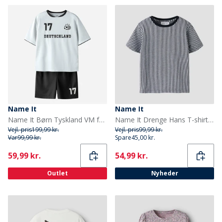
Name It
Name It
Name It Børn Tyskland VM fodbold Sæt Bright White Germany
Name It Drenge Hans T-shirt Salute
Vejl. pris
199,99 kr.
Vejl. pris
99,99 kr.
Var
99,99 kr.
Spare
45,00 kr.
Current
Current
59,99 kr.
54,99 kr.
Outlet
Nyheder