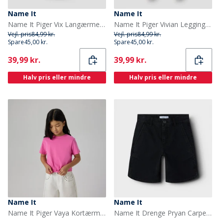
Name It
Name It
Name It Piger Vix Langærmet Top Burgundy
Name It Piger Vivian Leggings Lilac Marble
Vejl. pris
84,99 kr.
Vejl. pris
84,99 kr.
Spare
45,00 kr.
Spare
45,00 kr.
Current
Current
39,99 kr.
39,99 kr.
Halv pris eller mindre
Halv pris eller mindre
Name It
Name It
Name It Piger Vaya Kortærmet T-shirt Strawberry Moon
Name It Drenge Pryan Carpenter Denim Shorts Black Denim