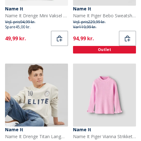
Name It
Name It
Name It Drenge Mini Vaksel Skygge Langærmet T-shirt Urban Chic
Name It Piger Bebo Sweatshirt Urban Chic
Vejl. pris
94,99 kr.
Vejl. pris
229,99 kr.
Spare
45,00 kr.
Var
119,99 kr.
Current
Current
49,99 kr.
94,99 kr.
Outlet
Name It
Name It
Name It Drenge Titan Langærmet T-shirt Moonbeam
Name It Piger Vianna Strikket Top Sweet Dreams