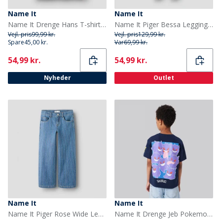
Name It
Name It
Name It Drenge Hans T-shirt Nautical Blue
Name It Piger Bessa Leggings Buttercream
Vejl. pris
99,99 kr.
Vejl. pris
129,99 kr.
Spare
45,00 kr.
Var
69,99 kr.
Current
Current
54,99 kr.
54,99 kr.
Nyheder
Outlet
Name It
Name It
Name It Piger Rose Wide Leg Stribede Jeans Medium Blue Denim
Name It Drenge Jeb Pokemon T-shirt Navy Blazer