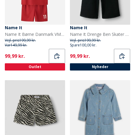
Name It
Name It
Name It Børne Danmark VM Fodbold Sæt True Red Denmark
Name It Drenge Ben Skater Denim Jorts Black Denim
Vejl. pris
199,99 kr.
Vejl. pris
199,99 kr.
Var
149,99 kr.
Spare
100,00 kr.
Current
Current
99,99 kr.
99,99 kr.
Outlet
Nyheder