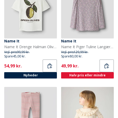
Name It
Name It
Name It Drenge Halman Olivengrøn T Shirt Cloud Dancer/Olive
Name It Piger Tuline Langærmet Bluse Dawn Pink
Vejl. pris
99,99 kr.
Vejl. pris
129,99 kr.
Spare
45,00 kr.
Spare
80,00 kr.
Current
Current
54,99 kr.
49,99 kr.
Nyheder
Halv pris eller mindre