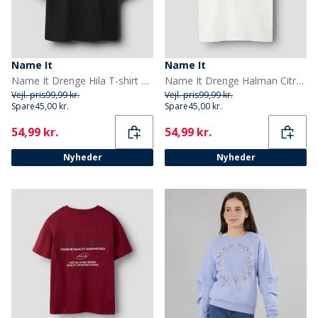
Name It
Name It
Name It Drenge Hila T-shirt Sort
Name It Drenge Halman Citron T Shirt Cloud Dancer/Lemon
Vejl. pris
99,99 kr.
Vejl. pris
99,99 kr.
Spare
45,00 kr.
Spare
45,00 kr.
Current
Current
54,99 kr.
54,99 kr.
Nyheder
Nyheder