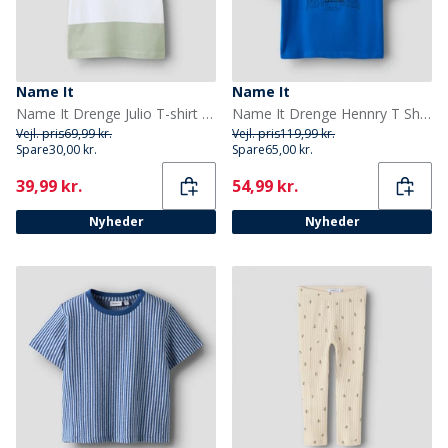
Name It
Name It
Name It Drenge Julio T-shirt Desert Sage
Name It Drenge Hennry T Shirt Deep Ultramarine
Vejl. pris
69,99 kr.
Vejl. pris
119,99 kr.
Spare
30,00 kr.
Spare
65,00 kr.
Current
Current
39,99 kr.
54,99 kr.
Nyheder
Nyheder