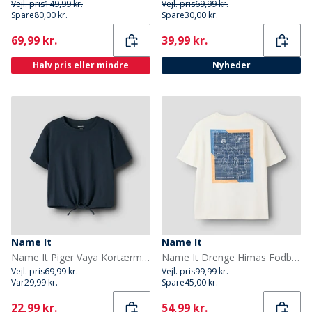
Vejl. pris
149,99 kr.
Vejl. pris
69,99 kr.
Spare
80,00 kr.
Spare
30,00 kr.
Current
Current
69,99 kr.
39,99 kr.
Halv pris eller mindre
Nyheder
Name It
Name It
Name It Piger Vaya Kortærmet T-shirt Dark Sapphire
Name It Drenge Himas Fodbold T Shirt Cloud Dancer
Vejl. pris
69,99 kr.
Vejl. pris
99,99 kr.
Var
29,99 kr.
Spare
45,00 kr.
Current
Current
22,99 kr.
54,99 kr.