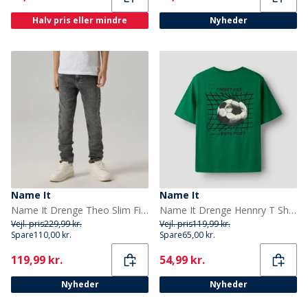
Halv pris eller mindre
Nyheder
Name It
Name It
Name It Drenge Theo Slim Fit Jeans Medium Grey Denim
Name It Drenge Hennry T Shirt Bosphorus
Vejl. pris
229,99 kr.
Vejl. pris
119,99 kr.
Spare
110,00 kr.
Spare
65,00 kr.
Current
Current
119,99 kr.
54,99 kr.
Nyheder
Nyheder