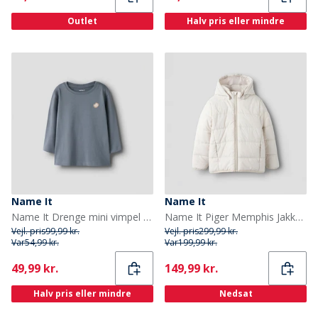
Outlet
Halv pris eller mindre
Name It
Name It
Name It Drenge mini vimpel dino skelet langærmet t-shirt Flint Stone
Name It Piger Memphis Jakke Moonbeam
Vejl. pris
99,99 kr.
Vejl. pris
299,99 kr.
Var
54,99 kr.
Var
199,99 kr.
Current
Current
49,99 kr.
149,99 kr.
Halv pris eller mindre
Nedsat