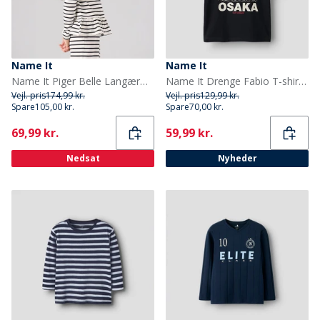
Name It
Name It
Name It Piger Belle Langærmet Bluse Cloud Dancer
Name It Drenge Fabio T-shirt Black Beauty
Vejl. pris
174,99 kr.
Vejl. pris
129,99 kr.
Spare
105,00 kr.
Spare
70,00 kr.
Current
Current
69,99 kr.
59,99 kr.
Nedsat
Nyheder