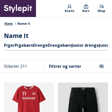
Skip
Primary departments
to
0
Konto
Kurv
Shop
main
content
navigationssti
Hjem
Name It
Name It
Hurtige links
Piger
Pigebørn
Drenge
Drengebørn
Junior drenge
Junior
Stilarter 211
Filtrer og sorter