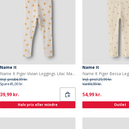
Name It
Name It
Name It Piger Vivian Leggings Lilac Marble
Vejl. pris
84,99 kr.
Vejl. pris
129,99 kr.
Spare
45,00 kr.
Var
69,99 kr.
Current
Current
39,99 kr.
54,99 kr.
Halv pris eller mindre
Outlet