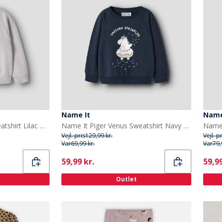
Name It
Name
Name It Piger Venus Sweatshirt Lilac Marble
Name It Piger Venus Sweatshirt Navy Blazer
Vejl. pris
129,99 kr.
Vejl. p
Var
69,99 kr.
Var
79,
Current
Curr
59,99 kr.
59,99
Outlet