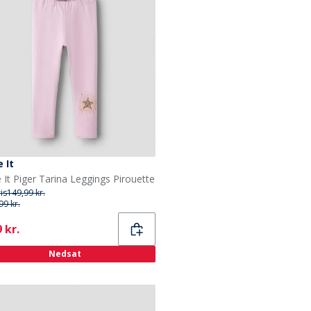
 It
It Piger Tarina Leggings Pirouette
ris
149,99 kr.
99 kr.
ent
 kr.
Nedsat