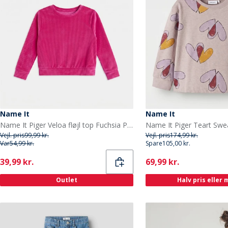
Name It
Name It
Name It Piger Veloa fløjl top Fuchsia Purple
Vejl. pris
99,99 kr.
Vejl. pris
174,99 kr.
Var
54,99 kr.
Spare
105,00 kr.
Current
Current
39,99 kr.
69,99 kr.
Outlet
Halv pris eller