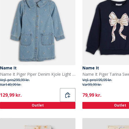
Name It
Name It
Name It Piger Piper Denim Kjole Light Blue Denim
Vejl. pris
299,99 kr.
Vejl. pris
199,99 kr.
Var
149,99 kr.
Var
99,99 kr.
Current
Current
129,99 kr.
79,99 kr.
Outlet
Outlet