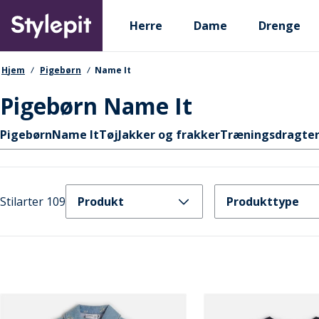
Skip
Primary departments
to
Herre
Dame
Drenge
main
content
navigationssti
Hjem
Pigebørn
Name It
Pigebørn Name It
Hurtige links
Pigebørn
Name It
Tøj
Jakker og frakker
Træningsdragter
Stilarter 109
Produkt
Produkttype