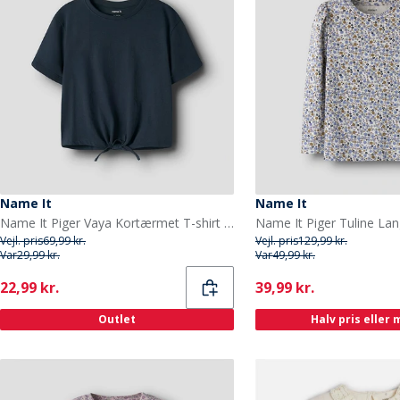
Name It
Name It
Name It Piger Vaya Kortærmet T-shirt Dark Sapphire
Vejl. pris
69,99 kr.
Vejl. pris
129,99 kr.
Var
29,99 kr.
Var
49,99 kr.
Current
Current
22,99 kr.
39,99 kr.
Outlet
Halv pris eller