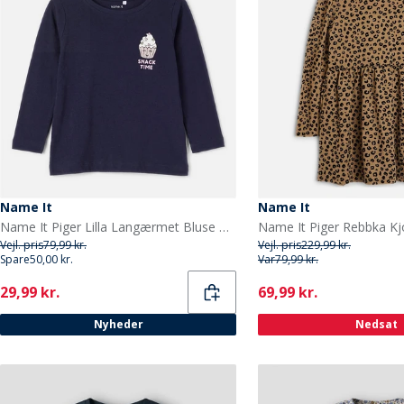
Name It
Name It
Name It Piger Lilla Langærmet Bluse Navy Blazer
Name It Piger Rebbka Kjo
Vejl. pris
79,99 kr.
Vejl. pris
229,99 kr.
Spare
50,00 kr.
Var
79,99 kr.
Current
Current
29,99 kr.
69,99 kr.
Nyheder
Nedsat