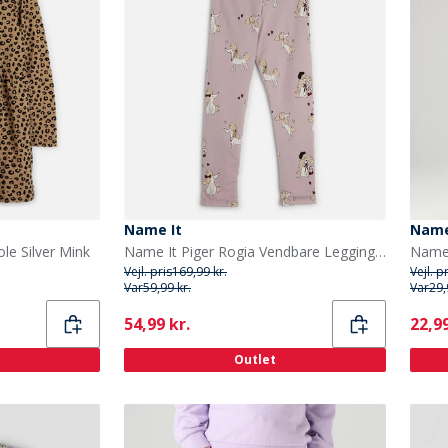
Name It
Name
le Silver Mink
Name It Piger Rogia Vendbare Leggings Keepsake Lilac
Vejl. pris
169,99 kr.
Vejl. p
Var
59,99 kr.
Var
29,
Current
Curr
54,99 kr.
22,99
Outlet