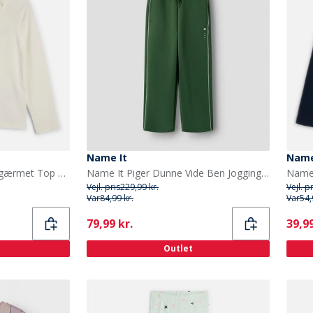
Name It
Name
Name It Piger Tuaja Langærmet Top Cloud Dancer
Name It Piger Dunne Vide Ben Joggingbukser Greener Pastures
Vejl. pris
229,99 kr.
Vejl. p
Var
84,99 kr.
Var
54,
Current
Curr
79,99 kr.
39,99
Outlet