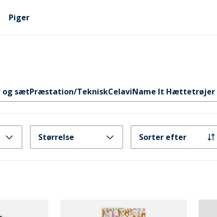
Piger
 og sæt
Præstation/Teknisk
Celavi
Name It Hættetrøjer 
Størrelse
Sorter efter