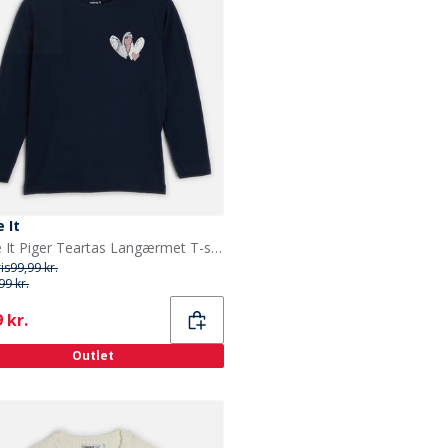
 It
Name It Piger Teartas Langærmet T-shirt Navy Blazer
ris
99,99 kr.
99 kr.
ent
 kr.
Outlet