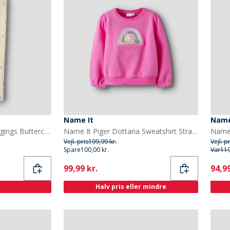
Name It
Name
Name It Piger Bessa Leggings Buttercream
Name It Piger Dottana Sweatshirt Strawberry Moon
Vejl. pris
199,99 kr.
Vejl. p
Spare
100,00 kr.
Var
119
Current
Curr
99,99 kr.
94,99
Halv pris eller mindre