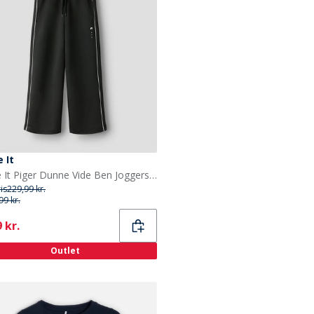
 It
Name It Piger Dunne Vide Ben Joggers Sort
ris
229,99 kr.
99 kr.
ent
 kr.
Outlet