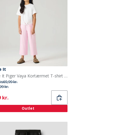
 It
Name It Piger Vaya Kortærmet T-shirt Bright White
ris
69,99 kr.
99 kr.
ent
 kr.
Outlet