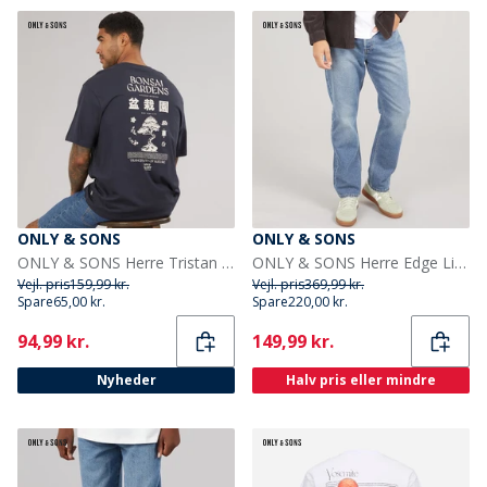
ONLY & SONS
ONLY & SONS
ONLY & SONS Herre Tristan Afslappet Bonsai T-shirt Dark Navy
ONLY & SONS Herre Edge Lige Pasform Jeans Dark Blue Denim
Vejl. pris
159,99 kr.
Vejl. pris
369,99 kr.
Spare
65,00 kr.
Spare
220,00 kr.
Current
Current
94,99 kr.
149,99 kr.
Nyheder
Halv pris eller mindre