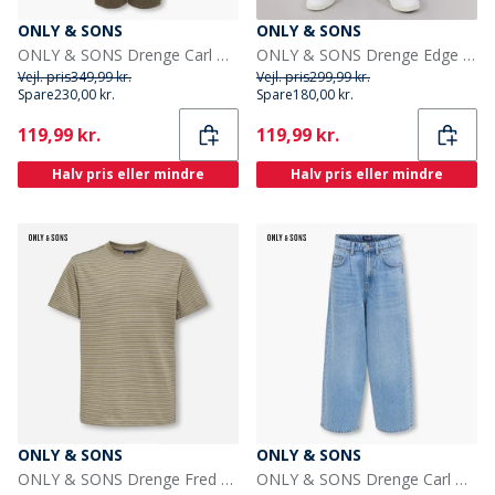
ONLY & SONS
ONLY & SONS
ONLY & SONS Drenge Carl Ballon Fit Jeans Teak
ONLY & SONS Drenge Edge Lige Pasform Jeans Dark Blue Denim
Vejl. pris
349,99 kr.
Vejl. pris
299,99 kr.
Spare
230,00 kr.
Spare
180,00 kr.
Current
Current
119,99 kr.
119,99 kr.
Halv pris eller mindre
Halv pris eller mindre
ONLY & SONS
ONLY & SONS
ONLY & SONS Drenge Fred Liv T Shirt Desert Taupe
ONLY & SONS Drenge Carl Ballon Fit Jeans Medium Blue Denim