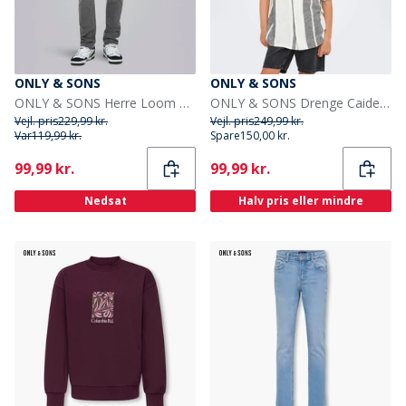
ONLY & SONS
ONLY & SONS
ONLY & SONS Herre Loom Box Jeans Grey Denim
ONLY & SONS Drenge Caiden Kortærmet Linned Skjorte Cloud Dancer
Vejl. pris
229,99 kr.
Vejl. pris
249,99 kr.
Var
119,99 kr.
Spare
150,00 kr.
Current
Current
99,99 kr.
99,99 kr.
Nedsat
Halv pris eller mindre