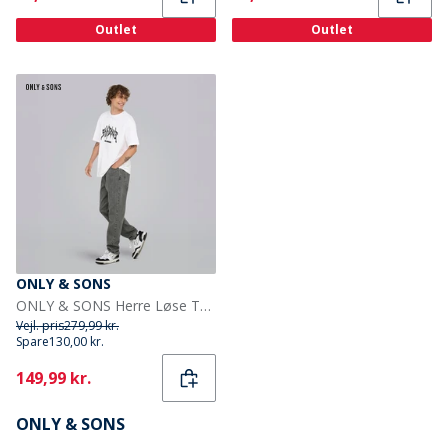
Outlet
Outlet
ONLY & SONS
ONLY & SONS Herre Løse Tape Jeans Medium Grey Denim
Vejl. pris
279,99 kr.
Spare
130,00 kr.
Current
149,99 kr.
ONLY & SONS