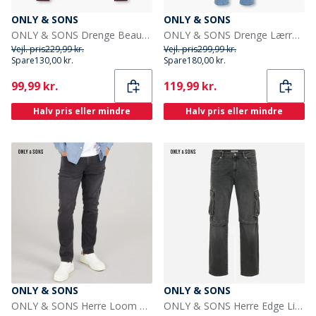
ONLY & SONS
ONLY & SONS
ONLY & SONS Drenge Beaufort Sweatshirt Fig
ONLY & SONS Drenge Lærred Regular Fit Jeans Light Blue Denim
Vejl. pris
229,99 kr.
Vejl. pris
299,99 kr.
Spare
130,00 kr.
Spare
180,00 kr.
Current
Current
99,99 kr.
119,99 kr.
Halv pris eller mindre
Halv pris eller mindre
ONLY & SONS
ONLY & SONS
ONLY & SONS Herre Loom Slim Fit Jeans Washed Black
ONLY & SONS Herre Edge Lige Jeans Dark Grey Denim