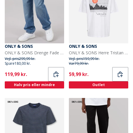
ONLY & SONS
ONLY & SONS
ONLY & SONS Drenge Fade løstsiddende jeans Medium Blue Den
ONLY & SONS Herre Tristan Afslappet Kortærmet T-shirt Bright White/Yosemite
Vejl. pris
299,99 kr.
Vejl. pris
159,99 kr.
Spare
180,00 kr.
Var
79,99 kr.
Current
Current
119,99 kr.
59,99 kr.
Halv pris eller mindre
Outlet