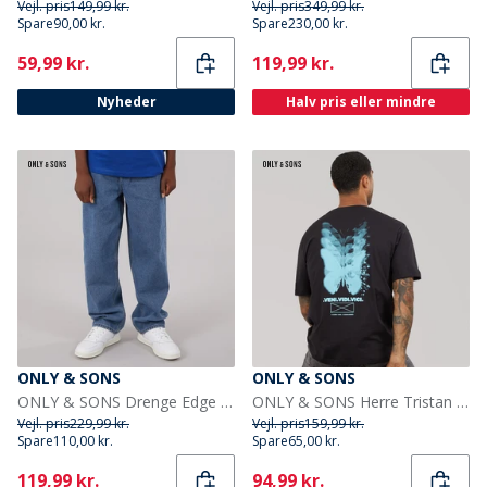
Vejl. pris
149,99 kr.
Vejl. pris
349,99 kr.
Spare
90,00 kr.
Spare
230,00 kr.
Current
Current
59,99 kr.
119,99 kr.
Nyheder
Halv pris eller mindre
ONLY & SONS
ONLY & SONS
ONLY & SONS Drenge Edge Lige Pasform Jeans Medium Blue Denim
ONLY & SONS Herre Tristan Relaxed T-Shirt Sort/Veni
Vejl. pris
229,99 kr.
Vejl. pris
159,99 kr.
Spare
110,00 kr.
Spare
65,00 kr.
Current
Current
119,99 kr.
94,99 kr.