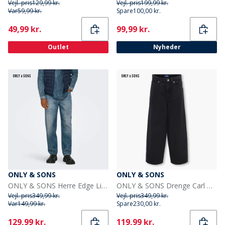
Vejl. pris
129,99 kr.
Vejl. pris
199,99 kr.
Var
59,99 kr.
Spare
100,00 kr.
Current
Current
49,99 kr.
99,99 kr.
Outlet
Nyheder
ONLY & SONS
ONLY & SONS
ONLY & SONS Herre Edge Lige Jeans Medium Blue Denim
ONLY & SONS Drenge Carl Ballon Fit Jeans Washed Black
Vejl. pris
349,99 kr.
Vejl. pris
349,99 kr.
Var
149,99 kr.
Spare
230,00 kr.
Current
Current
129,99 kr.
119,99 kr.