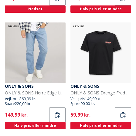
Nedsat
Halv pris eller mindre
ONLY & SONS
ONLY & SONS
ONLY & SONS Herre Edge Lige Pasform Jeans Medium Blue Denim
ONLY & SONS Drenge Fred States T Shirt Sort
Vejl. pris
369,99 kr.
Vejl. pris
149,99 kr.
Spare
220,00 kr.
Spare
90,00 kr.
Current
Current
149,99 kr.
59,99 kr.
Halv pris eller mindre
Halv pris eller mindre