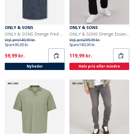
ONLY & SONS
ONLY & SONS
ONLY & SONS Drenge Fred Liv T Shirt Navy Blazer
ONLY & SONS Drenge Essential Polo Shirt Washed Black
Vejl. pris
149,99 kr.
Vejl. pris
299,99 kr.
Spare
90,00 kr.
Spare
180,00 kr.
Current
Current
59,99 kr.
119,99 kr.
Nyheder
Halv pris eller mindre