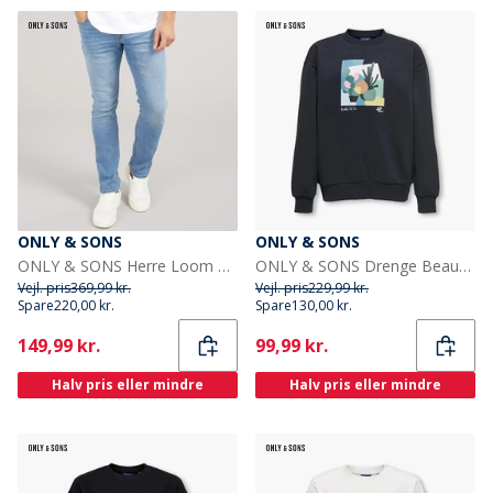
ONLY & SONS
ONLY & SONS
ONLY & SONS Herre Loom Slim Fit Jeans Medium Blue Denim
ONLY & SONS Drenge Beaufort Sweatshirt Sort
Vejl. pris
369,99 kr.
Vejl. pris
229,99 kr.
Spare
220,00 kr.
Spare
130,00 kr.
Current
Current
149,99 kr.
99,99 kr.
Halv pris eller mindre
Halv pris eller mindre