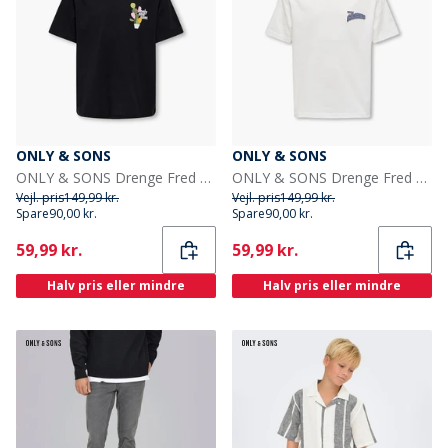
ONLY & SONS
ONLY & SONS
ONLY & SONS Drenge Fred Beaufort T Shirt Sort
ONLY & SONS Drenge Fred States T Shirt Cloud Dancer
Vejl. pris
149,99 kr.
Vejl. pris
149,99 kr.
Spare
90,00 kr.
Spare
90,00 kr.
Current
Current
59,99 kr.
59,99 kr.
Halv pris eller mindre
Halv pris eller mindre