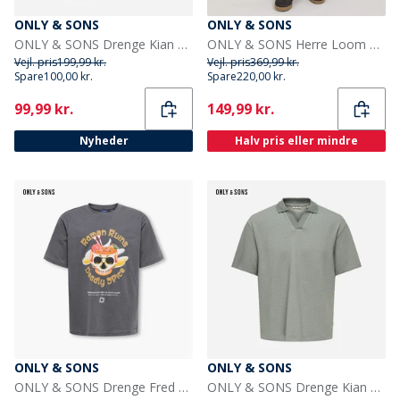
ONLY & SONS
ONLY & SONS
ONLY & SONS Drenge Kian Polo Shirt Seagrass
ONLY & SONS Herre Loom Slim Fit Jeans Grey Denim
Vejl. pris
199,99 kr.
Vejl. pris
369,99 kr.
Spare
100,00 kr.
Spare
220,00 kr.
Current
Current
99,99 kr.
149,99 kr.
Nyheder
Halv pris eller mindre
ONLY & SONS
ONLY & SONS
ONLY & SONS Drenge Fred Tonkotsu T Shirt Blackened Pearl
ONLY & SONS Drenge Kian Polo Shirt Sedona Sage