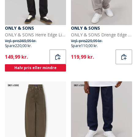
ONLY & SONS
ONLY & SONS
ONLY & SONS Herre Edge Lige Pasform Jeans Black Denim
ONLY & SONS Drenge Edge Lige Pasform Jeans Light Grey Denim
Vejl. pris
369,99 kr.
Vejl. pris
229,99 kr.
Spare
220,00 kr.
Spare
110,00 kr.
Current
Current
149,99 kr.
119,99 kr.
Halv pris eller mindre