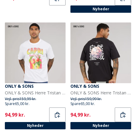
Nyheder
ONLY & SONS
ONLY & SONS
ONLY & SONS Herre Tristan Relaxed Capri T-shirt Bright White
ONLY & SONS Herre Tristan Relaxed Mori T-shirt Black Onyx
Vejl. pris
159,99 kr.
Vejl. pris
159,99 kr.
Spare
65,00 kr.
Spare
65,00 kr.
Current
Current
94,99 kr.
94,99 kr.
Nyheder
Nyheder