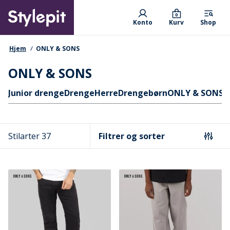
Skip
Primary departments
to
0
Konto
Kurv
Shop
main
content
navigationssti
Hjem
ONLY & SONS
ONLY & SONS
Hurtige links
Junior drenge
Drenge
Herre
Drengebørn
ONLY & SONS
O
Stilarter 37
Filtrer og sorter