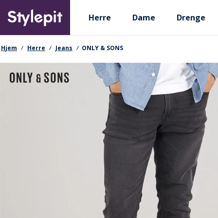
Skip
Primary departments
to
Herre
Dame
Drenge
main
content
navigationssti
Hjem
Herre
Jeans
ONLY & SONS