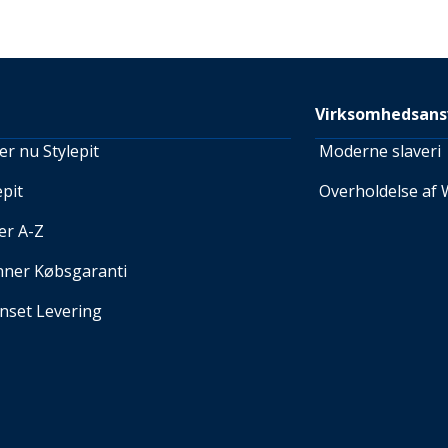
Virksomhedsans
r nu Stylepit
Moderne slaveri
pit
Overholdelse af 
er A-Z
nner Købsgaranti
set Levering