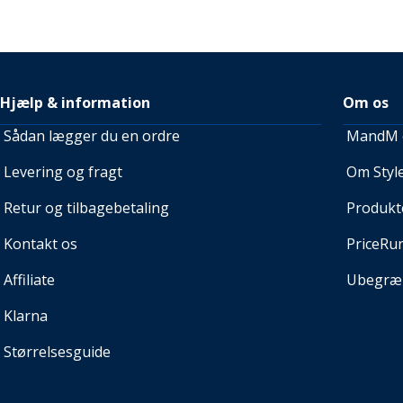
Hjælp & information
Om os
Sådan lægger du en ordre
MandM e
Levering og fragt
Om Style
Retur og tilbagebetaling
Produkt
Kontakt os
PriceRu
Affiliate
Ubegræn
Klarna
Størrelsesguide