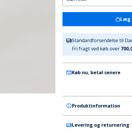
Læg 
Standardforsendelse til D
Fri fragt ved køb over
700,0
Køb nu, betal senere
Produktinformation
Levering og returnering
ONLY & SONS