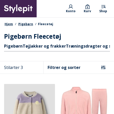
Skip
Primary departments
to
0
Konto
Kurv
Shop
main
content
navigationssti
Hjem
Pigebørn
Fleecetøj
Pigebørn Fleecetøj
Hurtige links
Pigebørn
Tøj
Jakker og frakker
Træningsdragter og s
Stilarter 3
Filtrer og sorter