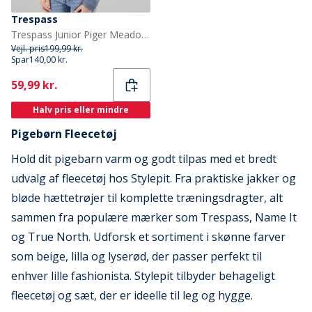
Trespass
Trespass Junior Piger Meadows Halv Lynlås Fleece Navy / Pink Logo
Vejl. pris
199,99 kr.
Spar
140,00 kr.
Current
59,99 kr.
Halv pris eller mindre
Pigebørn Fleecetøj
Hold dit pigebarn varm og godt tilpas med et bredt
udvalg af fleecetøj hos Stylepit. Fra praktiske jakker og
bløde hættetrøjer til komplette træningsdragter, alt
sammen fra populære mærker som Trespass, Name It
og True North. Udforsk et sortiment i skønne farver
som beige, lilla og lyserød, der passer perfekt til
enhver lille fashionista. Stylepit tilbyder behageligt
fleecetøj og sæt, der er ideelle til leg og hygge.