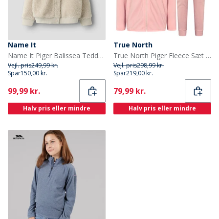
Name It
True North
Name It Piger Balissea Teddy Fleece Pumice Stone
True North Piger Fleece Sæt Pink
Vejl. pris
249,99 kr.
Vejl. pris
298,99 kr.
Spar
150,00 kr.
Spar
219,00 kr.
Current
Current
99,99 kr.
79,99 kr.
Halv pris eller mindre
Halv pris eller mindre