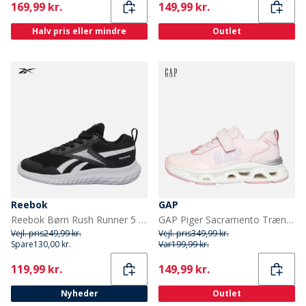
Current
Current
169,99 kr.
149,99 kr.
Halv pris eller mindre
Outlet
Reebok
GAP
Reebok Børn Rush Runner 5 Elastiksnørebånd Neutrale Løbesko Sort/Sort/Hvid
GAP Piger Sacramento Træningssko Light Pink Magenta
Vejl. pris
249,99 kr.
Vejl. pris
349,99 kr.
Spare
130,00 kr.
Var
199,99 kr.
Current
Current
119,99 kr.
149,99 kr.
Nyheder
Outlet