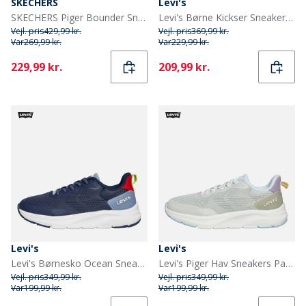
SKECHERS
Levi's
SKECHERS Piger Bounder Sneakers Pink
Levi's Børne Kickser Sneakers Off White Navy 3130
Vejl. pris
429,99 kr.
Vejl. pris
369,99 kr.
Var
269,99 kr.
Var
229,99 kr.
Current
Current
229,99 kr.
209,99 kr.
Levi's
Levi's
Levi's Børnesko Ocean Sneakers Marineblå/Rød 0290 Navy Red 0290
Levi's Piger Hav Sneakers Pastel Green 0308
Vejl. pris
349,99 kr.
Vejl. pris
349,99 kr.
Var
199,99 kr.
Var
199,99 kr.