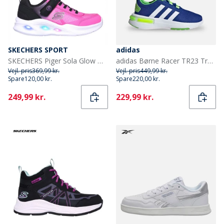
SKECHERS SPORT
adidas
SKECHERS Piger Sola Glow Ombre Deluxe Sneakers Sort
adidas Børne Racer TR23 Træningssko Royal Blue/Footwear White/Lucid Lime
Vejl. pris
369,99 kr.
Vejl. pris
449,99 kr.
Spare
120,00 kr.
Spare
220,00 kr.
Current
Current
249,99 kr.
229,99 kr.