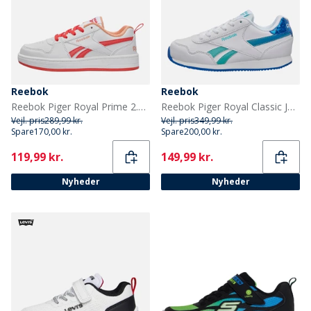
Reebok
Reebok
Reebok Piger Royal Prime 2.0 Træningssko Hvid/Sunset Coral/Sunkissed Orange
Reebok Piger Royal Classic Jog 3.0 Træningssko Hvid/Aqua/Optimum Blue
Vejl. pris
289,99 kr.
Vejl. pris
349,99 kr.
Spare
170,00 kr.
Spare
200,00 kr.
Current
Current
119,99 kr.
149,99 kr.
Nyheder
Nyheder