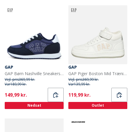
GAP
GAP
GAP Børn Nashville Sneakers Blå
GAP Piger Boston Mid Træningssko Hvid/Rose
Vejl. pris
369,99 kr.
Vejl. pris
369,99 kr.
Var
189,99 kr.
Var
139,99 kr.
Current
Current
149,99 kr.
119,99 kr.
Nedsat
Outlet