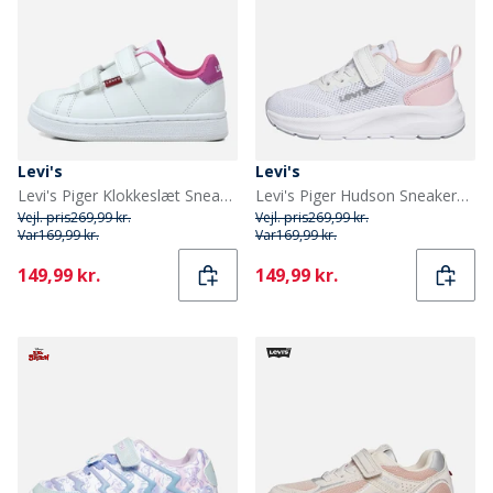
Levi's
Levi's
Levi's Piger Klokkeslæt Sneakers White Fuxia 0069
Levi's Piger Hudson Sneakers White Rose 2900
Vejl. pris
269,99 kr.
Vejl. pris
269,99 kr.
Var
169,99 kr.
Var
169,99 kr.
Current
Current
149,99 kr.
149,99 kr.