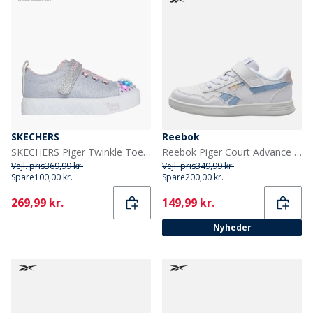
SKECHERS
Reebok
SKECHERS Piger Twinkle Toes Sneakers Grå
Reebok Piger Court Advance Træningssko Hvid/Y2K Blue/Bleached Yellow
Vejl. pris
369,99 kr.
Vejl. pris
349,99 kr.
Spare
100,00 kr.
Spare
200,00 kr.
Current
Current
269,99 kr.
149,99 kr.
Nyheder