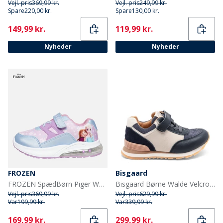
Vejl. pris
369,99 kr.
Vejl. pris
249,99 kr.
Spare
220,00 kr.
Spare
130,00 kr.
Current
Current
149,99 kr.
119,99 kr.
Nyheder
Nyheder
FROZEN
Bisgaard
FROZEN SpædBørn Piger Wonder Lysende Sko Multi
Bisgaard Børne Walde Velcro Sko Navy
Vejl. pris
369,99 kr.
Vejl. pris
629,99 kr.
Var
199,99 kr.
Var
339,99 kr.
Current
Current
169,99 kr.
299,99 kr.