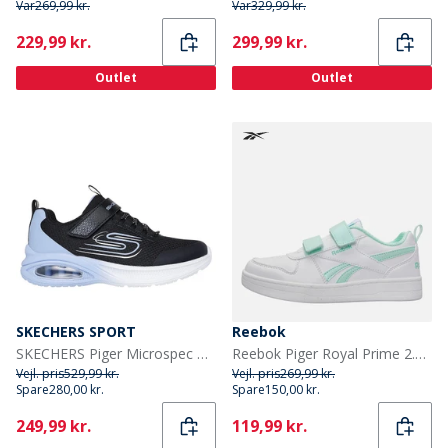
Var
269,99 kr.
Var
329,99 kr.
Current
Current
229,99 kr.
299,99 kr.
Outlet
Outlet
SKECHERS SPORT
Reebok
SKECHERS Piger Microspec Max Advance Fly 3. 0 Sneakers Sort
Reebok Piger Royal Prime 2.0 To Rem Krog Og Løkke Træningssko Hvid/Hvid/Glitch Aqua
Vejl. pris
529,99 kr.
Vejl. pris
269,99 kr.
Spare
280,00 kr.
Spare
150,00 kr.
Current
Current
249,99 kr.
119,99 kr.