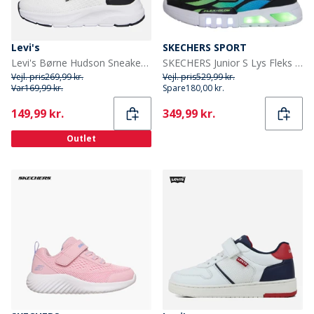
Levi's
SKECHERS SPORT
Levi's Børne Hudson Sneakers Hvid/Sort/Rød 0239 White Black Red 0239
SKECHERS Junior S Lys Fleks Glød - Dezlo Træningssko Blå/Sort/Lime
Vejl. pris
269,99 kr.
Vejl. pris
529,99 kr.
Var
169,99 kr.
Spare
180,00 kr.
Current
Current
149,99 kr.
349,99 kr.
Outlet