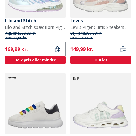
Lilo and Stitch
Levi's
Lilo and Stitch spædBørn Piger Gambia Prægning Lysende Sko Lilla / Multi
Levi's Piger Curtis Sneakers Pastel Pink 0310
Vejl. pris
369,99 kr.
Vejl. pris
369,99 kr.
Var
199,99 kr.
Var
189,99 kr.
Current
Current
169,99 kr.
149,99 kr.
Halv pris eller mindre
Outlet