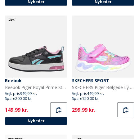
Nyheder
Nyheder
Reebok
SKECHERS SPORT
Reebok Piger Royal Prime Step N Flash Træningssko Sort/Astro Rose/Aqua
SKECHERS Piger Bølgede Lys Sneakers Pink
Vejl. pris
349,99 kr.
Vejl. pris
449,99 kr.
Spare
200,00 kr.
Spare
150,00 kr.
Current
Current
149,99 kr.
299,99 kr.
Nyheder