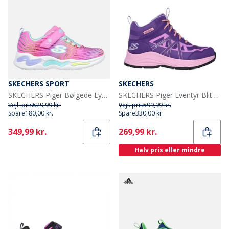
SKECHERS SPORT
SKECHERS
SKECHERS Piger Bølgede Lys Sneakers Pink
SKECHERS Piger Eventyr Blitz Sjov Forfølgelse Vandtætte Sko Purple Light Blue
Vejl. pris
529,99 kr.
Vejl. pris
599,99 kr.
Spare
180,00 kr.
Spare
330,00 kr.
Current
Current
349,99 kr.
269,99 kr.
Halv pris eller mindre