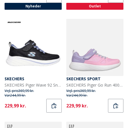
Nyheder
Outlet
SKECHERS
SKECHERS SPORT
SKECHERS Piger Wave 92 Sneakers Sort
SKECHERS Piger Go Run 400 V2 Trace Track Sneakers Pink
Vejl. pris
369,99 kr.
Vejl. pris
369,99 kr.
Var
244,99 kr.
Var
244,99 kr.
Current
Current
229,99 kr.
229,99 kr.