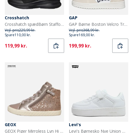
Crosshatch
GAP
Crosshatch spædBørn Stafford Træningssko Sort Mono
GAP Børne Boston Velcro Træningssko Hvid
Vejl. pris
229,99 kr.
Vejl. pris
368,99 kr.
Spare
110,00 kr.
Spare
169,00 kr.
Current
Current
119,99 kr.
199,99 kr.
GEOX
Levi's
GEOX Piger Mirroless Lyn Hi Top Træningssko Dark Beige
Levi's Børnesko Nye Union Markante Sneakers White 0061