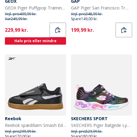
GEOX
GAP
GEOX Piger Puffypop Træningssko Hvid/Fuchsia
GAP Piger San Francisco Træningssko Off White Lilla Citron Off-White Liliac Citron
Vejl. pris
499,99 kr.
Vejl. pris
348,99 kr.
Var
249,99 kr.
Spare
149,00 kr.
Current
Current
229,99 kr.
199,99 kr.
Halv pris eller mindre
Reebok
SKECHERS SPORT
Reebok spædBørn Smash Edge Velcro Træningssko Sort/Hvid/Gum
SKECHERS Piger Bølgede Lys Sneakers Sort
Vejl. pris
299,99 kr.
Vejl. pris
529,99 kr.
Spare
170,00 kr.
Spare
180,00 kr.