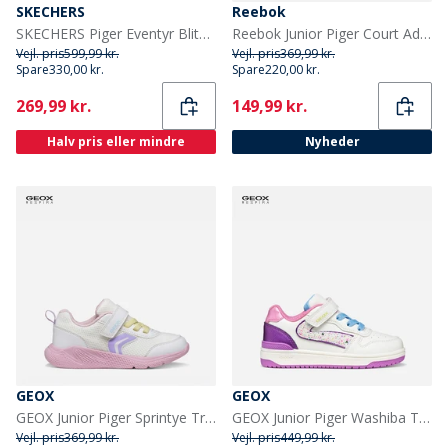
SKECHERS
Reebok
SKECHERS Piger Eventyr Blitz Sjov Forfølgelse Vandtætte Sko Black Aqua
Reebok Junior Piger Court Advance Træningssko Hvid/Hvid/Silver Metallic
Vejl. pris
599,99 kr.
Vejl. pris
369,99 kr.
Spare
330,00 kr.
Spare
220,00 kr.
Current
Current
269,99 kr.
149,99 kr.
Halv pris eller mindre
Nyheder
GEOX
GEOX
GEOX Junior Piger Sprintye Træningssko Hvid/Pink
GEOX Junior Piger Washiba Træningssko Hvid/Mørk Lilla Hvid/Dk Purple
Vejl. pris
369,99 kr.
Vejl. pris
449,99 kr.