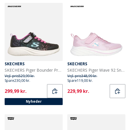
SKECHERS
SKECHERS
SKECHERS Piger Bounder Pro Sneakers Sort
SKECHERS Piger Wave 92 Sneakers Lyserød
Vejl. pris
529,99 kr.
Vejl. pris
348,99 kr.
Spare
230,00 kr.
Spare
119,00 kr.
Current
Current
299,99 kr.
229,99 kr.
Nyheder