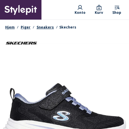
Skip
Primary departments
to
0
Konto
Kurv
Shop
main
content
navigationssti
Hjem
Piger
Sneakers
Skechers