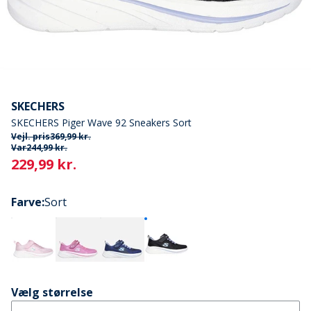
SKECHERS
SKECHERS Piger Wave 92 Sneakers Sort
Vejl. pris
369,99 kr.
Var
244,99 kr.
Current
229,99 kr.
Farve
:
Sort
Vælg størrelse