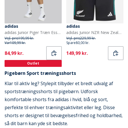
adidas
adidas
adidas Junior Piger Træn Essentielle 3-Striber Shorts Wonder Sage/Hvid
adidas Junior NZR New Zealand All Blacks Træningsshorts All Black/Pure Teal
Vejl. pris
199,99 kr.
Vejl. pris
229,99 kr.
Var
109,99 kr.
Spare
80,00 kr.
Current
Current
84,99 kr.
149,99 kr.
Outlet
Pigebørn Sport træningsshorts
Klar til aktiv leg? Stylepit tilbyder et bredt udvalg af
sportstræningsshorts til pigebørn. Udforsk
komfortable shorts fra adidas i hvid, blå og sort,
perfekte til enhver træningsaktivitet eller leg. Disse
shorts er designet til bevægelsesfrihed og holdbarhed,
så dit barn kan yde sit bedste.