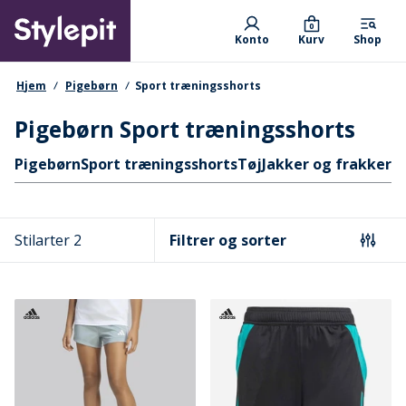
Skip
Primary departments
to
0
Konto
Kurv
Shop
main
content
navigationssti
Hjem
Pigebørn
Sport træningsshorts
Pigebørn Sport træningsshorts
Hurtige links
Pigebørn
Sport træningsshorts
Tøj
Jakker og frakker
T
Stilarter 2
Filtrer og sorter