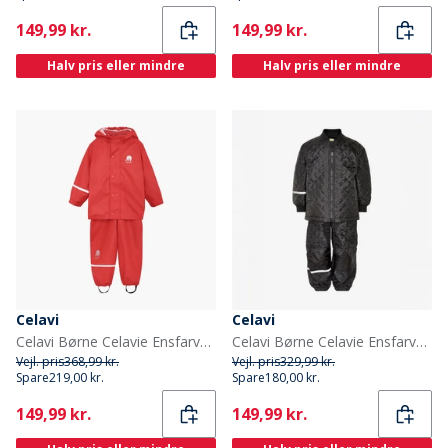
Current
Current
149,99 kr.
149,99 kr.
Halv pris eller mindre
Halv pris eller mindre
Celavi
Celavi
Celavi Børne Celavie Ensfarvet PU Basis Regntøjs Sæt Baked Apple
Celavi Børne Celavie Ensfarvet Basis Termosæt Sort
Vejl. pris
368,99 kr.
Vejl. pris
329,99 kr.
Spare
219,00 kr.
Spare
180,00 kr.
Current
Current
149,99 kr.
149,99 kr.