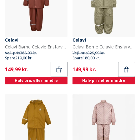
Celavi
Celavi
Celavi Børne Celavie Ensfarvet PU Basis Regntøjs Sæt Tortoise Shell
Celavi Børne Celavie Ensfarvet Basis Termosæt Khaki
Vejl. pris
368,99 kr.
Vejl. pris
329,99 kr.
Spare
219,00 kr.
Spare
180,00 kr.
Current
Current
149,99 kr.
149,99 kr.
Halv pris eller mindre
Halv pris eller mindre