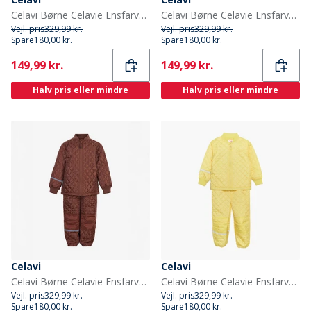
Celavi Børne Celavie Ensfarvet Basis Termosæt Cerulean
Celavi Børne Celavie Ensfarvet Basis Termosæt Buckthorn Brown
Vejl. pris
329,99 kr.
Vejl. pris
329,99 kr.
Spare
180,00 kr.
Spare
180,00 kr.
Current
Current
149,99 kr.
149,99 kr.
Halv pris eller mindre
Halv pris eller mindre
Celavi
Celavi
Celavi Børne Celavie Ensfarvet Basis Termosæt Tortoise Shell
Celavi Børne Celavie Ensfarvet Basis Termosæt Sundress
Vejl. pris
329,99 kr.
Vejl. pris
329,99 kr.
Spare
180,00 kr.
Spare
180,00 kr.