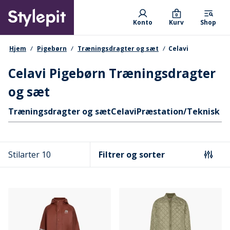
Skip
Primary departments
to
0
Konto
Kurv
Shop
main
content
navigationssti
Hjem
Pigebørn
Træningsdragter og sæt
Celavi
Celavi Pigebørn Træningsdragter
og sæt
Hurtige links
Træningsdragter og sæt
Celavi
Præstation/Teknisk T
Stilarter 10
Filtrer og sorter