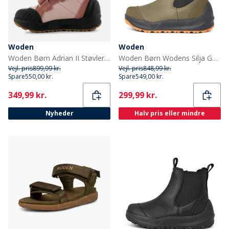
Woden
Woden
Woden Børn Adrian II Støvler 849 Ballerina
Woden Børn Wodens Silja Gummistøvler 295 Dark Olive
Vejl. pris
899,99 kr.
Vejl. pris
848,99 kr.
Spare
550,00 kr.
Spare
549,00 kr.
Current
Current
349,99 kr.
299,99 kr.
Nyheder
Halv pris eller mindre