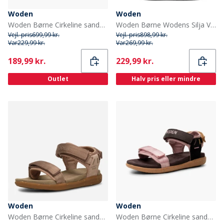
Woden
Woden
Woden Børne Cirkeline sandaler 295 Dark Olive
Woden Børne Wodens Silja Varme Læderstøvler 020 Black
Vejl. pris
699,99 kr.
Vejl. pris
898,99 kr.
Var
229,99 kr.
Var
269,99 kr.
Current
Current
189,99 kr.
229,99 kr.
Outlet
Halv pris eller mindre
Woden
Woden
Woden Børne Cirkeline sandaler 800 Dry Rose
Woden Børne Cirkeline sandaler 516 Zephyr