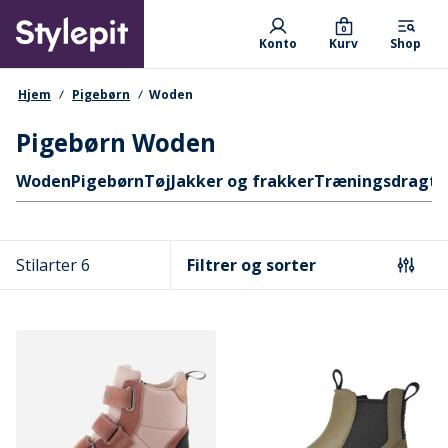
Skip
Primary departments
to
0
Konto
Kurv
Shop
main
content
navigationssti
Hjem
Pigebørn
Woden
Pigebørn Woden
Hurtige links
Woden
Pigebørn
Tøj
Jakker og frakker
Træningsdragte
Stilarter 6
Filtrer og sorter