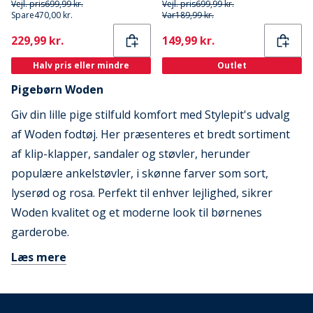
Vejl. pris
699,99 kr.
Vejl. pris
699,99 kr.
Spare
470,00 kr.
Var
189,99 kr.
Current
Current
229,99 kr.
149,99 kr.
Halv pris eller mindre
Outlet
Pigebørn Woden
Giv din lille pige stilfuld komfort med Stylepit's udvalg
af Woden fodtøj. Her præsenteres et bredt sortiment
af klip-klapper, sandaler og støvler, herunder
populære ankelstøvler, i skønne farver som sort,
lyserød og rosa. Perfekt til enhver lejlighed, sikrer
Woden kvalitet og et moderne look til børnenes
garderobe.
Læs mere