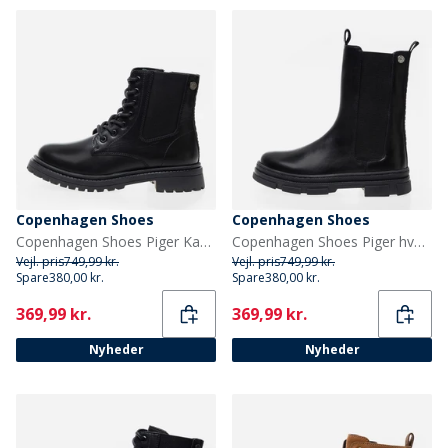
Copenhagen Shoes
Copenhagen Shoes
Copenhagen Shoes Piger Kaylee Lave Støvler 0001 Black
Copenhagen Shoes Piger hverdag Piger støvler 0001 Black
Vejl. pris
749,99 kr.
Vejl. pris
749,99 kr.
Spare
380,00 kr.
Spare
380,00 kr.
Current
Current
369,99 kr.
369,99 kr.
Nyheder
Nyheder