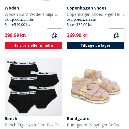
Woden
Copenhagen Shoes
Woden Børn Wodens Silja Gummistøvler 295 Dark Olive
Copenhagen Shoes Piger Flotte Lave Støvler 112 Cognac
Vejl. pris
848,99 kr.
Vejl. pris
749,99 kr.
Spare
549,00 kr.
Spare
380,00 kr.
Current
Current
299,99 kr.
369,99 kr.
Halv pris eller mindre
Tilbage på lager
Bench
Bundgaard
Bench Piger Asia Fem Pak Trusser Sort
Bundgaard BabyPiger Sofus Sandaler Twinkle