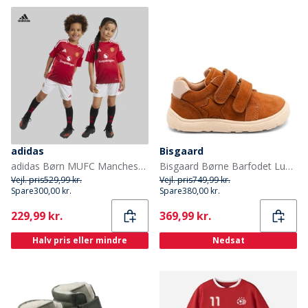
adidas
Bisgaard
adidas Børn MUFC Manchester United 24/25 Hjemme Mini Sæt Mufc Red
Bisgaard Børne Barfodet Luna Sko Cacao
Vejl. pris
529,99 kr.
Vejl. pris
749,99 kr.
Spare
300,00 kr.
Spare
380,00 kr.
Current
Current
229,99 kr.
369,99 kr.
Halv pris eller mindre
Nedsat