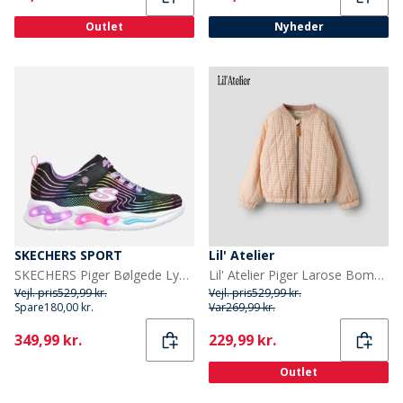
Outlet
Nyheder
SKECHERS SPORT
Lil' Atelier
SKECHERS Piger Bølgede Lys Sneakers Sort
Lil' Atelier Piger Larose Bomber Jakke Cameo Rose
Vejl. pris
529,99 kr.
Vejl. pris
529,99 kr.
Spare
180,00 kr.
Var
269,99 kr.
Current
Current
349,99 kr.
229,99 kr.
Outlet