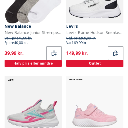
New Balance
Levi's
New Balance Junior Strømper med Polstring 3-Pak Multi
Levi's Børne Hudson Sneakers Hvid/Sort/Rød 0239 White Black Red 0239
Vejl. pris
79,99 kr.
Vejl. pris
269,99 kr.
Spare
40,00 kr.
Var
169,99 kr.
Current
Current
39,99 kr.
149,99 kr.
Halv pris eller mindre
Outlet