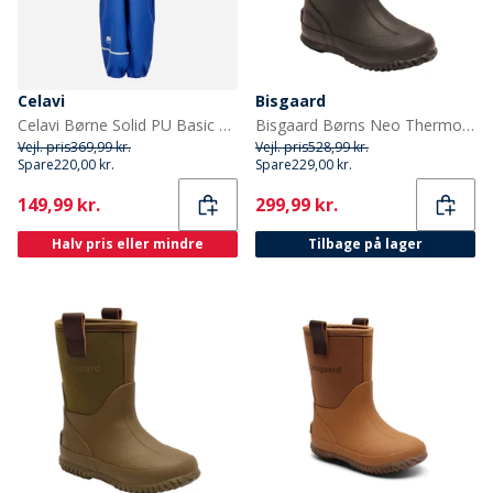
Celavi
Bisgaard
Celavi Børne Solid PU Basic Regntøj Sæt Havblå Oceanblue
Bisgaard Børns Neo Thermo Gummistøvler Sort
Vejl. pris
369,99 kr.
Vejl. pris
528,99 kr.
Spare
220,00 kr.
Spare
229,00 kr.
Current
Current
149,99 kr.
299,99 kr.
Halv pris eller mindre
Tilbage på lager