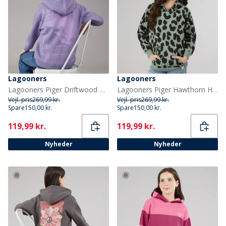
Lagooners
Lagooners
Lagooners Piger Driftwood Hættetrøje Violet
Lagooners Piger Hawthorn Hættetrøje Green Bay
Vejl. pris
269,99 kr.
Vejl. pris
269,99 kr.
Spare
150,00 kr.
Spare
150,00 kr.
Current
Current
119,99 kr.
119,99 kr.
Nyheder
Nyheder