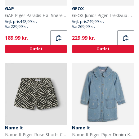
GAP
GEOX
GAP Piger Paradis Høj Snøre Snesko Sort
GEOX Junior Piger Trekkyup Dobbelt Rem Pelsforet Støvler Marineblå/Lilla
Vejl. pris
448,99 kr.
Vejl. pris
749,99 kr.
Var
229,99 kr.
Var
269,99 kr.
Current
Current
189,99 kr.
229,99 kr.
Outlet
Outlet
Name It
Name It
Name It Piger Rose Shorts Cement Zebra
Name It Piger Piper Denim Kjole Light Blue Denim