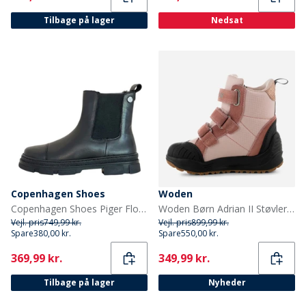
Tilbage på lager
Nedsat
Copenhagen Shoes
Woden
Copenhagen Shoes Piger Flotte Støvler 0001 Sort
Woden Børn Adrian II Støvler 849 Ballerina
Vejl. pris
749,99 kr.
Vejl. pris
899,99 kr.
Spare
380,00 kr.
Spare
550,00 kr.
Current
Current
369,99 kr.
349,99 kr.
Tilbage på lager
Nyheder