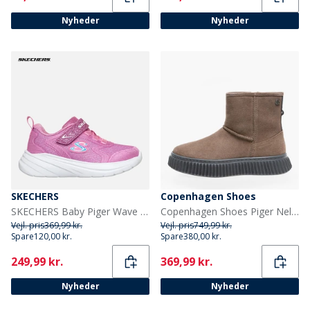
Nyheder
Nyheder
SKECHERS
Copenhagen Shoes
SKECHERS Baby Piger Wave 92 Sneakers Pink
Copenhagen Shoes Piger Nelly Støvler 0241 Cognac
Vejl. pris
369,99 kr.
Vejl. pris
749,99 kr.
Spare
120,00 kr.
Spare
380,00 kr.
Current
Current
249,99 kr.
369,99 kr.
Nyheder
Nyheder