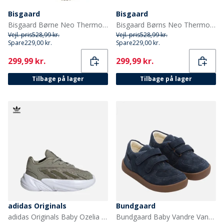
Bisgaard
Bisgaard
Bisgaard Børne Neo Thermo Gummistøvler Grøn
Bisgaard Børns Neo Thermo Gummistøvler Kamel
Vejl. pris
528,99 kr.
Vejl. pris
528,99 kr.
Spare
229,00 kr.
Spare
229,00 kr.
Current
Current
299,99 kr.
299,99 kr.
Tilbage på lager
Tilbage på lager
adidas Originals
Bundgaard
adidas Originals Baby Ozelia Elastisk Snørebånd Træningssko Silver Pebble/Focus Olive/Cloud White
Bundgaard Baby Vandre Vandtætte Sko Navy