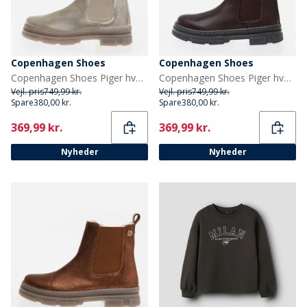
Copenhagen Shoes
Copenhagen Shoes
Copenhagen Shoes Piger hverdag Piger støvler 0051 Gold
Copenhagen Shoes Piger hverdag Piger støvler 847 Dark Brown
Vejl. pris
749,99 kr.
Vejl. pris
749,99 kr.
Spare
380,00 kr.
Spare
380,00 kr.
Current
Current
369,99 kr.
369,99 kr.
Nyheder
Nyheder