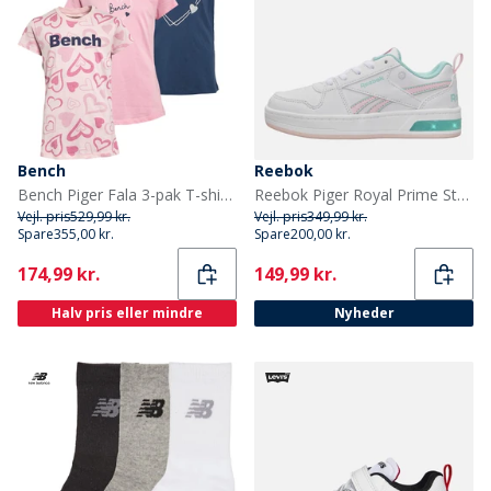
Bench
Reebok
Bench Piger Fala 3-pak T-shirts Blå/Pink Hjerte/Pink
Reebok Piger Royal Prime Step N Flash Træningssko Hvid/Frosted Berry/Glitch Aqua
Vejl. pris
529,99 kr.
Vejl. pris
349,99 kr.
Spare
355,00 kr.
Spare
200,00 kr.
Current
Current
174,99 kr.
149,99 kr.
Halv pris eller mindre
Nyheder