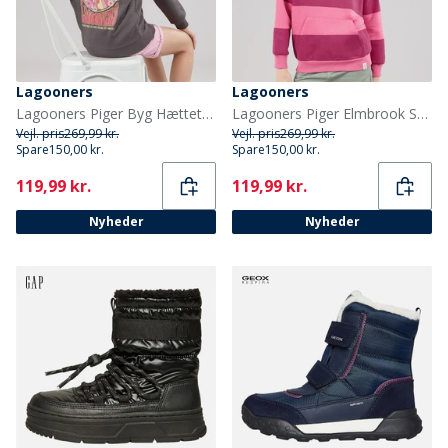
Lagooners
Lagooners
Lagooners Piger Byg Hættetrøje Charcoal
Lagooners Piger Elmbrook Stribet Hættetrøje Bright Pink
Vejl. pris
269,99 kr.
Vejl. pris
269,99 kr.
Spare
150,00 kr.
Spare
150,00 kr.
Current
Current
119,99 kr.
119,99 kr.
Nyheder
Nyheder