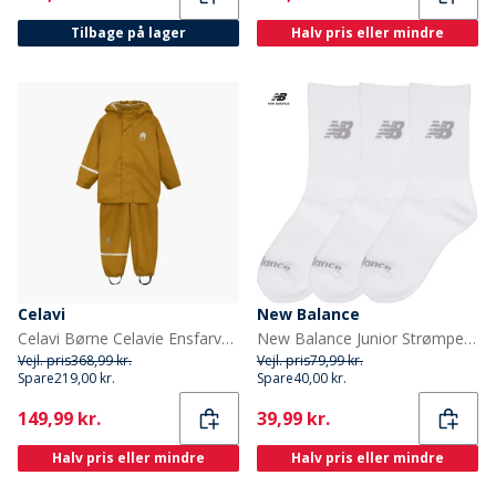
Tilbage på lager
Halv pris eller mindre
Celavi
New Balance
Celavi Børne Celavie Ensfarvet PU Basis Regntøjs Sæt Buckthorn Brown
New Balance Junior Strømper med Polstring 3-pak Hvid
Vejl. pris
368,99 kr.
Vejl. pris
79,99 kr.
Spare
219,00 kr.
Spare
40,00 kr.
Current
Current
149,99 kr.
39,99 kr.
Halv pris eller mindre
Halv pris eller mindre