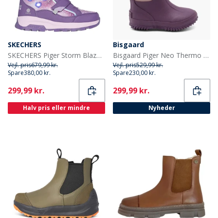
SKECHERS
Bisgaard
SKECHERS Piger Storm Blazer Vandtætte Sko Lilla
Bisgaard Piger Neo Thermo Støvler Plum
Vejl. pris
679,99 kr.
Vejl. pris
529,99 kr.
Spare
380,00 kr.
Spare
230,00 kr.
Current
Current
299,99 kr.
299,99 kr.
Halv pris eller mindre
Nyheder