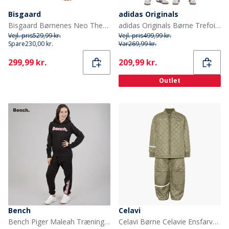
Bisgaard
adidas Originals
Bisgaard Børnenes Neo Thermo Gummistøvler Nud
adidas Originals Børne Trefoil Firebird Tracksuit Better Scarlet/Sort
Vejl. pris
529,99 kr.
Vejl. pris
499,99 kr.
Spare
230,00 kr.
Var
269,99 kr.
Current
Current
299,99 kr.
209,99 kr.
Outlet
Bench
Celavi
Bench Piger Maleah Træningsdragt Sort
Celavi Børne Celavie Ensfarvet Basis Termosæt Khaki