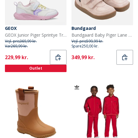
GEOX
Bundgaard
GEOX Junior Piger Sprintye Træningssko Hvid/Pink
Bundgaard Baby Piger Lane Vandtætte Sko Old Rose Glitter
Vejl. pris
369,99 kr.
Vejl. pris
599,99 kr.
Var
269,99 kr.
Spare
250,00 kr.
Current
Current
229,99 kr.
349,99 kr.
Outlet