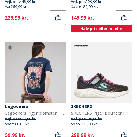
Vejl. pris
448,99 kr.
Vejl. pris
329,99 kr.
Var
269,99 kr.
Spare
180,00 kr.
Current
Current
229,99 kr.
149,99 kr.
Halv pris eller mindre
Lagooners
SKECHERS
Lagooners Piger blomster T shirt Navy
SKECHERS Piger Bounder Pro Sneakers Sort
Vejl. pris
119,99 kr.
Vejl. pris
529,99 kr.
Spare
60,00 kr.
Spare
230,00 kr.
Current
Current
59,99 kr.
299,99 kr.