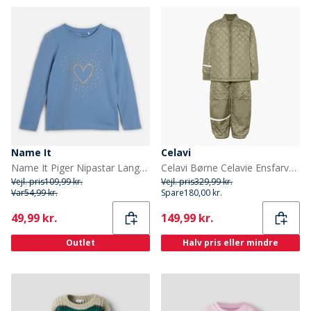
Name It
Celavi
Name It Piger Nipastar Langærmet Top Endless Sky
Celavi Børne Celavie Ensfarvet Basis Termosæt Khaki
Vejl. pris
109,99 kr.
Vejl. pris
329,99 kr.
Var
54,99 kr.
Spare
180,00 kr.
Current
Current
49,99 kr.
149,99 kr.
Outlet
Halv pris eller mindre