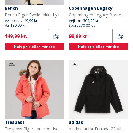
Bench
Copenhagen Legacy
Bench Piger Ryelle Jakke Lys Beige
Copenhagen Legacy Børne Hoodie Denim Melange
Vejl. pris
1.149,99 kr.
Vejl. pris
369,99 kr.
Var
189,99 kr.
Spare
270,00 kr.
Current
Current
149,99 kr.
99,99 kr.
Halv pris eller mindre
Halv pris eller mindre
Trespass
adidas
Trespass Piger Larission Isoleret Vandtæt Parka Soft Orange
adidas Junior Entrada 22 All Weather Jakke Sort