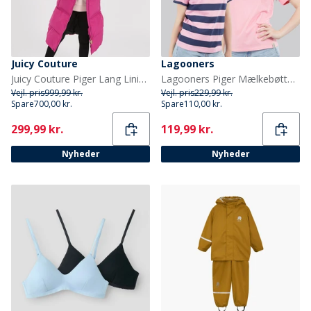
Juicy Couture
Lagooners
Juicy Couture Piger Lang Linie Pufferjakke Festival Fuchsia
Lagooners Piger Mælkebøtte To Pak T Shirts Pink
Vejl. pris
999,99 kr.
Vejl. pris
229,99 kr.
Spare
700,00 kr.
Spare
110,00 kr.
Current
Current
299,99 kr.
119,99 kr.
Nyheder
Nyheder