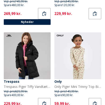
Vejl. pris
749,99 kr.
Vejl. pris
349,99 kr.
Spare
480,00 kr.
Spare
120,00 kr.
Current
Current
269,99 kr.
229,99 kr.
Nyheder
Trespass
Only
Trespass Piger Tiffy Vandtæt Lang Polstret Hættejakke Sort
Only Piger Mini Trinny Top Birch
Vejl. pris
629,99 kr.
Vejl. pris
149,99 kr.
Spare
400,00 kr.
Spare
90,00 kr.
Current
Current
229,99 kr.
59,99 kr.