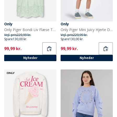
Only
Only
Only Piger Bondi Liv Flæse Top Green Lily
Only Piger Mini Juicy Hjerte Denim Shorts Light Medium Blue Denim
Vejl. pris
229,99 kr.
Vejl. pris
229,99 kr.
Spare
130,00 kr.
Spare
130,00 kr.
Current
Current
99,99 kr.
99,99 kr.
Nyheder
Nyheder