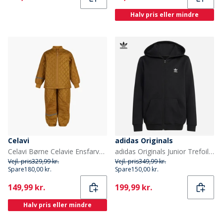
Halv pris eller mindre
Celavi
adidas Originals
Celavi Børne Celavie Ensfarvet Basis Termosæt Buckthorn Brown
adidas Originals Junior Trefoil Løs Pasform Fuld Zip Hættetrøje Sort
Vejl. pris
329,99 kr.
Vejl. pris
349,99 kr.
Spare
180,00 kr.
Spare
150,00 kr.
Current
Current
149,99 kr.
199,99 kr.
Halv pris eller mindre