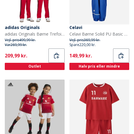
adidas Originals
Celavi
adidas Originals Børne Trefoil Firebird Tracksuit Better Scarlet/Sort
Celavi Børne Solid PU Basic Regntøj Sæt Havblå Oceanblue
Vejl. pris
499,99 kr.
Vejl. pris
369,99 kr.
Var
269,99 kr.
Spare
220,00 kr.
Current
Current
209,99 kr.
149,99 kr.
Outlet
Halv pris eller mindre