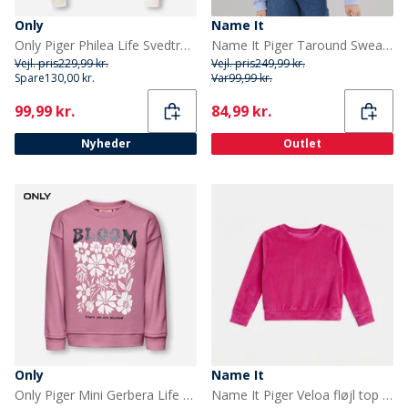
Only
Name It
Only Piger Philea Life Svedtrøje Cloud Dancer
Name It Piger Taround Sweatshirt Easter Egg
Vejl. pris
229,99 kr.
Vejl. pris
249,99 kr.
Spare
130,00 kr.
Var
99,99 kr.
Current
Current
99,99 kr.
84,99 kr.
Nyheder
Outlet
Only
Name It
Only Piger Mini Gerbera Life Sweatshirt Mauve Orchid
Name It Piger Veloa fløjl top Fuchsia Purple