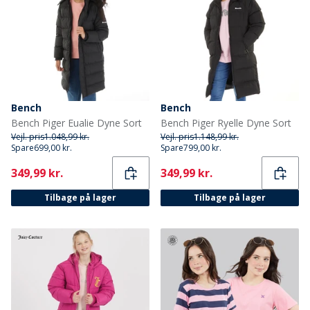
Bench
Bench
Bench Piger Eualie Dyne Sort
Bench Piger Ryelle Dyne Sort
Vejl. pris
1.048,99 kr.
Vejl. pris
1.148,99 kr.
Spare
699,00 kr.
Spare
799,00 kr.
Current
Current
349,99 kr.
349,99 kr.
Tilbage på lager
Tilbage på lager