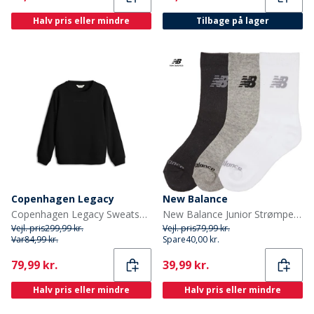
Halv pris eller mindre
Tilbage på lager
Copenhagen Legacy
New Balance
Copenhagen Legacy Sweatshirt Sort til drenge
New Balance Junior Strømper med Polstring 3-Pak Multi
Vejl. pris
299,99 kr.
Vejl. pris
79,99 kr.
Var
84,99 kr.
Spare
40,00 kr.
Current
Current
79,99 kr.
39,99 kr.
Halv pris eller mindre
Halv pris eller mindre