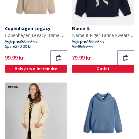
Copenhagen Legacy
Name It
Copenhagen Legacy Børne Hoodie ørken
Name It Piger Tarina Sweatshirt Navy Blazer
Vejl. pris
369,99 kr.
Vejl. pris
199,99 kr.
Spare
270,00 kr.
Var
99,99 kr.
Current
Current
99,99 kr.
79,99 kr.
Halv pris eller mindre
Outlet