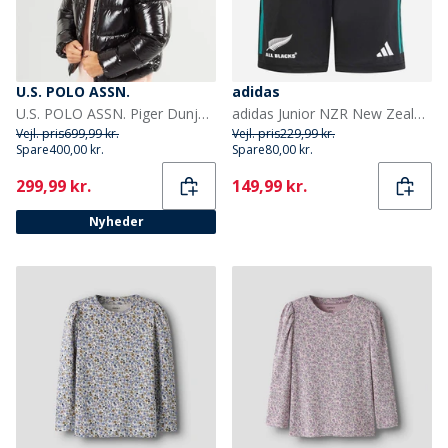
U.S. POLO ASSN.
adidas
U.S. POLO ASSN. Piger Dunjakke Sort
adidas Junior NZR New Zealand All Blacks Træningsshorts All Black/Pure Teal
Vejl. pris
699,99 kr.
Vejl. pris
229,99 kr.
Spare
400,00 kr.
Spare
80,00 kr.
Current
Current
299,99 kr.
149,99 kr.
Nyheder