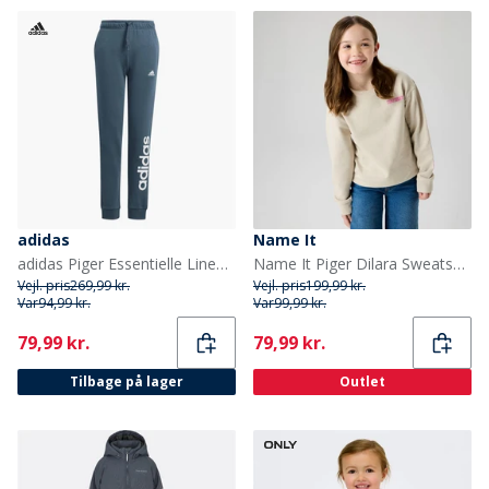
adidas
Name It
adidas Piger Essentielle Lineære Logo Bomuldsbukser Arctic Night/Hvid
Name It Piger Dilara Sweatshirt Chateau Gray
Vejl. pris
269,99 kr.
Vejl. pris
199,99 kr.
Var
94,99 kr.
Var
99,99 kr.
Current
Current
79,99 kr.
79,99 kr.
Tilbage på lager
Outlet