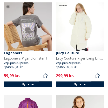
Lagooners
Juicy Couture
Lagooners Piger blomster T shirt Charcoal
Juicy Couture Piger Lang Linie Puffer Jakke Vanilje Is
Vejl. pris
119,99 kr.
Vejl. pris
999,99 kr.
Spare
60,00 kr.
Spare
700,00 kr.
Current
Current
59,99 kr.
299,99 kr.
Nyheder
Nyheder