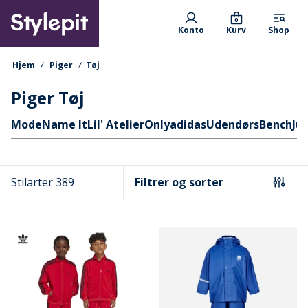
Skip
Primary departments
to
0
Konto
Kurv
Shop
main
content
navigationssti
Hjem
Piger
Tøj
Piger Tøj
Hurtige links
Mode
Name It
Lil' Atelier
Only
adidas
Udendørs
Bench
Ju
Stilarter 389
Filtrer og sorter