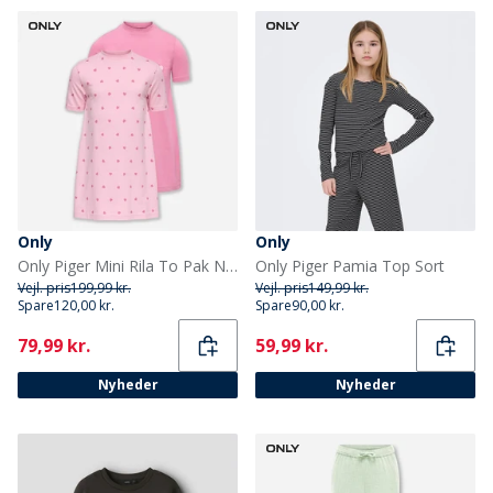
Only
Only
Only Piger Mini Rila To Pak Nattøj Kjole Romance Rose
Only Piger Pamia Top Sort
Vejl. pris
199,99 kr.
Vejl. pris
149,99 kr.
Spare
120,00 kr.
Spare
90,00 kr.
Current
Current
79,99 kr.
59,99 kr.
Nyheder
Nyheder