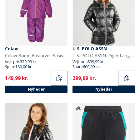
Celavi
U.S. POLO ASSN.
Celavi Børne Ensfarvet Basis Termosæt Lilac
U.S. POLO ASSN. Piger Lang Vatteret Jakke Sort
Vejl. pris
329,99 kr.
Vejl. pris
899,99 kr.
Spare
180,00 kr.
Spare
600,00 kr.
Current
Current
149,99 kr.
299,99 kr.
Nyheder
Nyheder