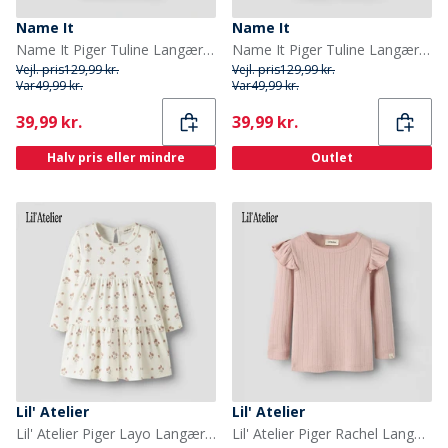
Name It
Name It
Name It Piger Tuline Langærmet Bluse Lilac Marble
Name It Piger Tuline Langærmet Bluse Dawn Pink
Vejl. pris
129,99 kr.
Vejl. pris
129,99 kr.
Var
49,99 kr.
Var
49,99 kr.
Current
Current
39,99 kr.
39,99 kr.
Halv pris eller mindre
Outlet
Lil' Atelier
Lil' Atelier
Lil' Atelier Piger Layo Langærmet Kjole Coconut Milk
Lil' Atelier Piger Rachel Langærmet Bluse Misty Rose