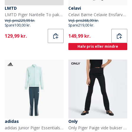
LMTD
Celavi
LMTD Piger Nantelle To pakker Bralette Windsurfer
Celavi Børne Celavie Ensfarvet PU Basis Regntøjs Sæt Buckthorn Brown
Vejl. pris
229,99 kr.
Vejl. pris
368,99 kr.
Spare
100,00 kr.
Spare
219,00 kr.
Current
Current
129,99 kr.
149,99 kr.
Halv pris eller mindre
adidas
Only
adidas Junior Piger Essentials 3-Striber Træningsdragt Semi Flash Aqua/Hvid
Only Piger Paige vide bukser Sort