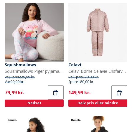
Squishmallows
Celavi
Squishmallows Piger pyjamas sæt Ballerina/Hvid
Celavi Børne Celavie Ensfarvet Basis Termosæt Misty Rose
Vejl. pris
229,99 kr.
Vejl. pris
329,99 kr.
Var
99,99 kr.
Spare
180,00 kr.
Current
Current
79,99 kr.
149,99 kr.
Nedsat
Halv pris eller mindre