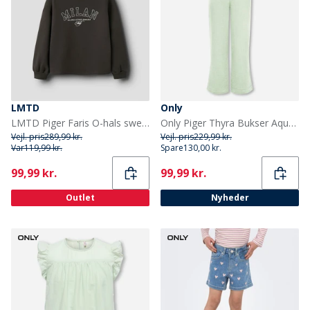
LMTD
Only
LMTD Piger Faris O-hals sweatshirt Black Coffee
Only Piger Thyra Bukser Aqua Foam
Vejl. pris
289,99 kr.
Vejl. pris
229,99 kr.
Var
119,99 kr.
Spare
130,00 kr.
Current
Current
99,99 kr.
99,99 kr.
Outlet
Nyheder