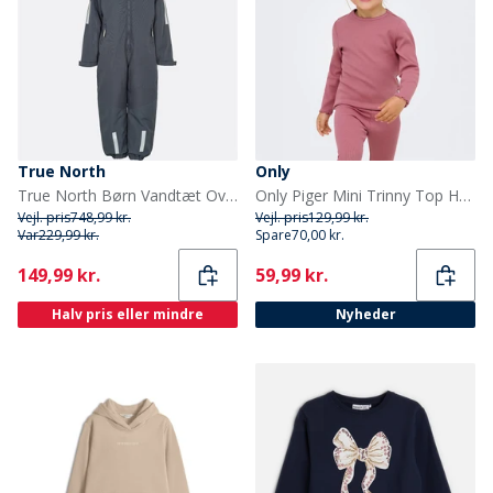
True North
Only
True North Børn Vandtæt Overalls Oxford Snedragt Nattehimmel
Only Piger Mini Trinny Top Heather Rose
Vejl. pris
748,99 kr.
Vejl. pris
129,99 kr.
Var
229,99 kr.
Spare
70,00 kr.
Current
Current
149,99 kr.
59,99 kr.
Halv pris eller mindre
Nyheder