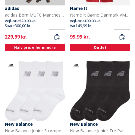
adidas
Name It
adidas Børn MUFC Manchester United 24/25 Hjemme Mini Sæt Mufc Red
Name It Børne Danmark VM Fodbold Sæt True Red Denmark
Vejl. pris
529,99 kr.
Vejl. pris
199,99 kr.
Spare
300,00 kr.
Var
149,99 kr.
Current
Current
229,99 kr.
99,99 kr.
Halv pris eller mindre
Outlet
New Balance
New Balance
New Balance Junior Strømper med Polstring 3-pak Hvid
New Balance Junior Tre Par Polstrede Crew Sokker Sort