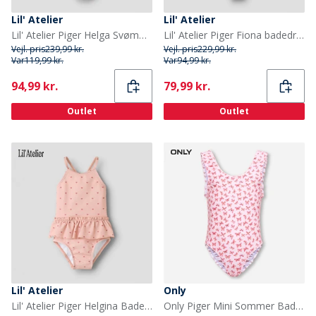
Lil' Atelier
Lil' Atelier
Lil' Atelier Piger Helga Svømmedragt Misty Rose
Lil' Atelier Piger Fiona badedragt Peach Whip
Vejl. pris
239,99 kr.
Vejl. pris
229,99 kr.
Var
119,99 kr.
Var
94,99 kr.
Current
Current
94,99 kr.
79,99 kr.
Outlet
Outlet
Lil' Atelier
Only
Lil' Atelier Piger Helgina Badekjole Misty Rose
Only Piger Mini Sommer Badedragt Ballet Slipper