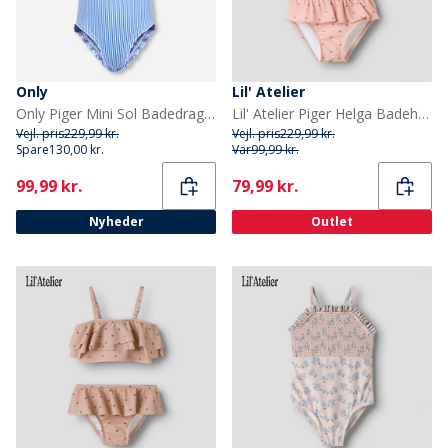
Only
Lil' Atelier
Only Piger Mini Sol Badedragt Ultramarine
Lil' Atelier Piger Helga Badeheldragt Misty Rose
Vejl. pris
229,99 kr.
Vejl. pris
229,99 kr.
Spare
130,00 kr.
Var
99,99 kr.
Current
Current
99,99 kr.
79,99 kr.
Nyheder
Outlet