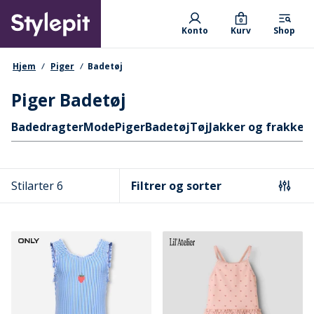
Skip
Primary departments
to
0
Konto
Kurv
Shop
main
content
navigationssti
Hjem
Piger
Badetøj
Piger Badetøj
Hurtige links
Badedragter
Mode
Piger
Badetøj
Tøj
Jakker og frakker
Stilarter 6
Filtrer og sorter