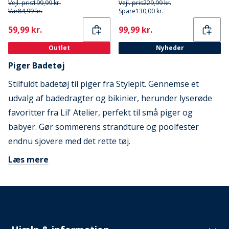
Vejl. pris
199,99 kr.
Vejl. pris
229,99 kr.
Var
84,99 kr.
Spare
130,00 kr.
Current
Current
59,99 kr.
99,99 kr.
Outlet
Nyheder
Piger Badetøj
Stilfuldt badetøj til piger fra Stylepit. Gennemse et
udvalg af badedragter og bikinier, herunder lyserøde
favoritter fra Lil' Atelier, perfekt til små piger og
babyer. Gør sommerens strandture og poolfester
endnu sjovere med det rette tøj.
Læs mere