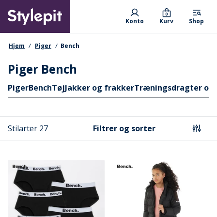
Skip
Primary departments
to
0
Konto
Kurv
Shop
main
content
navigationssti
Hjem
Piger
Bench
Piger Bench
Hurtige links
Piger
Bench
Tøj
Jakker og frakker
Træningsdragter og
Stilarter 27
Filtrer og sorter