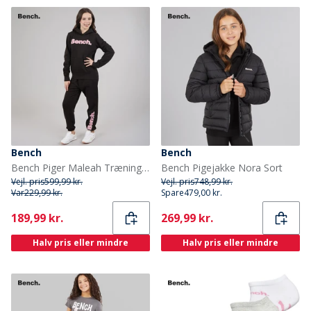
Bench
Bench
Bench Piger Maleah Træningsdragt Sort
Bench Pigejakke Nora Sort
Vejl. pris
599,99 kr.
Vejl. pris
748,99 kr.
Var
229,99 kr.
Spare
479,00 kr.
Current
Current
189,99 kr.
269,99 kr.
Halv pris eller mindre
Halv pris eller mindre