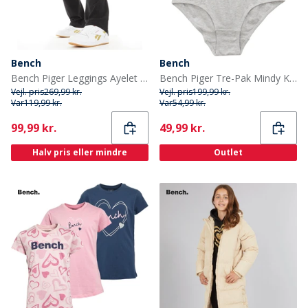
Bench
Bench
Bench Piger Leggings Ayelet Puff Print Sort
Bench Piger Tre-Pak Mindy Knickers Multi
Vejl. pris
269,99 kr.
Vejl. pris
199,99 kr.
Var
119,99 kr.
Var
54,99 kr.
Current
Current
99,99 kr.
49,99 kr.
Halv pris eller mindre
Outlet