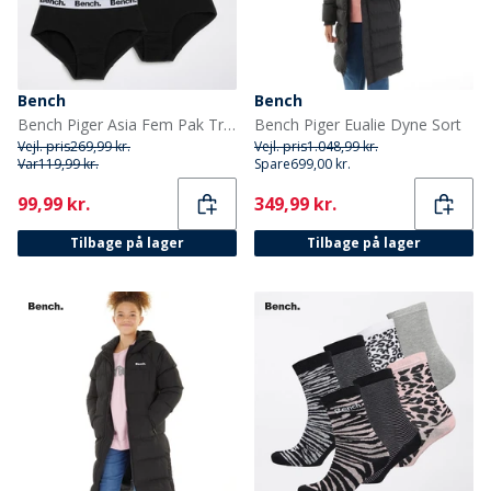
Bench
Bench
Bench Piger Asia Fem Pak Trusser Sort
Bench Piger Eualie Dyne Sort
Vejl. pris
269,99 kr.
Vejl. pris
1.048,99 kr.
Var
119,99 kr.
Spare
699,00 kr.
Current
Current
99,99 kr.
349,99 kr.
Tilbage på lager
Tilbage på lager