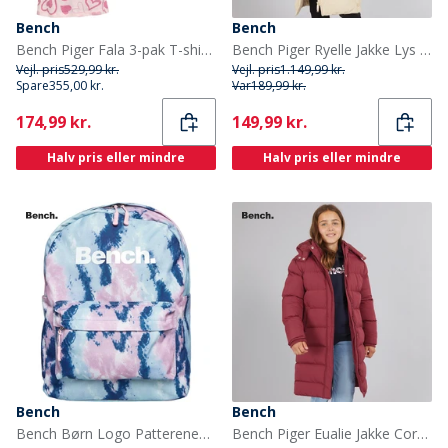
Bench
Bench
Bench Piger Fala 3-pak T-shirts Blå/Pink Hjerte/Pink
Bench Piger Ryelle Jakke Lys Beige
Vejl. pris
529,99 kr.
Vejl. pris
1.149,99 kr.
Spare
355,00 kr.
Var
189,99 kr.
Current
Current
174,99 kr.
149,99 kr.
Halv pris eller mindre
Halv pris eller mindre
Bench
Bench
Bench Børn Logo Patterened Rygsække Flerfarvet
Bench Piger Eualie Jakke Cordovan