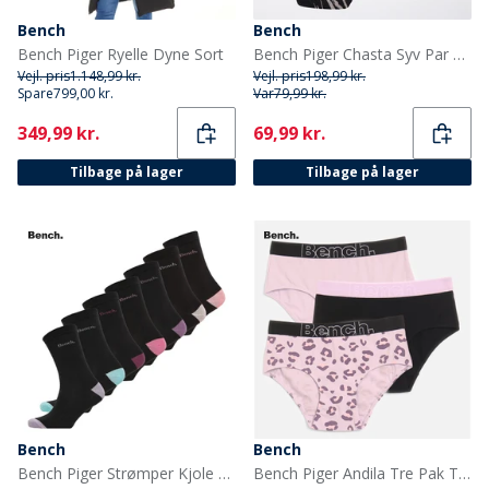
Bench
Bench
Bench Piger Ryelle Dyne Sort
Bench Piger Chasta Syv Par Sokker Assorteret
Vejl. pris
1.148,99 kr.
Vejl. pris
198,99 kr.
Spare
799,00 kr.
Var
79,99 kr.
Current
Current
349,99 kr.
69,99 kr.
Tilbage på lager
Tilbage på lager
Bench
Bench
Bench Piger Strømper Kjole 7-pak Sort
Bench Piger Andila Tre Pak Trusser Lilac Aop/Sort/Lilac