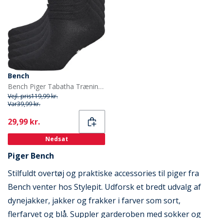
Bench
Bench Piger Tabatha Trænings sokker Sort
Vejl. pris
119,99 kr.
Var
39,99 kr.
Current
29,99 kr.
Nedsat
Piger Bench
Stilfuldt overtøj og praktiske accessories til piger fra
Bench venter hos Stylepit. Udforsk et bredt udvalg af
dynejakker, jakker og frakker i farver som sort,
flerfarvet og blå. Suppler garderoben med sokker og