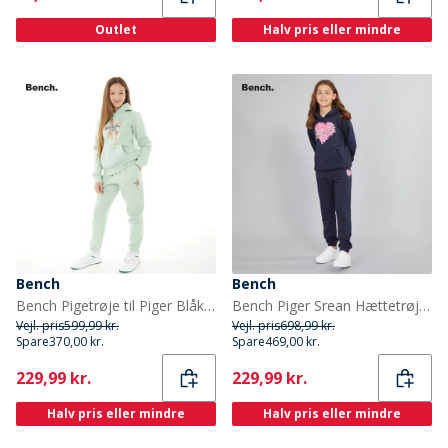
Outlet
Halv pris eller mindre
Bench
Bench
Bench Pigetrøje til Piger Blåklokke Sage
Bench Piger Srean Hættetrøje Og Joggingbukser Træningsdragt Navy
Vejl. pris
599,99 kr.
Vejl. pris
698,99 kr.
Spare
370,00 kr.
Spare
469,00 kr.
Current
Current
229,99 kr.
229,99 kr.
Halv pris eller mindre
Halv pris eller mindre