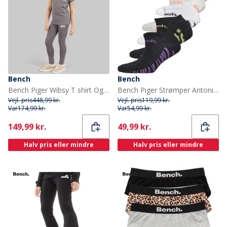
Bench
Bench
Bench Piger Wibsy T shirt Og Leggings Sæt Charcoal
Bench Piger Strømper Antonia Træningssokker 5-pak Asstd
Vejl. pris
448,99 kr.
Vejl. pris
119,99 kr.
Var
174,99 kr.
Var
54,99 kr.
Current
Current
149,99 kr.
49,99 kr.
Halv pris eller mindre
Halv pris eller mindre