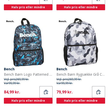
Halv pris eller mindre
Halv pris eller mindre
Bench
Bench
Bench Børn Logo Patterned Rygsække Flerfarvet
Bench Børn Rygsække Grå Camouflage
Vejl. pris
269,99 kr.
Vejl. pris
269,99 kr.
Var
99,99 kr.
Var
99,99 kr.
Current
Current
84,99 kr.
79,99 kr.
Halv pris eller mindre
Halv pris eller mindre