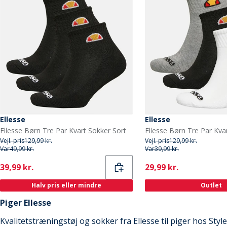
Ellesse
Ellesse
Ellesse Børn Tre Par Kvart Sokker Sort
Ellesse Børn Tre Par Kva
Vejl. pris
129,99 kr.
Vejl. pris
129,99 kr.
Var
49,99 kr.
Var
39,99 kr.
Current
Current
39,99 kr.
29,99 kr.
Halv pris eller mindre
Outlet
Piger Ellesse
Kvalitetstræningstøj og sokker fra Ellesse til piger hos Styl