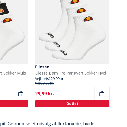
Ellesse
rt Sokker Multi
Ellesse Børn Tre Par Kvart Sokker Hvid
Vejl. pris
129,99 kr.
Var
39,99 kr.
Current
29,99 kr.
Outlet
epit. Gennemse et udvalg af flerfarvede, hvide