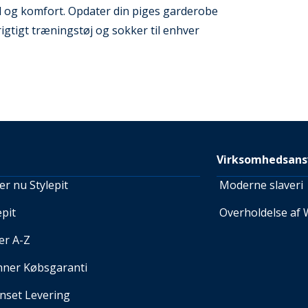
l og komfort. Opdater din piges garderobe
gtigt træningstøj og sokker til enhver
Virksomhedsans
r nu Stylepit
Moderne slaveri
pit
Overholdelse af 
er A-Z
nner Købsgaranti
set Levering