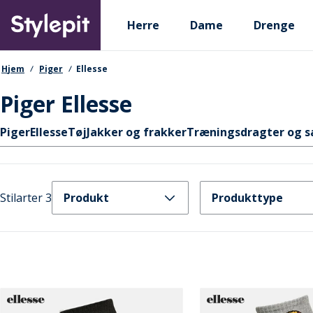
Skip
Primary departments
to
Herre
Dame
Drenge
main
content
navigationssti
Hjem
Piger
Ellesse
Piger Ellesse
Hurtige links
Piger
Ellesse
Tøj
Jakker og frakker
Træningsdragter og 
Stilarter 3
Produkt
Produkttype