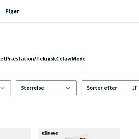
Piger
sæt
Præstation/Teknisk
Celavi
Mode
Størrelse
Sorter efter