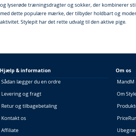
og lyserøde træningsdragter og sokker, der kombinerer sti
med dette populære mærke, der tilbyder holdbart og moderi
aktivitet. Stylepit har det rette udvalg til den aktive pige.
Hjælp & information
Om os
Sådan lægger du en ordre
MandM e
Levering og fragt
Om Style
Retur og tilbagebetaling
Produkt
Kontakt os
PriceRu
Affiliate
Ubegræn