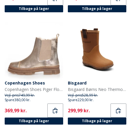
Tilbage på lager
Tilbage på lager
Copenhagen Shoes
Bisgaard
Copenhagen Shoes Piger Flotte Lave Støvler 012 Guld Metallic
Bisgaard Børns Neo Thermo Gummistøvler Kamel
Vejl. pris
749,99 kr.
Vejl. pris
528,99 kr.
Spare
380,00 kr.
Spare
229,00 kr.
Current
Current
369,99 kr.
299,99 kr.
Tilbage på lager
Tilbage på lager