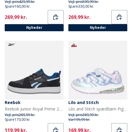
Vejl. pris
429,99 kr.
Vejl. pris
599,99 kr.
Spare
160,00 kr.
Spare
330,00 kr.
Current
Current
269,99 kr.
269,99 kr.
Nyheder
Nyheder
Reebok
Lilo and Stitch
Reebok Junior Royal Prime 2.0 Træningssko Sort/Hvid/Optimum Blue
Lilo and Stitch spædBørn Piger Gambia Prægning Lysende Sko Lilla / Multi
Vejl. pris
289,99 kr.
Vejl. pris
369,99 kr.
Spare
170,00 kr.
Var
199,99 kr.
Current
Current
119,99 kr.
169,99 kr.