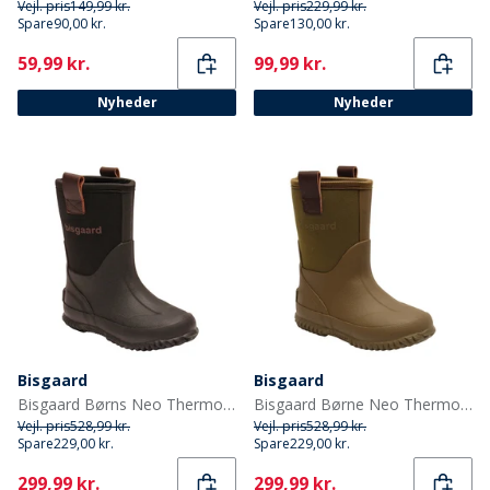
Vejl. pris
149,99 kr.
Vejl. pris
229,99 kr.
Spare
90,00 kr.
Spare
130,00 kr.
Current
Current
59,99 kr.
99,99 kr.
Nyheder
Nyheder
Bisgaard
Bisgaard
Bisgaard Børns Neo Thermo Gummistøvler Sort
Bisgaard Børne Neo Thermo Gummistøvler Grøn
Vejl. pris
528,99 kr.
Vejl. pris
528,99 kr.
Spare
229,00 kr.
Spare
229,00 kr.
Current
Current
299,99 kr.
299,99 kr.