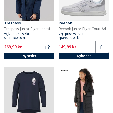
Trespass
Reebok
Trespass Junior Piger Larission Isoleret Vandtæt Parka Navy
Reebok Junior Piger Court Advance Træningssko Hvid/Hvid/Silver Metallic
Vejl. pris
749,99 kr.
Vejl. pris
369,99 kr.
Spare
480,00 kr.
Spare
220,00 kr.
Current
Current
269,99 kr.
149,99 kr.
Nyheder
Nyheder