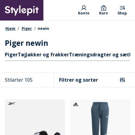
Skip
Primary departments
to
0
Konto
Kurv
Shop
main
content
navigationssti
Hjem
Piger
newin
Piger newin
Hurtige links
Piger
Tøj
Jakker og frakker
Træningsdragter og sæt
Pr
Stilarter 105
Filtrer og sorter