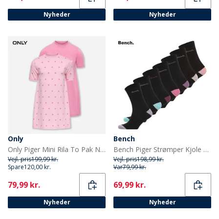
Nyheder
Nyheder
Only
Bench
Only Piger Mini Rila To Pak Nattøj Kjole Romance Rose
Bench Piger Strømper Kjole 7-pak Sort
Vejl. pris
199,99 kr.
Vejl. pris
198,99 kr.
Spare
120,00 kr.
Var
79,99 kr.
Current
Current
79,99 kr.
69,99 kr.
Nyheder
Nyheder