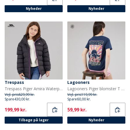
Nyheder
Nyheder
Trespass
Lagooners
Trespass Piger Amira Waterproof Padded Præstation/Teknisk Grå
Lagooners Piger blomster T shirt Navy
Vejl. pris
629,99 kr.
Vejl. pris
119,99 kr.
Spare
430,00 kr.
Spare
60,00 kr.
Current
Current
199,99 kr.
59,99 kr.
Tilbage på lager
Nyheder