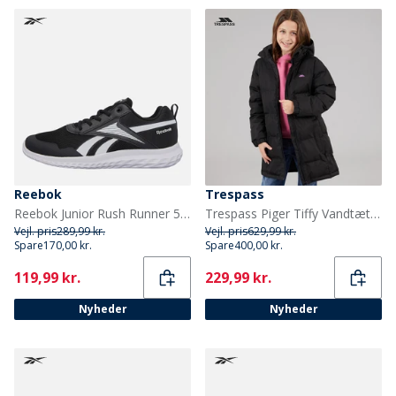
Reebok
Trespass
Reebok Junior Rush Runner 5 Neutrale løbesko Sort/Sort/Hvid
Trespass Piger Tiffy Vandtæt Lang Polstret Hættejakke Sort
Vejl. pris
289,99 kr.
Vejl. pris
629,99 kr.
Spare
170,00 kr.
Spare
400,00 kr.
Current
Current
119,99 kr.
229,99 kr.
Nyheder
Nyheder