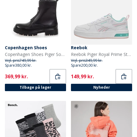
Copenhagen Shoes
Reebok
Copenhagen Shoes Piger Sophia Støvler 0001 Sort
Reebok Piger Royal Prime Step N Flash Træningssko Hvid/Frosted Berry/Glitch Aqua
Vejl. pris
749,99 kr.
Vejl. pris
349,99 kr.
Spare
380,00 kr.
Spare
200,00 kr.
Current
Current
369,99 kr.
149,99 kr.
Tilbage på lager
Nyheder