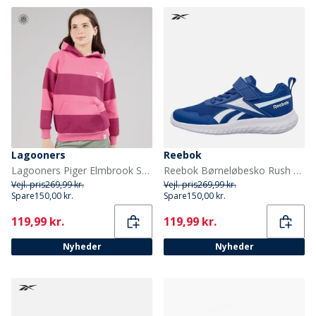
Lagooners
Reebok
Lagooners Piger Elmbrook Stribet Hættetrøje Bright Pink
Reebok Børneløbesko Rush Runner 5 med elastiksnørebånd og velcrorem Neutral Vector Blue/Vector Blue/Hvid
Vejl. pris
269,99 kr.
Vejl. pris
269,99 kr.
Spare
150,00 kr.
Spare
150,00 kr.
Current
Current
119,99 kr.
119,99 kr.
Nyheder
Nyheder