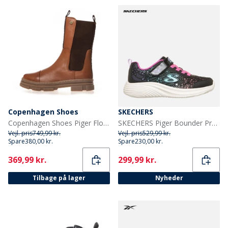
Copenhagen Shoes
SKECHERS
Copenhagen Shoes Piger Flotte Støvler Cognac
SKECHERS Piger Bounder Pro Sneakers Sort
Vejl. pris
749,99 kr.
Vejl. pris
529,99 kr.
Spare
380,00 kr.
Spare
230,00 kr.
Current
Current
369,99 kr.
299,99 kr.
Tilbage på lager
Nyheder