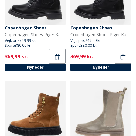
Copenhagen Shoes
Copenhagen Shoes
Copenhagen Shoes Piger Kaylee Lave Støvler 0001 Black
Copenhagen Shoes Piger Kaylee Høje Støvler 0001 Black
Vejl. pris
749,99 kr.
Vejl. pris
749,99 kr.
Spare
380,00 kr.
Spare
380,00 kr.
Current
Current
369,99 kr.
369,99 kr.
Nyheder
Nyheder