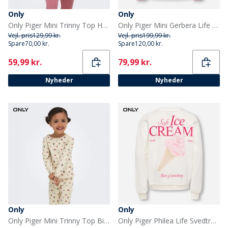
Only
Only
Only Piger Mini Trinny Top Heather Rose
Only Piger Mini Gerbera Life Sweatshirt Mauve Orchid
Vejl. pris
129,99 kr.
Vejl. pris
199,99 kr.
Spare
70,00 kr.
Spare
120,00 kr.
Current
Current
59,99 kr.
79,99 kr.
Nyheder
Nyheder
Only
Only
Only Piger Mini Trinny Top Birch
Only Piger Philea Life Svedtrøje Cloud Dancer