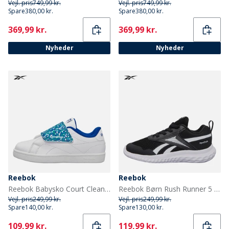
Vejl. pris
749,99 kr.
Vejl. pris
749,99 kr.
Spare
380,00 kr.
Spare
380,00 kr.
Current
Current
369,99 kr.
369,99 kr.
Nyheder
Nyheder
Reebok
Reebok
Reebok Babysko Court Clean Velcro Træningssko Hvid/Vector Blue/Vector Blue
Reebok Børn Rush Runner 5 Elastiksnørebånd Neutrale Løbesko Sort/Sort/Hvid
Vejl. pris
249,99 kr.
Vejl. pris
249,99 kr.
Spare
140,00 kr.
Spare
130,00 kr.
Current
Current
109,99 kr.
119,99 kr.