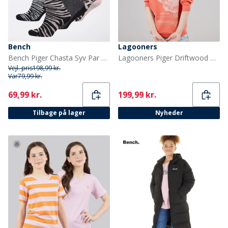
Bench
Lagooners
Bench Piger Chasta Syv Par Sokker Assorteret
Lagooners Piger Driftwood Hættetrøje Mandarin
Vejl. pris
198,99 kr.
Var
79,99 kr.
Current
Current
69,99 kr.
199,99 kr.
Tilbage på lager
Nyheder