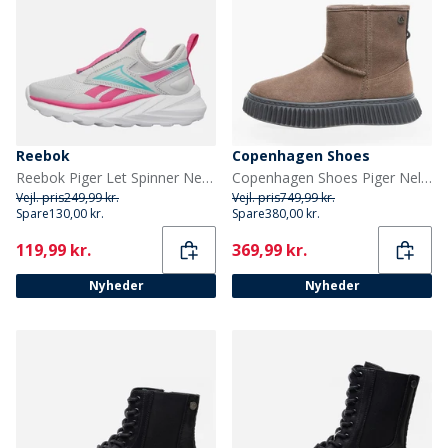
Reebok
Copenhagen Shoes
Reebok Piger Let Spinner Neutrale Løbesko Mist Grey/True Pink/Aqua
Copenhagen Shoes Piger Nelly Støvler 0241 Cognac
Vejl. pris
249,99 kr.
Vejl. pris
749,99 kr.
Spare
130,00 kr.
Spare
380,00 kr.
Current
Current
119,99 kr.
369,99 kr.
Nyheder
Nyheder