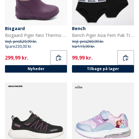
Bisgaard
Bench
Bisgaard Piger Neo Thermo Støvler Plum
Bench Piger Asia Fem Pak Trusser Sort
Vejl. pris
529,99 kr.
Vejl. pris
269,99 kr.
Spare
230,00 kr.
Var
119,99 kr.
Current
Current
299,99 kr.
99,99 kr.
Nyheder
Tilbage på lager