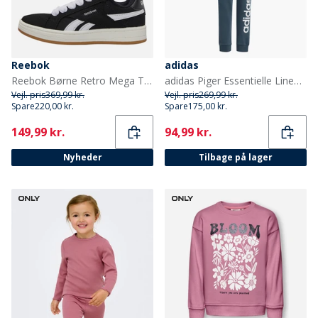
Reebok
adidas
Reebok Børne Retro Mega Træningssko Sort/Hvid/Gum
adidas Piger Essentielle Lineære Logo Bomuldsbukser Arctic Night/Hvid
Vejl. pris
369,99 kr.
Vejl. pris
269,99 kr.
Spare
220,00 kr.
Spare
175,00 kr.
Current
Current
149,99 kr.
94,99 kr.
Nyheder
Tilbage på lager