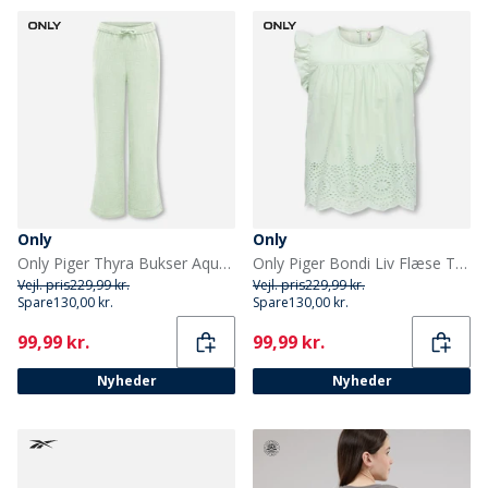
Only
Only
Only Piger Thyra Bukser Aqua Foam
Only Piger Bondi Liv Flæse Top Green Lily
Vejl. pris
229,99 kr.
Vejl. pris
229,99 kr.
Spare
130,00 kr.
Spare
130,00 kr.
Current
Current
99,99 kr.
99,99 kr.
Nyheder
Nyheder