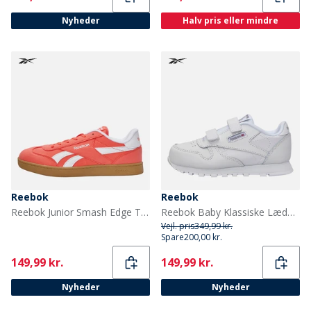
Nyheder
Halv pris eller mindre
Reebok
Reebok
Reebok Junior Smash Edge Træningssko Sunset Coral/Electric Amber/Gum
Reebok Baby Klassiske Læder 2V Træningssko Hvid/Carbon/Vector Blue
Vejl. pris
349,99 kr.
Spare
200,00 kr.
Current
Current
149,99 kr.
149,99 kr.
Nyheder
Nyheder