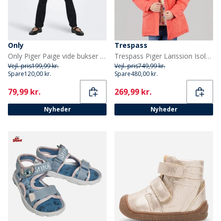
Only
Trespass
Only Piger Paige vide bukser Sort
Trespass Piger Larission Isoleret Vandtæt Parka Soft Orange
Vejl. pris
199,99 kr.
Vejl. pris
749,99 kr.
Spare
120,00 kr.
Spare
480,00 kr.
Current
Current
79,99 kr.
269,99 kr.
Nyheder
Nyheder