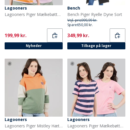
Lagooners
Bench
Lagooners Piger Mælkebøtte To Pak T Shirts Lilac
Bench Piger Ryelle Dyne Sort
Vejl. pris
999,99 kr.
Spare
650,00 kr.
Current
Current
199,99 kr.
349,99 kr.
Nyheder
Tilbage på lager
Lagooners
Lagooners
Lagooners Piger Mistley Hættetrøje Green Bay
Lagooners Piger Mælkebøtte To Pak T Shirts Pink