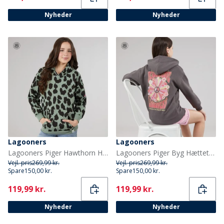
Nyheder
Nyheder
Lagooners
Lagooners
Lagooners Piger Hawthorn Hættetrøje Green Bay
Lagooners Piger Byg Hættetrøje Charcoal
Vejl. pris
269,99 kr.
Vejl. pris
269,99 kr.
Spare
150,00 kr.
Spare
150,00 kr.
Current
Current
119,99 kr.
119,99 kr.
Nyheder
Nyheder