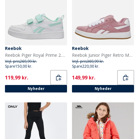
Reebok
Reebok
Reebok Piger Royal Prime 2.0 To Rem Krog Og Løkke Træningssko Hvid/Hvid/Glitch Aqua
Reebok Junior Piger Retro Mega Træningssko Dusty Rose/Hvid/Gum
Vejl. pris
269,99 kr.
Vejl. pris
369,99 kr.
Spare
150,00 kr.
Spare
220,00 kr.
Current
Current
119,99 kr.
149,99 kr.
Nyheder
Nyheder