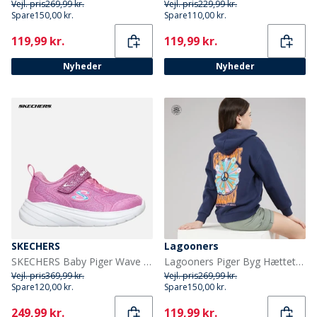
Vejl. pris
269,99 kr.
Vejl. pris
229,99 kr.
Spare
150,00 kr.
Spare
110,00 kr.
Current
Current
119,99 kr.
119,99 kr.
Nyheder
Nyheder
SKECHERS
Lagooners
SKECHERS Baby Piger Wave 92 Sneakers Pink
Lagooners Piger Byg Hættetrøje Navy
Vejl. pris
369,99 kr.
Vejl. pris
269,99 kr.
Spare
120,00 kr.
Spare
150,00 kr.
Current
Current
249,99 kr.
119,99 kr.