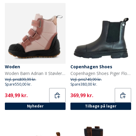
Woden
Copenhagen Shoes
Woden Børn Adrian II Støvler 849 Ballerina
Copenhagen Shoes Piger Flotte Støvler 0001 Sort
Vejl. pris
899,99 kr.
Vejl. pris
749,99 kr.
Spare
550,00 kr.
Spare
380,00 kr.
Current
Current
349,99 kr.
369,99 kr.
Nyheder
Tilbage på lager