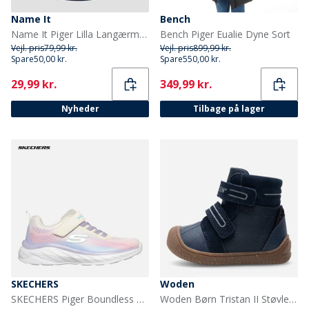
Name It
Bench
Name It Piger Lilla Langærmet Bluse Navy Blazer
Bench Piger Eualie Dyne Sort
Vejl. pris
79,99 kr.
Vejl. pris
899,99 kr.
Spare
50,00 kr.
Spare
550,00 kr.
Current
Current
29,99 kr.
349,99 kr.
Nyheder
Tilbage på lager
SKECHERS
Woden
SKECHERS Piger Boundless Farve Blitz Sneakers Natural
Woden Børn Tristan II Støvler 010 Navy