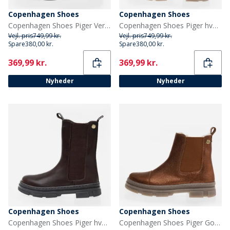
Copenhagen Shoes
Copenhagen Shoes
Copenhagen Shoes Piger Vera Støvler 0241 Cognac
Copenhagen Shoes Piger hverdag Piger støvler 0051 Gold
Vejl. pris
749,99 kr.
Vejl. pris
749,99 kr.
Spare
380,00 kr.
Spare
380,00 kr.
Current
Current
369,99 kr.
369,99 kr.
Nyheder
Nyheder
Copenhagen Shoes
Copenhagen Shoes
Copenhagen Shoes Piger hverdag Piger støvler 847 Dark Brown
Copenhagen Shoes Piger Gode Udseende Piger Lave Støvler 059 Bronze