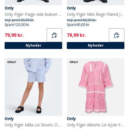
Only
Only
Only Piger Paige vide bukser Sort
Only Piger Mini Regn Flared Jeans Medium Grey Denim
Vejl. pris
199,99 kr.
Vejl. pris
169,99 kr.
Spare
120,00 kr.
Spare
90,00 kr.
Current
Current
79,99 kr.
79,99 kr.
Nyheder
Nyheder
Only
Only
Only Piger Milla Liv Shorts Cloud Dancer
Only Piger Alberte Liv Kjole Fuchsia Pink