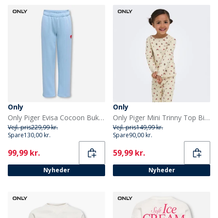
Only
Only
Only Piger Evisa Cocoon Bukser Soft Chambray
Only Piger Mini Trinny Top Birch
Vejl. pris
229,99 kr.
Vejl. pris
149,99 kr.
Spare
130,00 kr.
Spare
90,00 kr.
Current
Current
99,99 kr.
59,99 kr.
Nyheder
Nyheder