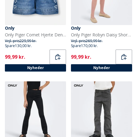
Only
Only
Only Piger Comet Hjerte Denim Shorts Medium Blue Denim
Only Piger Robyn Daisy Shorts Light Blue Denim
Vejl. pris
229,99 kr.
Vejl. pris
269,99 kr.
Spare
130,00 kr.
Spare
170,00 kr.
Current
Current
99,99 kr.
99,99 kr.
Nyheder
Nyheder