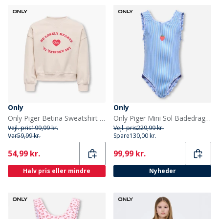
Only
Only
Only Piger Betina Sweatshirt Whitecap Gray
Only Piger Mini Sol Badedragt Ultramarine
Vejl. pris
199,99 kr.
Vejl. pris
229,99 kr.
Var
59,99 kr.
Spare
130,00 kr.
Current
Current
54,99 kr.
99,99 kr.
Halv pris eller mindre
Nyheder