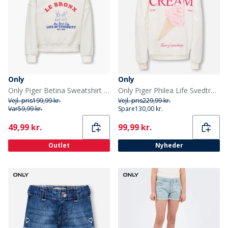
Only
Only
Only Piger Betina Sweatshirt Cloud Dancer
Only Piger Philea Life Svedtrøje Cloud Dancer
Vejl. pris
199,99 kr.
Vejl. pris
229,99 kr.
Var
59,99 kr.
Spare
130,00 kr.
Current
Current
49,99 kr.
99,99 kr.
Outlet
Nyheder