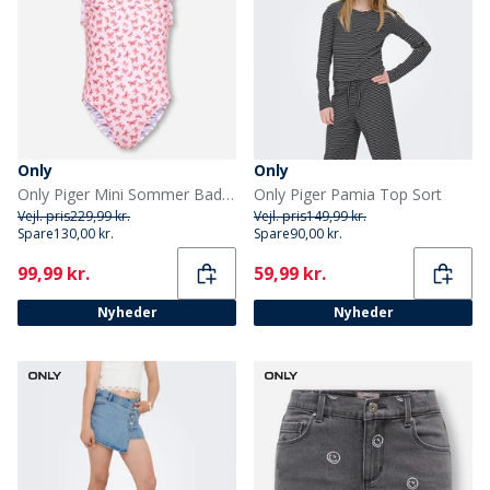
Only
Only
Only Piger Mini Sommer Badedragt Ballet Slipper
Only Piger Pamia Top Sort
Vejl. pris
229,99 kr.
Vejl. pris
149,99 kr.
Spare
130,00 kr.
Spare
90,00 kr.
Current
Current
99,99 kr.
59,99 kr.
Nyheder
Nyheder