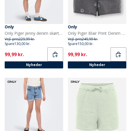
Only
Only
Only Piger Jenny denim skørt Light Blue Denim
Only Piger Blair Print Denim Shorts Light Grey Denim
Vejl. pris
229,99 kr.
Vejl. pris
249,99 kr.
Spare
130,00 kr.
Spare
150,00 kr.
Current
Current
99,99 kr.
99,99 kr.
Nyheder
Nyheder