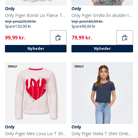
Only
Only
Only Piger Bondi Liv Flæse Top Green Lily
Only Piger Smilla En skulder top Sort
Vejl. pris
229,99 kr.
Vejl. pris
169,99 kr.
Spare
130,00 kr.
Spare
90,00 kr.
Current
Current
99,99 kr.
79,99 kr.
Nyheder
Nyheder
Only
Only
Only Piger Mini Lova Liv T Shirt Barely Pink
Only Piger Nella T Shirt Ombre Blue