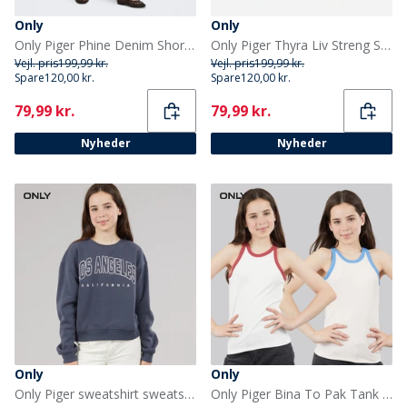
Only
Only
Only Piger Phine Denim Shorts Light Blue Denim
Only Piger Thyra Liv Streng Shorts Aqua Foam
Vejl. pris
199,99 kr.
Vejl. pris
199,99 kr.
Spare
120,00 kr.
Spare
120,00 kr.
Current
Current
79,99 kr.
79,99 kr.
Nyheder
Nyheder
Only
Only
Only Piger sweatshirt sweatshirt Ombre Blue
Only Piger Bina To Pak Tank Toppe Mauve Chalk