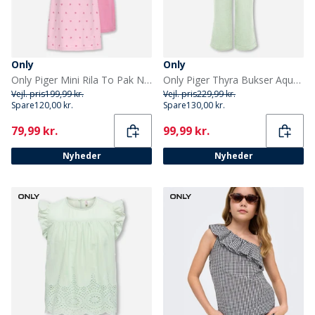
Only
Only
Only Piger Mini Rila To Pak Nattøj Kjole Romance Rose
Only Piger Thyra Bukser Aqua Foam
Vejl. pris
199,99 kr.
Vejl. pris
229,99 kr.
Spare
120,00 kr.
Spare
130,00 kr.
Current
Current
79,99 kr.
99,99 kr.
Nyheder
Nyheder