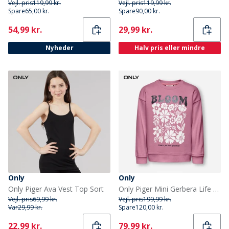
Vejl. pris
119,99 kr.
Vejl. pris
119,99 kr.
Spare
65,00 kr.
Spare
90,00 kr.
Current
Current
54,99 kr.
29,99 kr.
Nyheder
Halv pris eller mindre
Only
Only
Only Piger Ava Vest Top Sort
Only Piger Mini Gerbera Life Sweatshirt Mauve Orchid
Vejl. pris
69,99 kr.
Vejl. pris
199,99 kr.
Var
29,99 kr.
Spare
120,00 kr.
Current
Current
22,99 kr.
79,99 kr.