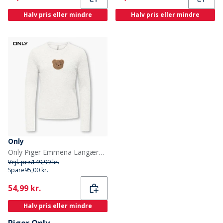
Halv pris eller mindre
Halv pris eller mindre
Only
Only Piger Emmena Langærmet Top Cloud Dancer
Vejl. pris
149,99 kr.
Spare
95,00 kr.
Current
54,99 kr.
Halv pris eller mindre