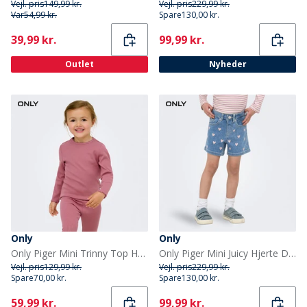
Vejl. pris
149,99 kr.
Vejl. pris
229,99 kr.
Var
54,99 kr.
Spare
130,00 kr.
Current
Current
39,99 kr.
99,99 kr.
Outlet
Nyheder
Only
Only
Only Piger Mini Trinny Top Heather Rose
Only Piger Mini Juicy Hjerte Denim Shorts Light Medium Blue Denim
Vejl. pris
129,99 kr.
Vejl. pris
229,99 kr.
Spare
70,00 kr.
Spare
130,00 kr.
Current
Current
59,99 kr.
99,99 kr.