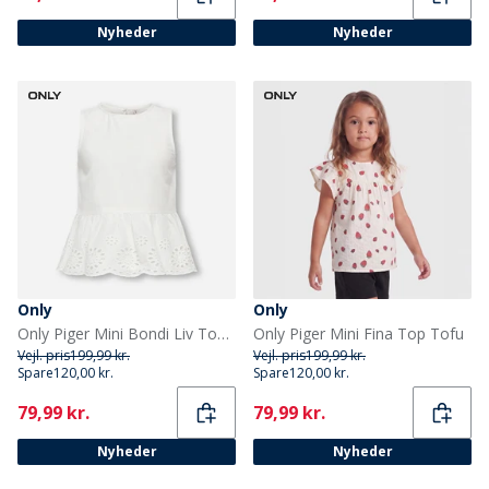
Nyheder
Nyheder
Only
Only
Only Piger Mini Bondi Liv Top Cloud Dancer
Only Piger Mini Fina Top Tofu
Vejl. pris
199,99 kr.
Vejl. pris
199,99 kr.
Spare
120,00 kr.
Spare
120,00 kr.
Current
Current
79,99 kr.
79,99 kr.
Nyheder
Nyheder