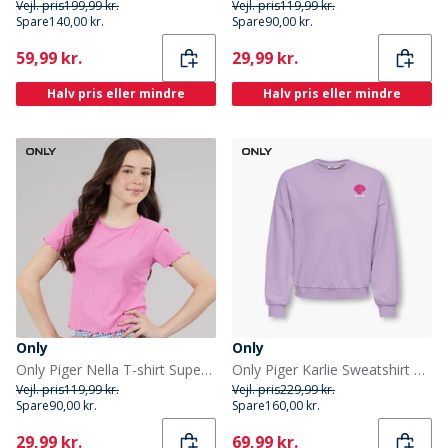
Vejl. pris
199,99 kr.
Vejl. pris
119,99 kr.
Spare
140,00 kr.
Spare
90,00 kr.
Current
Current
59,99 kr.
29,99 kr.
Halv pris eller mindre
Halv pris eller mindre
Only
Only
Only Piger Nella T-shirt Super Pink
Only Piger Karlie Sweatshirt Orchid Bloom
Vejl. pris
119,99 kr.
Vejl. pris
229,99 kr.
Spare
90,00 kr.
Spare
160,00 kr.
Current
Current
29,99 kr.
69,99 kr.