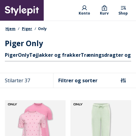
Skip
Primary departments
to
0
Konto
Kurv
Shop
main
content
navigationssti
Hjem
Piger
Only
Piger Only
Hurtige links
Piger
Only
Tøj
Jakker og frakker
Træningsdragter og s
Stilarter 37
Filtrer og sorter