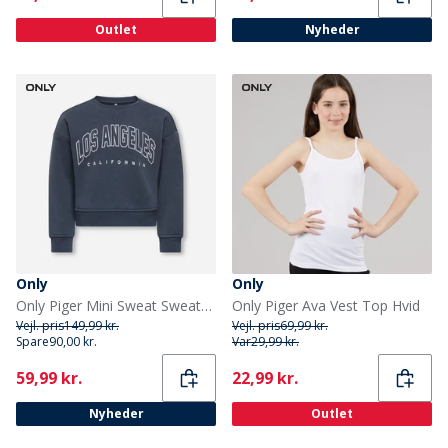
Outlet
Nyheder
Only
Only
Only Piger Mini Sweat Sweatshirt Ombre Blue
Only Piger Ava Vest Top Hvid
Vejl. pris
149,99 kr.
Vejl. pris
69,99 kr.
Spare
90,00 kr.
Var
29,99 kr.
Current
Current
59,99 kr.
22,99 kr.
Nyheder
Outlet