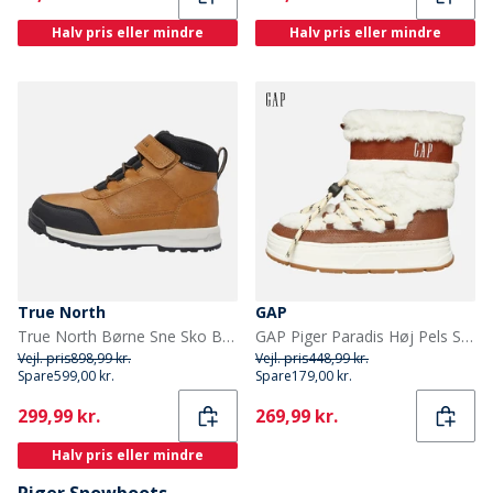
Halv pris eller mindre
Halv pris eller mindre
True North
GAP
True North Børne Sne Sko Brun
GAP Piger Paradis Høj Pels Sne Støvler Sand Khaki
Vejl. pris
898,99 kr.
Vejl. pris
448,99 kr.
Spare
599,00 kr.
Spare
179,00 kr.
Current
Current
299,99 kr.
269,99 kr.
Halv pris eller mindre