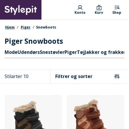
Skip
Primary departments
to
0
Konto
Kurv
Shop
main
content
navigationssti
Hjem
Piger
Snowboots
Piger Snowboots
Hurtige links
Mode
Udendørs
Snestøvler
Piger
Tøj
Jakker og frakker
T
Stilarter 10
Filtrer og sorter