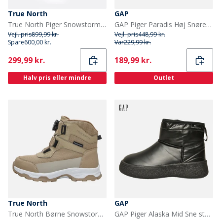
True North
GAP
True North Piger Snowstorm Sko Hindbær
GAP Piger Paradis Høj Snøre Snesko Sort
Vejl. pris
899,99 kr.
Vejl. pris
448,99 kr.
Spare
600,00 kr.
Var
229,99 kr.
Current
Current
299,99 kr.
189,99 kr.
Halv pris eller mindre
Outlet
True North
GAP
True North Børne Snowstorm Sko Sand
GAP Piger Alaska Mid Sne støvler Sort