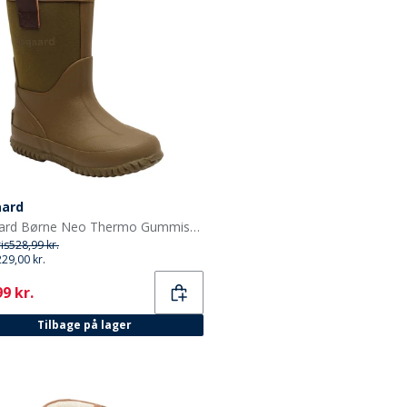
aard
Bisgaard Børne Neo Thermo Gummistøvler Grøn
ris
528,99 kr.
229,00 kr.
ent
9 kr.
Tilbage på lager