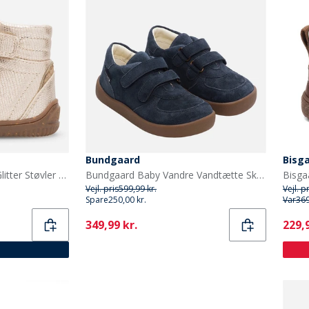
Bundgaard
Bisg
Woden Børne Tristan II Glitter Støvler 045 Gold
Bundgaard Baby Vandre Vandtætte Sko Navy
Vejl. pris
599,99 kr.
Vejl. p
Spare
250,00 kr.
Var
369
Current
Curr
349,99 kr.
229,9