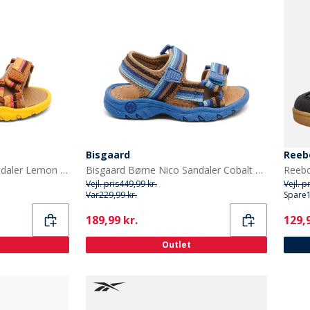
Bisgaard
Reeb
Bisgaard Børne Nico Sandaler Lemon Mix
Bisgaard Børne Nico Sandaler Cobalt Mix
Vejl. pris
449,99 kr.
Vejl. p
Var
229,99 kr.
Spare
Current
Curr
189,99 kr.
129,9
Outlet