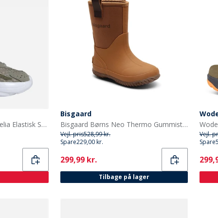
Bisgaard
Wod
adidas Originals Baby Ozelia Elastisk Snørebånd Træningssko Silver Pebble/Focus Olive/Cloud White
Bisgaard Børns Neo Thermo Gummistøvler Kamel
Vejl. pris
528,99 kr.
Vejl. p
Spare
229,00 kr.
Spare
Current
Curr
299,99 kr.
299,9
Tilbage på lager