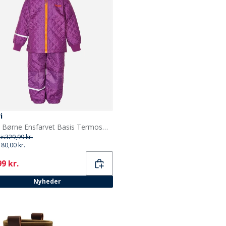
i
Celavi Børne Ensfarvet Basis Termosæt Lilac
ris
329,99 kr.
180,00 kr.
ent
9 kr.
Nyheder