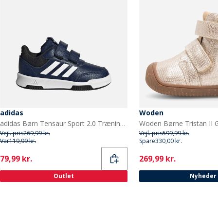
adidas
Woden
adidas Børn Tensaur Sport 2.0 Træningssko Dark Blue/Footwear White/Core Black
Vejl. pris
269,99 kr.
Vejl. pris
599,99 kr.
Var
119,99 kr.
Spare
330,00 kr.
Current
Current
79,99 kr.
269,99 kr.
Outlet
Nyheder