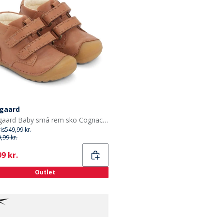
gaard
Bundgaard Baby små rem sko Cognac Ws
ris
549,99 kr.
,99 kr.
ent
9 kr.
Outlet