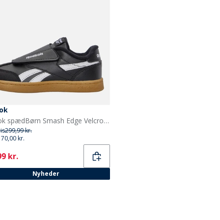
ok
Reebok spædBørn Smash Edge Velcro Træningssko Sort/Hvid/Gum
ris
299,99 kr.
170,00 kr.
ent
9 kr.
Nyheder