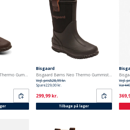
Bisgaard
Bisg
Bisgaard Børnenes Neo Thermo Gummistøvler Blå
Bisgaard Børns Neo Thermo Gummistøvler Sort
Vejl. pris
528,99 kr.
Vejl. p
Spare
229,00 kr.
Var
449
Current
Curr
299,99 kr.
369,9
ager
Tilbage på lager