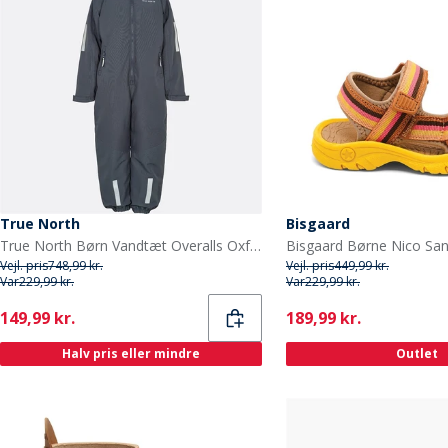
True North
Bisgaard
True North Børn Vandtæt Overalls Oxford Snedragt Nattehimmel
Vejl. pris
748,99 kr.
Vejl. pris
449,99 kr.
Var
229,99 kr.
Var
229,99 kr.
Current
Current
149,99 kr.
189,99 kr.
Halv pris eller mindre
Outlet