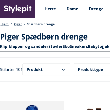
Skip
Primary departments
to
Herre
Dame
Drenge
main
content
navigationssti
Hjem
Piger
Spædbørn drenge
Piger Spædbørn drenge
Hurtige links
Klip-klapper og sandaler
Støvler
Sko
Sneakers
Babytøj
Jak
Stilarter 101
Produkt
Produkttype