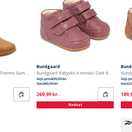
Bundgaard
Bund
Bisgaard Børnenes Neo Thermo Gummistøvler Nud
Bundgaard Babysko II remsko Dark Rose Ws
Vejl. pris
499,99 kr.
Vejl. p
Var
289,99 kr.
Var
229
Current
Curr
269,99 kr.
189,9
Nedsat