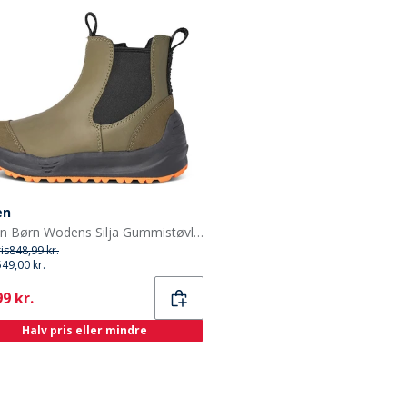
en
Woden Børn Wodens Silja Gummistøvler 295 Dark Olive
ris
848,99 kr.
549,00 kr.
ent
9 kr.
Halv pris eller mindre