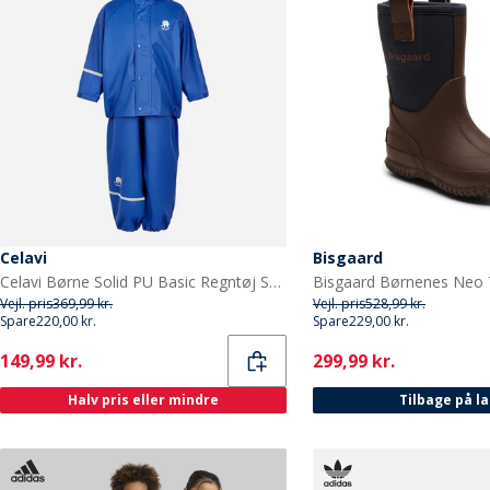
Celavi
Bisgaard
Celavi Børne Solid PU Basic Regntøj Sæt Havblå Oceanblue
Vejl. pris
369,99 kr.
Vejl. pris
528,99 kr.
Spare
220,00 kr.
Spare
229,00 kr.
Current
Current
149,99 kr.
299,99 kr.
Halv pris eller mindre
Tilbage på l