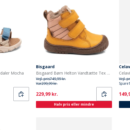
Bisgaard
Celav
ndaler Mocha
Bisgaard Børn Helton Vandtætte Tex Støvler Gul
Vejl. pris
749,99 kr.
Vejl. p
Var
299,99 kr.
Spare
Current
Curr
229,99 kr.
149,9
Halv pris eller mindre