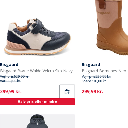
Bisgaard
Bisgaard
Bisgaard Børne Walde Velcro Sko Navy
Vejl. pris
629,99 kr.
Vejl. pris
529,99 kr.
Var
339,99 kr.
Spare
230,00 kr.
Current
Current
299,99 kr.
299,99 kr.
Halv pris eller mindre