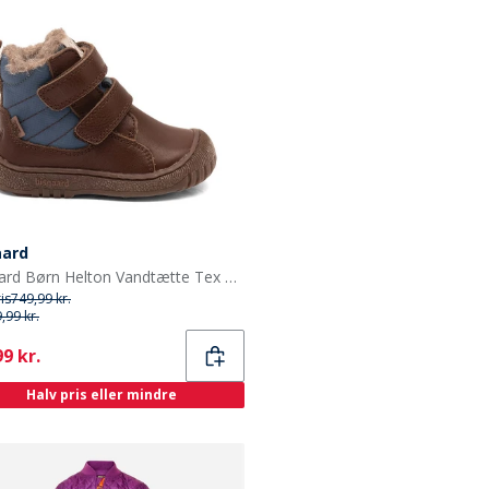
aard
Bisgaard Børn Helton Vandtætte Tex Støvler Dark Brown
ris
749,99 kr.
,99 kr.
ent
9 kr.
Halv pris eller mindre