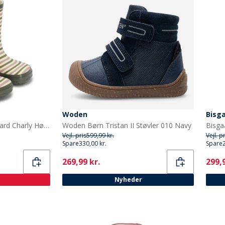
Woden
Bisg
Bundgaard Børne Bungaard Charly Høj Gummistøvler Peony Stripe
Woden Børn Tristan II Støvler 010 Navy
Vejl. pris
599,99 kr.
Vejl. p
Spare
330,00 kr.
Spare
Current
Curr
269,99 kr.
299,9
Nyheder