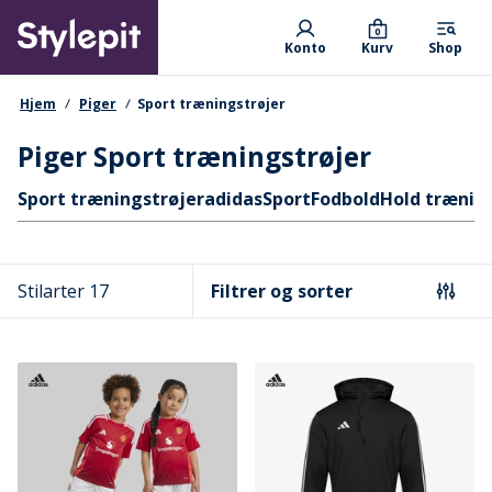
Skip
Primary departments
to
0
Konto
Kurv
Shop
main
content
navigationssti
Hjem
Piger
Sport træningstrøjer
Piger Sport træningstrøjer
Hurtige links
Sport træningstrøjer
adidas
Sport
Fodbold
Hold trænin
Stilarter 17
Filtrer og sorter