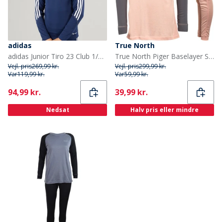
adidas
True North
adidas Junior Tiro 23 Club 1/4 Zip Træningstop Team Blue/Hvid
True North Piger Baselayer Sæt Pink Comb
Vejl. pris
269,99 kr.
Vejl. pris
299,99 kr.
Var
119,99 kr.
Var
59,99 kr.
Current
Current
94,99 kr.
39,99 kr.
Nedsat
Halv pris eller mindre