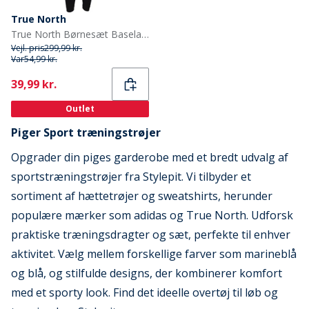
True North
True North Børnesæt Baselayer Sort Comb
Vejl. pris
299,99 kr.
Var
54,99 kr.
Current
39,99 kr.
Outlet
Piger Sport træningstrøjer
Opgrader din piges garderobe med et bredt udvalg af
sportstræningstrøjer fra Stylepit. Vi tilbyder et
sortiment af hættetrøjer og sweatshirts, herunder
populære mærker som adidas og True North. Udforsk
praktiske træningsdragter og sæt, perfekte til enhver
aktivitet. Vælg mellem forskellige farver som marineblå
og blå, og stilfulde designs, der kombinerer komfort
med et sporty look. Find det ideelle overtøj til løb og