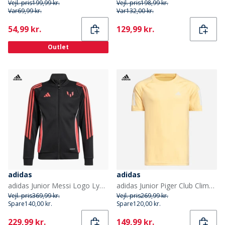
Vejl. pris
199,99 kr.
Vejl. pris
198,99 kr.
Var
69,99 kr.
Var
132,00 kr.
Current
Current
54,99 kr.
129,99 kr.
Outlet
adidas
adidas
adidas Junior Messi Logo Lynlås Træningsjakke Sort
adidas Junior Piger Club Climacool T-shirt Ice Tangerine
Vejl. pris
369,99 kr.
Vejl. pris
269,99 kr.
Spare
140,00 kr.
Spare
120,00 kr.
Current
Current
229,99 kr.
149,99 kr.