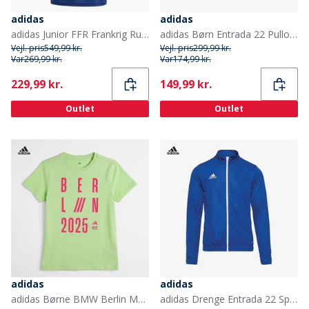
adidas
adidas
adidas Junior FFR Frankrig Rugby 24/25 Hjemme Trøje Dark Blue
adidas Børn Entrada 22 Pullover Hættetrøje Sort
Vejl. pris
549,99 kr.
Vejl. pris
299,99 kr.
Var
269,99 kr.
Var
174,99 kr.
Current
Current
229,99 kr.
149,99 kr.
Outlet
Outlet
adidas
adidas
adidas Børne BMW Berlin Marathon 2025 Grafik Løbe T-shirt Signal Green
adidas Drenge Entrada 22 Sportjakker Kongeblå