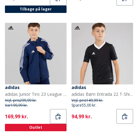
Tilbage på lager
adidas
adidas
adidas Junior Tiro 23 League Vindjakke Team Navy Blue
adidas Børn Entrada 22 T-Shirt Sort
Vejl. pris
299,99 kr.
Vejl. pris
149,99 kr.
Var
199,99 kr.
Spare
55,00 kr.
Current
Current
169,99 kr.
94,99 kr.
Outlet