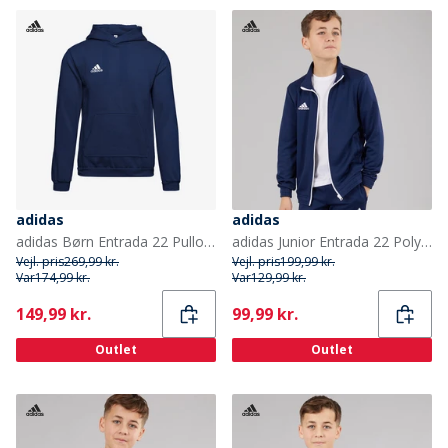
adidas
adidas
adidas Børn Entrada 22 Pullover Hoodie Team Navy Blue
adidas Junior Entrada 22 Poly Træningsjakke Team Navy Blue
Vejl. pris
269,99 kr.
Vejl. pris
199,99 kr.
Var
174,99 kr.
Var
129,99 kr.
Current
Current
149,99 kr.
99,99 kr.
Outlet
Outlet