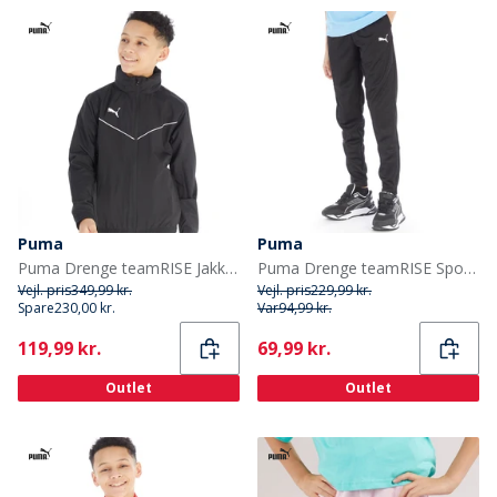
Puma
Puma
Puma Drenge teamRISE Jakker Sort
Puma Drenge teamRISE Sport træningsbukser Sort
Vejl. pris
349,99 kr.
Vejl. pris
229,99 kr.
Spare
230,00 kr.
Var
94,99 kr.
Current
Current
119,99 kr.
69,99 kr.
Outlet
Outlet