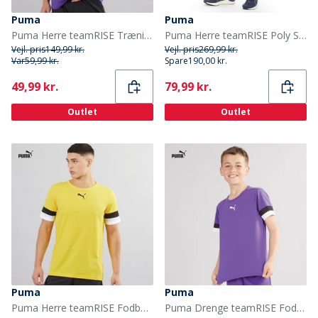
Puma
Puma
Puma Herre teamRISE Trænings T-shirt Prism Violet/Puma Sort/Puma Hvid
Puma Herre teamRISE Poly Sport træningsbukser Blå
Vejl. pris
149,99 kr.
Vejl. pris
269,99 kr.
Var
59,99 kr.
Spare
190,00 kr.
Current
Current
49,99 kr.
79,99 kr.
Outlet
Outlet
Puma
Puma
Puma Herre teamRISE Fodboldtrøjer Gul
Puma Drenge teamRISE Fodboldtrøjer lilla