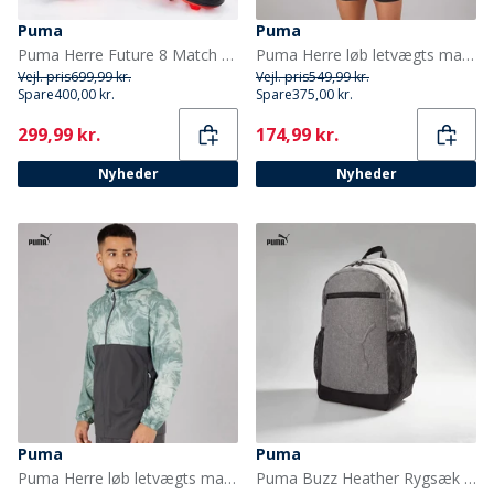
Puma
Puma
Puma Herre Future 8 Match FG/AG Fast/Kunstgræs Fodboldstøvler Puma Black
Puma Herre løb letvægts marmor løbe jakke Sort/Gul
Vejl. pris
699,99 kr.
Vejl. pris
549,99 kr.
Spare
400,00 kr.
Spare
375,00 kr.
Current
Current
299,99 kr.
174,99 kr.
Nyheder
Nyheder
Puma
Puma
Puma Herre løb letvægts marmor løbe jakke Grå/Blå
Puma Buzz Heather Rygsæk Medium Grey Heather