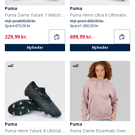
Puma
Puma
Puma Dame Future 7 Match Brilliance FG/AG Faste/Kunstgræs Fodboldstøvler Puma White
Puma Herre Ultra 6 Ultimativ Brillians FG Fast Bund Fodboldstøvler Puma White
Vejl. pris
699,99 kr.
Vejl. pris
1.699,99 kr.
Spare
470,00 kr.
Spare
1.000,00 kr.
Current
Current
229,99 kr.
699,99 kr.
Nyheder
Nyheder
Puma
Puma
Puma Herre Future 8 Ultimate Low FG Fast Ground Fodboldstøvler Puma Black
Puma Dame Essentials Oversized Hættetrøje Plum Haze