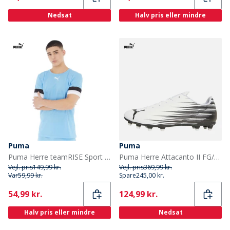
Nedsat
Halv pris eller mindre
Puma
Puma
Puma Herre teamRISE Sport træningstrøjer Blå
Puma Herre Attacanto II FG/AG Fast / Kunstgræs Fodboldstøvler Puma Hvid / Puma Sort
Vejl. pris
149,99 kr.
Vejl. pris
369,99 kr.
Var
59,99 kr.
Spare
245,00 kr.
Current
Current
54,99 kr.
124,99 kr.
Halv pris eller mindre
Nedsat