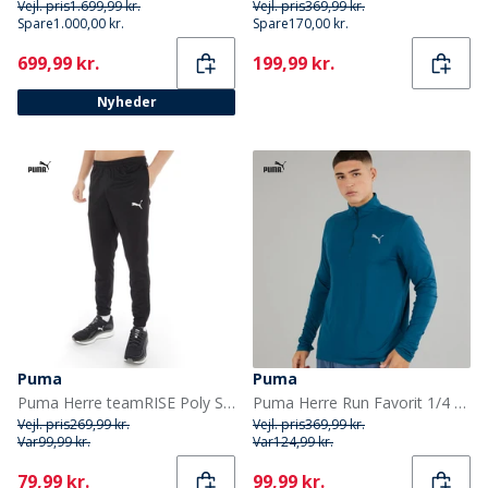
Vejl. pris
1.699,99 kr.
Vejl. pris
369,99 kr.
Spare
1.000,00 kr.
Spare
170,00 kr.
Current
Current
699,99 kr.
199,99 kr.
Nyheder
Puma
Puma
Puma Herre teamRISE Poly Sport træningsbukser Sort
Puma Herre Run Favorit 1/4 Zip Løbe T-shirt Ocean Tropic
Vejl. pris
269,99 kr.
Vejl. pris
369,99 kr.
Var
99,99 kr.
Var
124,99 kr.
Current
Current
79,99 kr.
99,99 kr.