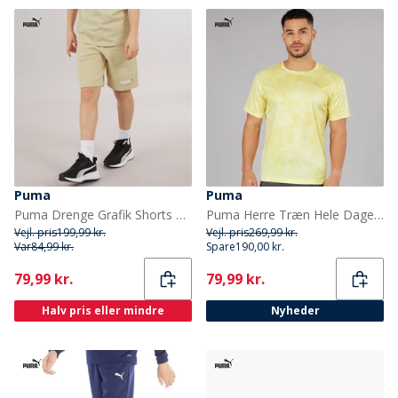
Puma
Puma
Puma Drenge Grafik Shorts Putty
Puma Herre Træn Hele Dagen Marmor Print Trænings Top Gold Moon
Vejl. pris
199,99 kr.
Vejl. pris
269,99 kr.
Var
84,99 kr.
Spare
190,00 kr.
Current
Current
79,99 kr.
79,99 kr.
Halv pris eller mindre
Nyheder