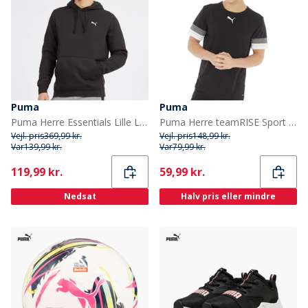
Puma
Puma
Puma Herre Essentials Lille Logo Hoodie Puma Sort
Puma Herre teamRISE Sport træningstrøjer Sort
Vejl. pris
369,99 kr.
Vejl. pris
148,99 kr.
Var
139,99 kr.
Var
79,99 kr.
Current
Current
119,99 kr.
59,99 kr.
Nedsat
Halv pris eller mindre