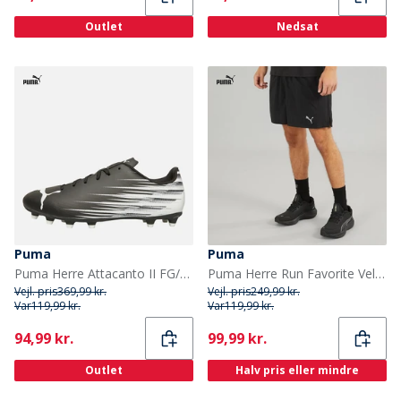
Outlet
Nedsat
Puma
Puma
Puma Herre Attacanto II FG/AG Faste / Kunstige Underlag Fodboldstøvler Puma Sort / Puma Hvid
Puma Herre Run Favorite Velocity 5 Tommer Løbeshorts Puma Sort
Vejl. pris
369,99 kr.
Vejl. pris
249,99 kr.
Var
119,99 kr.
Var
119,99 kr.
Current
Current
94,99 kr.
99,99 kr.
Outlet
Halv pris eller mindre