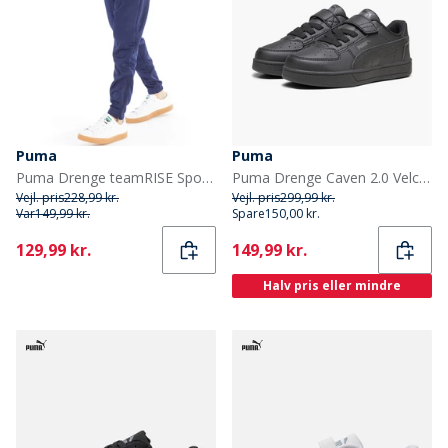
Puma
Puma
Puma Drenge teamRISE Sport træningsbukser Blå
Puma Drenge Caven 2.0 Velcro Træningssko Sort/Dark Grey
Vejl. pris
228,99 kr.
Vejl. pris
299,99 kr.
Var
149,99 kr.
Spare
150,00 kr.
Current
Current
129,99 kr.
149,99 kr.
Halv pris eller mindre