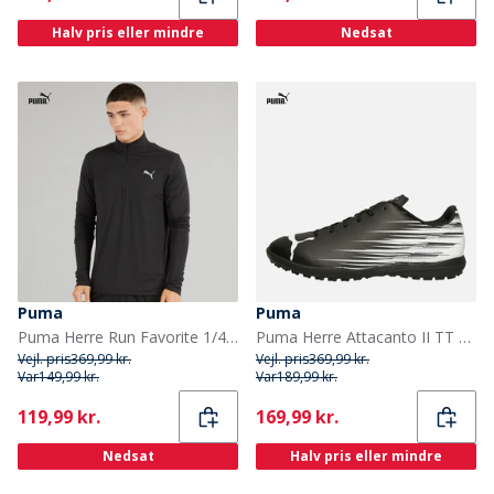
Halv pris eller mindre
Nedsat
Puma
Puma
Puma Herre Run Favorite 1/4 Zip Løbe Tøj Puma Sort
Puma Herre Attacanto II TT Astro Fodboldstøvler Puma Sort/Puma Hvid
Vejl. pris
369,99 kr.
Vejl. pris
369,99 kr.
Var
149,99 kr.
Var
189,99 kr.
Current
Current
119,99 kr.
169,99 kr.
Nedsat
Halv pris eller mindre