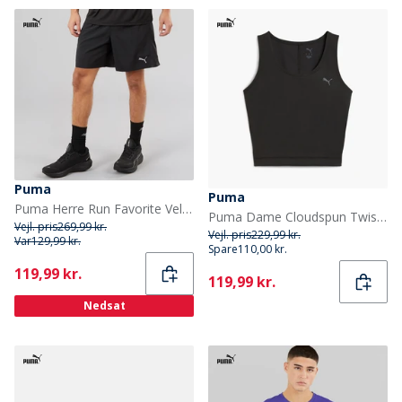
Puma
Puma
Puma Herre Run Favorite Velocity 7 Tommer Løbeshorts Puma Black
Puma Dame Cloudspun Twist Træning Tank Top Puma Black
Vejl. pris
269,99 kr.
Vejl. pris
229,99 kr.
Var
129,99 kr.
Spare
110,00 kr.
Current
119,99 kr.
Current
119,99 kr.
Nedsat