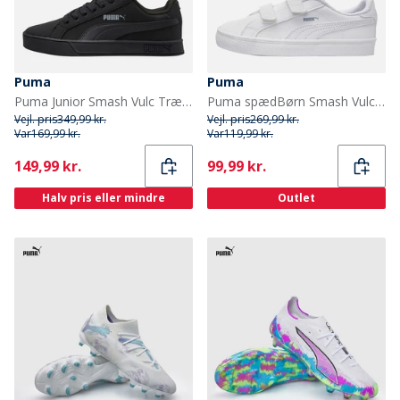
Puma
Puma
Puma Junior Smash Vulc Træningssko Sort/Grå
Puma spædBørn Smash Vulc Træningssko Hvid/Quarry
Vejl. pris
349,99 kr.
Vejl. pris
269,99 kr.
Var
169,99 kr.
Var
119,99 kr.
Current
Current
149,99 kr.
99,99 kr.
Halv pris eller mindre
Outlet