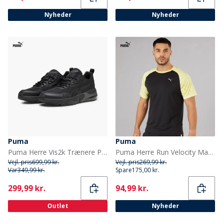
Nyheder
Nyheder
Puma
Puma
Puma Herre Vis2k Trænere Puma Black
Puma Herre Run Velocity Marmor Løbe Top Sort/Gul
Vejl. pris
699,99 kr.
Vejl. pris
269,99 kr.
Var
349,99 kr.
Spare
175,00 kr.
Current
Current
299,99 kr.
94,99 kr.
Outlet
Nyheder