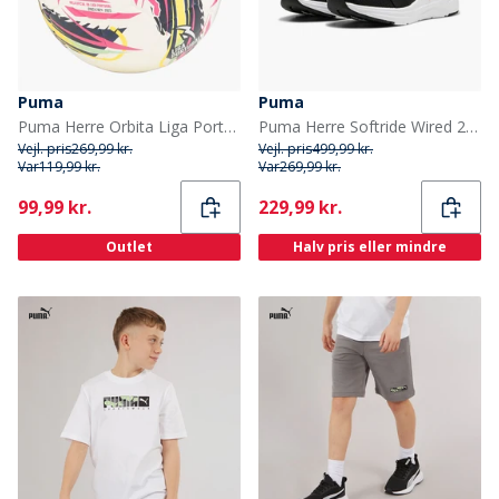
Puma
Puma
Puma Herre Orbita Liga Portugal Hybrid Trænings Fodbold Puma White
Puma Herre Softride Wired 2 Træningssko Sort/Pink/Hvid
Vejl. pris
269,99 kr.
Vejl. pris
499,99 kr.
Var
119,99 kr.
Var
269,99 kr.
Current
Current
99,99 kr.
229,99 kr.
Outlet
Halv pris eller mindre