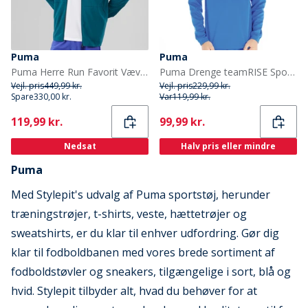
Puma
Puma
Puma Herre Run Favorit Vævet Løbejakke Ocean Tropic
Puma Drenge teamRISE Sport træningstrøjer Blå
Vejl. pris
449,99 kr.
Vejl. pris
229,99 kr.
Spare
330,00 kr.
Var
119,99 kr.
Current
Current
119,99 kr.
99,99 kr.
Nedsat
Halv pris eller mindre
Puma
Med Stylepit's udvalg af Puma sportstøj, herunder
træningstrøjer, t-shirts, veste, hættetrøjer og
sweatshirts, er du klar til enhver udfordring. Gør dig
klar til fodboldbanen med vores brede sortiment af
fodboldstøvler og sneakers, tilgængelige i sort, blå og
hvid. Stylepit tilbyder alt, hvad du behøver for at