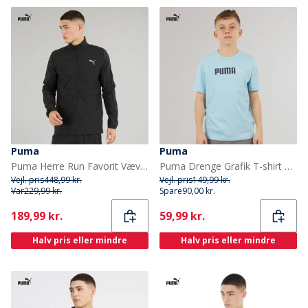
Puma
Puma
Puma Herre Run Favorit Vævet Løbejakke Puma Sort
Puma Drenge Grafik T-shirt Aqua
Vejl. pris
448,99 kr.
Vejl. pris
149,99 kr.
Var
229,99 kr.
Spare
90,00 kr.
Current
Current
189,99 kr.
59,99 kr.
Halv pris eller mindre
Halv pris eller mindre