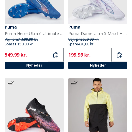
Puma
Puma
Puma Herre Ultra 6 Ultimate FG Fast Græs Fodboldstøvler Ultra Blue/Hvid/Glowing Red
Puma Dame Ultra 5 Match+ Brilliance FG/AG Fodboldstøvler til fast/kunstgræs Puma White
Vejl. pris
1.699,99 kr.
Vejl. pris
629,99 kr.
Spare
1.150,00 kr.
Spare
430,00 kr.
Current
Current
549,99 kr.
199,99 kr.
Nyheder
Nyheder