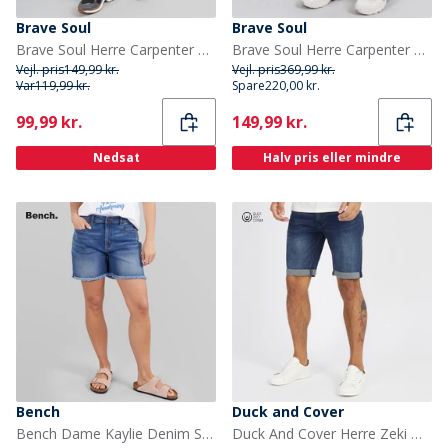
Brave Soul
Brave Soul
Brave Soul Herre Carpenter Shorts med Løst Fit Grå
Brave Soul Herre Carpenter Shorts med Løst Fit Light Blue
Vejl. pris
149,99 kr.
Vejl. pris
369,99 kr.
Var
119,99 kr.
Spare
220,00 kr.
Current
Current
99,99 kr.
149,99 kr.
Nedsat
Halv pris eller mindre
Bench
Duck and Cover
Bench Dame Kaylie Denim Shorts Mellem Blå
Duck And Cover Herre Zeki Denim Shorts Mørk Vask