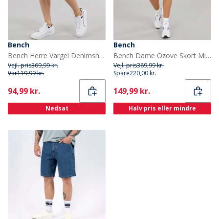
Bench
Bench
Bench Herre Vargel Denimshorts Blå
Bench Dame Ozove Skort Mid Blue
Vejl. pris
369,99 kr.
Vejl. pris
369,99 kr.
Var
119,99 kr.
Spare
220,00 kr.
Current
Current
94,99 kr.
149,99 kr.
Nedsat
Halv pris eller mindre