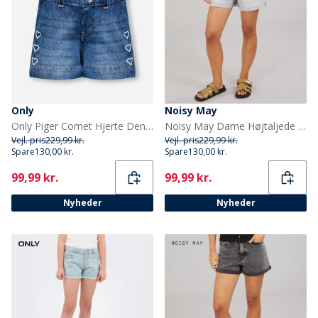
Only
Noisy May
Only Piger Comet Hjerte Denim Shorts Medium Blue Denim
Noisy May Dame Højtaljede Denim Shorts Light Grey Denim
Vejl. pris
229,99 kr.
Vejl. pris
229,99 kr.
Spare
130,00 kr.
Spare
130,00 kr.
Current
Current
99,99 kr.
99,99 kr.
Nyheder
Nyheder