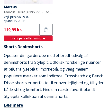
Marcus
Marcus Herre Justin 2239 Denim Shorts Med. Blue Wash
Vejl. pris
298,99 kr.
Spare
179,00 kr.
Current
119,99 kr.
Halv pris eller mindre
Shorts Denimshorts
Opdater din garderobe med et bredt udvalg af
denimshorts fra Stylepit. Udforsk forskellige nuancer
af blå, fra lyseblå til mørkeblå, og vælg mellem
populære mærker som Indicode, Crosshatch og Bench.
Disse shorts er perfekte til enhver lejlighed og tilbyder
både stil og komfort. Find din næste favorit blandt
Stylepits kollektion af denimshorts.
Læs mere