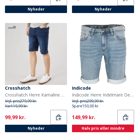
Nyheder
Nyheder
Crosshatch
Indicode
Crosshatch Herre Kamaline Denim Shorts Dark Wash
Indicode Herre Indelmare Denimshorts Blå
Vejl. pris
279,99 kr.
Vejl. pris
299,99 kr.
Var
119,99 kr.
Spare
150,00 kr.
Current
Current
99,99 kr.
149,99 kr.
Nyheder
Halv pris eller mindre