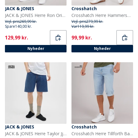
JACK & JONES
Crosshatch
JACK & JONES Herre Ron Original Shorts SQ 293 Black Denim
Crosshatch Herre Hammersmith Denim Shorts Light Wash
Vejl. pris
269,99 kr.
Vejl. pris
279,99 kr.
Spare
140,00 kr.
Var
119,99 kr.
Current
Current
129,99 kr.
99,99 kr.
Nyheder
Nyheder
JACK & JONES
Crosshatch
JACK & JONES Herre Taylor Jjcraft AKM 635 Shorts Blue Denim
Crosshatch Herre Tillforth Baggy Denim Shorts Lys Vask