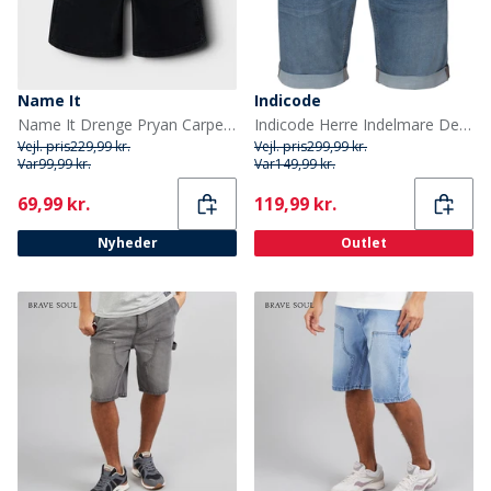
Name It
Indicode
Name It Drenge Pryan Carpenter Denim Shorts Black Denim
Indicode Herre Indelmare Denimshorts Blå
Vejl. pris
229,99 kr.
Vejl. pris
299,99 kr.
Var
99,99 kr.
Var
149,99 kr.
Current
Current
69,99 kr.
119,99 kr.
Nyheder
Outlet