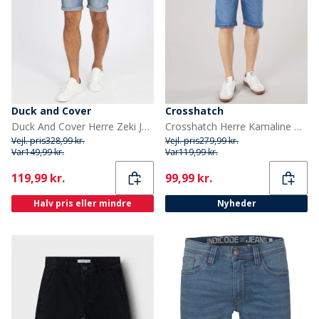
Duck and Cover
Crosshatch
Duck And Cover Herre Zeki Jeans Shorts Stone Wash
Crosshatch Herre Kamaline Denim Shorts Mid Wash
Vejl. pris
328,99 kr.
Vejl. pris
279,99 kr.
Var
149,99 kr.
Var
119,99 kr.
Current
Current
119,99 kr.
99,99 kr.
Halv pris eller mindre
Nyheder