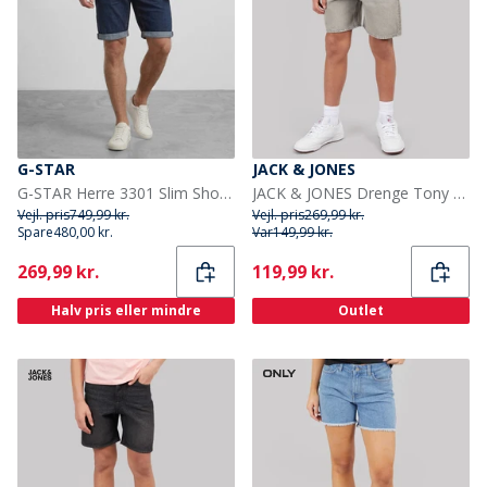
G-STAR
JACK & JONES
G-STAR Herre 3301 Slim Shorts Blå
JACK & JONES Drenge Tony AKM 310 Shorts Grey Denim
Vejl. pris
749,99 kr.
Vejl. pris
269,99 kr.
Spare
480,00 kr.
Var
149,99 kr.
Current
Current
269,99 kr.
119,99 kr.
Halv pris eller mindre
Outlet