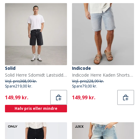
Solid
Indicode
Solid Herre Sdomidt Løstsiddende Denim Shorts Grey Denim
Indicode Herre Kaden Shorts Foam Blue
Vejl. pris
368,99 kr.
Vejl. pris
228,99 kr.
Spare
219,00 kr.
Spare
79,00 kr.
Current
Current
149,99 kr.
149,99 kr.
Halv pris eller mindre