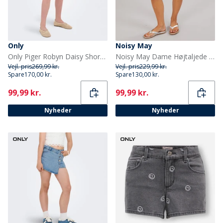
Only
Noisy May
Only Piger Robyn Daisy Shorts Light Blue Denim
Noisy May Dame Højtaljede Denim Shorts Dark Grey Denim
Vejl. pris
269,99 kr.
Vejl. pris
229,99 kr.
Spare
170,00 kr.
Spare
130,00 kr.
Current
Current
99,99 kr.
99,99 kr.
Nyheder
Nyheder