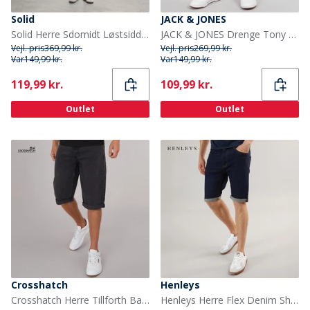
Solid
JACK & JONES
Solid Herre Sdomidt Løstsiddende Denim Shorts Light Blue Denim
JACK & JONES Drenge Tony Akm 310 Shorts Blue Denim
Vejl. pris
369,99 kr.
Vejl. pris
269,99 kr.
Var
149,99 kr.
Var
149,99 kr.
Current
Current
119,99 kr.
109,99 kr.
Outlet
Outlet
Crosshatch
Henleys
Crosshatch Herre Tillforth Baggy Denim Shorts Sort Vask
Henleys Herre Flex Denim Shorts Rå