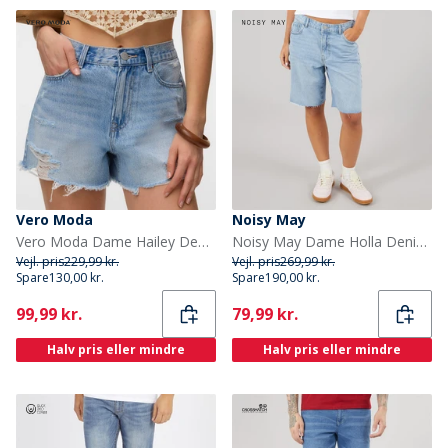
Vero Moda
Noisy May
Vero Moda Dame Hailey Denim Shorts Light Blue Denim
Noisy May Dame Holla Denim Shorts Light Blue Denim
Vejl. pris
229,99 kr.
Vejl. pris
269,99 kr.
Spare
130,00 kr.
Spare
190,00 kr.
Current
Current
99,99 kr.
79,99 kr.
Halv pris eller mindre
Halv pris eller mindre