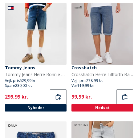
Tommy Jeans
Crosshatch
Tommy Jeans Herre Ronnie Faded Slim Denim Shorts Denim Dark
Crosshatch Herre Tillforth Baggy Denim Shorts Stonewash
Vejl. pris
529,99 kr.
Vejl. pris
278,99 kr.
Spare
230,00 kr.
Var
119,99 kr.
Current
Current
299,99 kr.
99,99 kr.
Nyheder
Nedsat