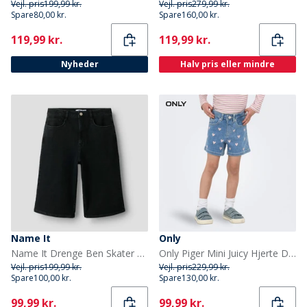
Vejl. pris
199,99 kr.
Vejl. pris
279,99 kr.
Spare
80,00 kr.
Spare
160,00 kr.
Current
Current
119,99 kr.
119,99 kr.
Nyheder
Halv pris eller mindre
Name It
Only
Name It Drenge Ben Skater Denim Jorts Black Denim
Only Piger Mini Juicy Hjerte Denim Shorts Light Medium Blue Denim
Vejl. pris
199,99 kr.
Vejl. pris
229,99 kr.
Spare
100,00 kr.
Spare
130,00 kr.
Current
Current
99,99 kr.
99,99 kr.