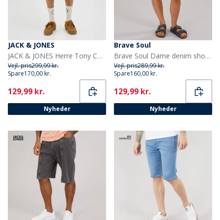
JACK & JONES
Brave Soul
JACK & JONES Herre Tony Carpenter Shorts Fields Of Rye
Brave Soul Dame denim shorts Indigo
Vejl. pris
299,99 kr.
Vejl. pris
289,99 kr.
Spare
170,00 kr.
Spare
160,00 kr.
Current
Current
129,99 kr.
129,99 kr.
Nyheder
Nyheder