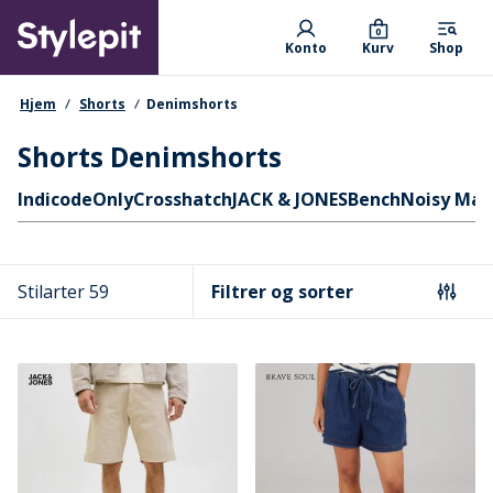
Skip
Primary departments
to
0
Konto
Kurv
Shop
main
content
navigationssti
Hjem
Shorts
Denimshorts
Shorts Denimshorts
Hurtige links
Indicode
Only
Crosshatch
JACK & JONES
Bench
Noisy May
Stilarter 59
Filtrer og sorter