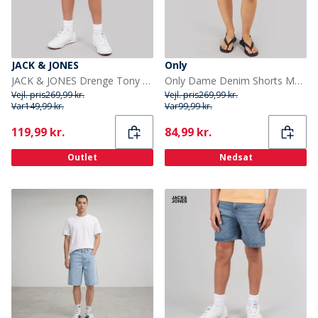
JACK & JONES
Only
JACK & JONES Drenge Tony AKM 310 Shorts Black Denim
Only Dame Denim Shorts Medium Blå Denim
Vejl. pris
269,99 kr.
Vejl. pris
269,99 kr.
Var
149,99 kr.
Var
99,99 kr.
Current
Current
119,99 kr.
84,99 kr.
Outlet
Nedsat