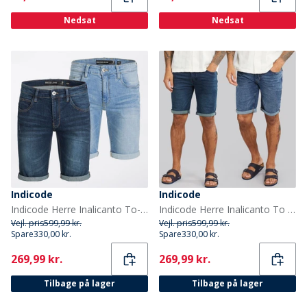
Nedsat
Nedsat
Indicode
Indicode
Indicode Herre Inalicanto To-pak Shorts Denim
Indicode Herre Inalicanto To Pak Denim Shorts Medium Indigo/Iconic Blue Medium Indigo+Iconic Blue
Vejl. pris
599,99 kr.
Vejl. pris
599,99 kr.
Spare
330,00 kr.
Spare
330,00 kr.
Current
Current
269,99 kr.
269,99 kr.
Tilbage på lager
Tilbage på lager