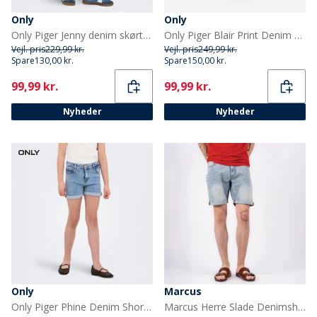
Only
Only
Only Piger Jenny denim skørt Light Blue Denim
Only Piger Blair Print Denim Shorts Light Grey Denim
Vejl. pris
229,99 kr.
Vejl. pris
249,99 kr.
Spare
130,00 kr.
Spare
150,00 kr.
Current
Current
99,99 kr.
99,99 kr.
Nyheder
Nyheder
Only
Marcus
Only Piger Phine Denim Shorts Light Blue Denim
Marcus Herre Slade Denimshorts Blå