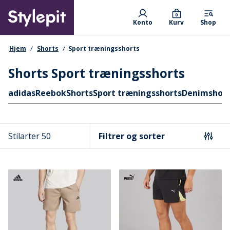
Skip
Primary departments
to
0
Konto
Kurv
Shop
main
content
navigationssti
Hjem
Shorts
Sport træningsshorts
Shorts Sport træningsshorts
Hurtige links
adidas
Reebok
Shorts
Sport træningsshorts
Denimshort
Stilarter 50
Filtrer og sorter