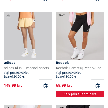
adidas
Reebok
adidas Klub Climacool shorts til damer Ice Tangerine
Reebok Dametøj Reebok Identity Lille Logo Tætsiddende Shorts Sort
Vejl. pris
269,99 kr.
Vejl. pris
199,99 kr.
Spare
120,00 kr.
Spare
130,00 kr.
Current
Current
149,99 kr.
69,99 kr.
Halv pris eller mindre