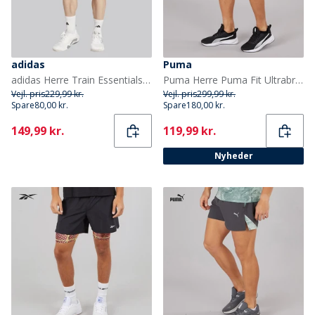
adidas
Puma
adidas Herre Train Essentials Vævede Træningsshorts Chalky Brown/Sort
Puma Herre Puma Fit Ultrabreathe Stretch 5 Tommer Marmor Træningsshorts Sort/Gul
Vejl. pris
229,99 kr.
Vejl. pris
299,99 kr.
Spare
80,00 kr.
Spare
180,00 kr.
Current
Current
149,99 kr.
119,99 kr.
Nyheder