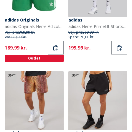
adidas Originals
adidas
adidas Originals Herre Adicolour Classics Sprinter Shorts Grøn
adidas Herre Primelift Shorts Charcoal
Vejl. pris
369,99 kr.
Vejl. pris
369,99 kr.
Var
229,99 kr.
Spare
170,00 kr.
Current
Current
189,99 kr.
199,99 kr.
Outlet