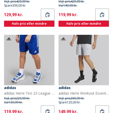
Vejl. pris
429,99 kr.
Vejl. pris
429,99 kr.
Spare
300,00 kr.
Var
149,99 kr.
Current
Current
129,99 kr.
119,99 kr.
Halv pris eller mindre
Halv pris eller mindre
adidas
adidas
adidas Herre Tiro 23 League Shorts Team Royal Blue/Hvid
adidas Herre Workout Essentials Base Melange Vævede Shorts Halo Silver Mel
Vejl. pris
229,99 kr.
Vejl. pris
269,99 kr.
Var
139,99 kr.
Spare
120,00 kr.
Current
Current
119,99 kr.
149,99 kr.