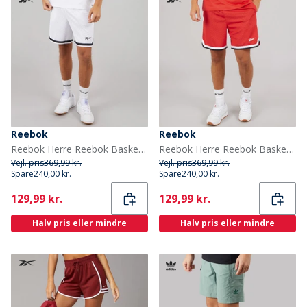
Reebok
Reebok
Reebok Herre Reebok Basketball 7 tommer Overgang Shorts Hvid
Reebok Herre Reebok Basketball 7 Tommer Overgangs Shorts Energy Red/Hvid
Vejl. pris
369,99 kr.
Vejl. pris
369,99 kr.
Spare
240,00 kr.
Spare
240,00 kr.
Current
Current
129,99 kr.
129,99 kr.
Halv pris eller mindre
Halv pris eller mindre