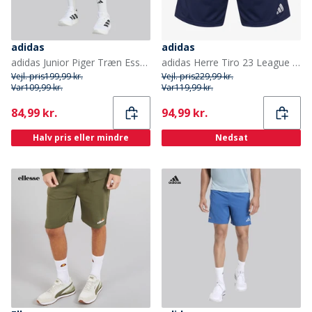
adidas
adidas
adidas Junior Piger Træn Essentielle 3-Striber Shorts Wonder Sage/Hvid
adidas Herre Tiro 23 League Shorts Team Navy Blue/Hvid
Vejl. pris
199,99 kr.
Vejl. pris
229,99 kr.
Var
109,99 kr.
Var
119,99 kr.
Current
Current
84,99 kr.
94,99 kr.
Halv pris eller mindre
Nedsat