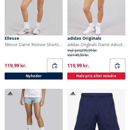
Ellesse
adidas Originals
Ellesse Dame Rennee Shorts Grøn
adidas Originals Dame Adicolor Firebird Shorts Better Scarlet/Hvid
Vejl. pris
299,99 kr.
Var
149,99 kr.
Current
Current
119,99 kr.
119,99 kr.
Nyheder
Halv pris eller mindre