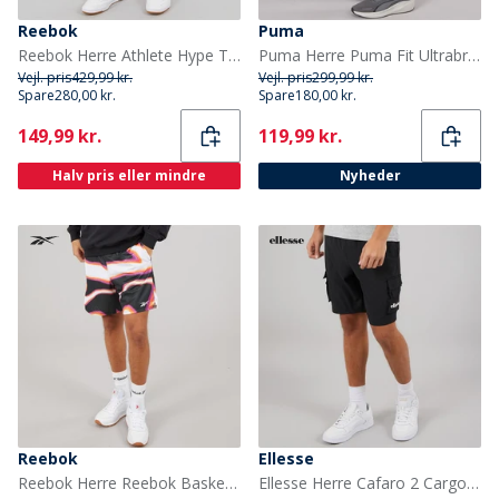
Reebok
Puma
Reebok Herre Athlete Hype To I Ét Shorts Sort/Electric Yellow
Puma Herre Puma Fit Ultrabreathe Stretch 5 Tommer Marmor Træningsshorts Grå/Blå
Vejl. pris
429,99 kr.
Vejl. pris
299,99 kr.
Spare
280,00 kr.
Spare
180,00 kr.
Current
Current
149,99 kr.
119,99 kr.
Halv pris eller mindre
Nyheder
Reebok
Ellesse
Reebok Herre Reebok Basketball Grafik 7 Tommer Overgang Shorts Heat Wave
Ellesse Herre Cafaro 2 Cargo Shorts Sort