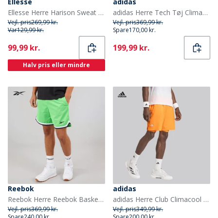
Ellesse
adidas
Ellesse Herre Harison Sweat Shorts Khaki
adidas Herre Tech Tøj Climacool Træningsshorts Dusky Petrol/Semi Ice Tangerine/Reflective Silver
Vejl. pris
269,99 kr.
Vejl. pris
369,99 kr.
Var
129,99 kr.
Spare
170,00 kr.
Current
Current
99,99 kr.
199,99 kr.
Halv pris eller mindre
Reebok
adidas
Reebok Herre Reebok Basketball 7 Tommer Overgang Shorts Solar Lime
adidas Herre Club Climacool 2-i-1 Shorts Lucid Tangerine
Vejl. pris
369,99 kr.
Vejl. pris
349,99 kr.
Spare
240,00 kr.
Spare
200,00 kr.