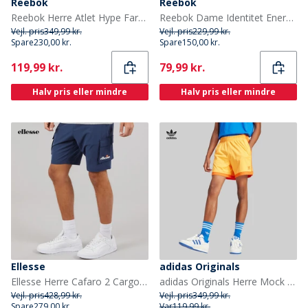
Reebok
Reebok
Reebok Herre Atlet Hype Farve Shorts Electric Yellow
Reebok Dame Identitet Energi Brand Stolt Shorts Sort
Vejl. pris
349,99 kr.
Vejl. pris
229,99 kr.
Spare
230,00 kr.
Spare
150,00 kr.
Current
Current
119,99 kr.
79,99 kr.
Halv pris eller mindre
Halv pris eller mindre
Ellesse
adidas Originals
Ellesse Herre Cafaro 2 Cargo Shorts Navy
adidas Originals Herre Mock Eyelet Shorts Real Gold
Vejl. pris
428,99 kr.
Vejl. pris
349,99 kr.
Spare
279,00 kr.
Var
119,99 kr.