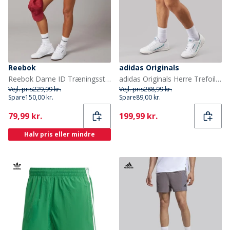
Reebok
adidas Originals
Reebok Dame ID Træningsstrik Shorts Rich Maroon
adidas Originals Herre Trefoil Essentials Vævede Shorts Silver Green
Vejl. pris
229,99 kr.
Vejl. pris
288,99 kr.
Spare
150,00 kr.
Spare
89,00 kr.
Current
Current
79,99 kr.
199,99 kr.
Halv pris eller mindre