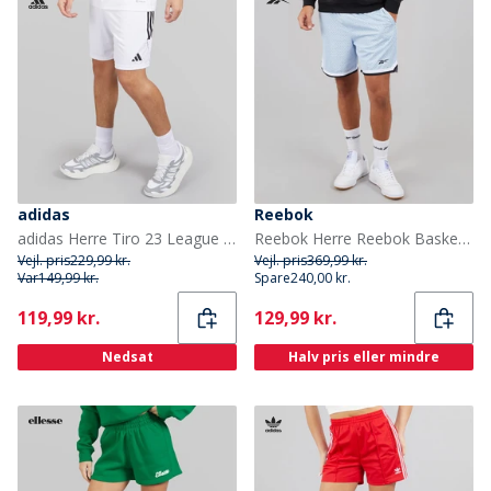
adidas
Reebok
adidas Herre Tiro 23 League Shorts Hvid/Sort
Reebok Herre Reebok Basketball 7 Tommer Overgangs Shorts Y2K Blue
Vejl. pris
229,99 kr.
Vejl. pris
369,99 kr.
Var
149,99 kr.
Spare
240,00 kr.
Current
Current
119,99 kr.
129,99 kr.
Nedsat
Halv pris eller mindre