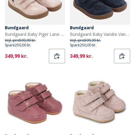
Bundgaard
Bundgaard
Bundgaard Baby Piger Lane Vandtætte Sko Old Rose Glitter
Bundgaard Baby Vandre Vandtætte Sko Navy
Vejl. pris
599,99 kr.
Vejl. pris
599,99 kr.
Spare
250,00 kr.
Spare
250,00 kr.
Current
Current
349,99 kr.
349,99 kr.