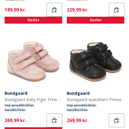
Current
Current
189,99 kr.
229,99 kr.
Outlet
Outlet
Bundgaard
Bundgaard
Bundgaard Baby Piger Prewalker II rem sko Old Rose Ws
Bundgaard spædBørn Prewalker II Strop Sko Sort
Vejl. pris
499,99 kr.
Vejl. pris
499,99 kr.
Var
289,99 kr.
Var
289,99 kr.
Current
Current
269,99 kr.
269,99 kr.