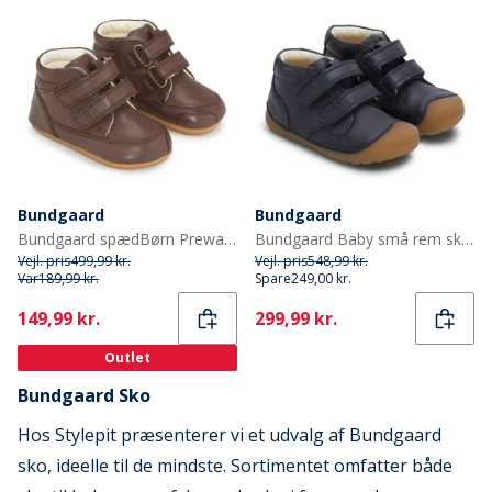
Bundgaard
Bundgaard
Bundgaard spædBørn Prewalker II Strop Sko Brown Ws
Bundgaard Baby små rem sko Night Sky Ws
Vejl. pris
499,99 kr.
Vejl. pris
548,99 kr.
Var
189,99 kr.
Spare
249,00 kr.
Current
Current
149,99 kr.
299,99 kr.
Outlet
Bundgaard Sko
Hos Stylepit præsenterer vi et udvalg af Bundgaard
sko, ideelle til de mindste. Sortimentet omfatter både