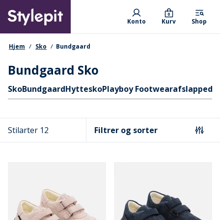
Skip
Primary departments
to
0
Konto
Kurv
Shop
main
content
navigationssti
Hjem
Sko
Bundgaard
Bundgaard Sko
Hurtige links
Sko
Bundgaard
Hyttesko
Playboy Footwear
afslappede
Stilarter 12
Filtrer og sorter