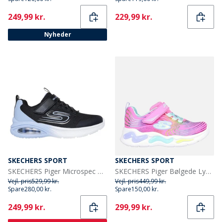
Current
Current
249,99 kr.
229,99 kr.
Nyheder
SKECHERS SPORT
SKECHERS SPORT
SKECHERS Piger Microspec Max Advance Fly 3. 0 Sneakers Sort
SKECHERS Piger Bølgede Lys Sneakers Pink
Vejl. pris
529,99 kr.
Vejl. pris
449,99 kr.
Spare
280,00 kr.
Spare
150,00 kr.
Current
Current
249,99 kr.
299,99 kr.