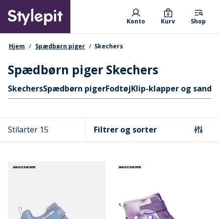
Skip
Primary departments
to
0
Konto
Kurv
Shop
main
content
navigationssti
Hjem
Spædbørn piger
Skechers
Spædbørn piger Skechers
Hurtige links
Skechers
Spædbørn piger
Fodtøj
Klip-klapper og sanda
Stilarter 15
Filtrer og sorter