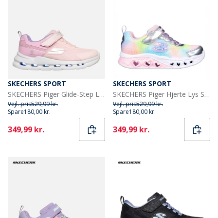
SKECHERS SPORT
SKECHERS SPORT
SKECHERS Piger Glide-Step Lys Sneakers Pink
SKECHERS Piger Hjerte Lys Simply Love Sneakers Sølv
Vejl. pris
529,99 kr.
Vejl. pris
529,99 kr.
Spare
180,00 kr.
Spare
180,00 kr.
Current
Current
349,99 kr.
349,99 kr.