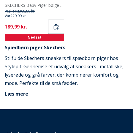
SKECHERS Baby Piger bølge 92 sneakers grå Gray
Vejl. pris
369,99 kr.
Var
229,99 kr.
Current
189,99 kr.
Nedsat
Spædbørn piger Skechers
Stilfulde Skechers sneakers til spædbørn piger hos
Stylepit. Gennemse et udvalg af sneakers i metalliske,
lyserøde og grå farver, der kombinerer komfort og
mode. Perfekte til de små fødder.
Læs mere