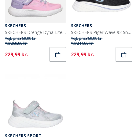
SKECHERS
SKECHERS
SKECHERS Drenge Dyna-Lite Tracing Tracks Sneakers Pink
SKECHERS Piger Wave 92 Sneakers Sort
Vejl. pris
369,99 kr.
Vejl. pris
369,99 kr.
Var
269,99 kr.
Var
244,99 kr.
Current
Current
229,99 kr.
229,99 kr.
SKECHERS SPORT