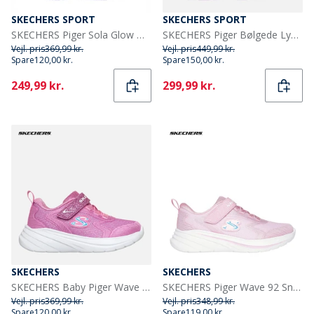
SKECHERS SPORT
SKECHERS SPORT
SKECHERS Piger Sola Glow Ombre Deluxe Sneakers Sort
SKECHERS Piger Bølgede Lys Sneakers Sort
Vejl. pris
369,99 kr.
Vejl. pris
449,99 kr.
Spare
120,00 kr.
Spare
150,00 kr.
Current
Current
249,99 kr.
299,99 kr.
SKECHERS
SKECHERS
SKECHERS Baby Piger Wave 92 Sneakers Pink
SKECHERS Piger Wave 92 Sneakers Lyserød
Vejl. pris
369,99 kr.
Vejl. pris
348,99 kr.
Spare
120,00 kr.
Spare
119,00 kr.