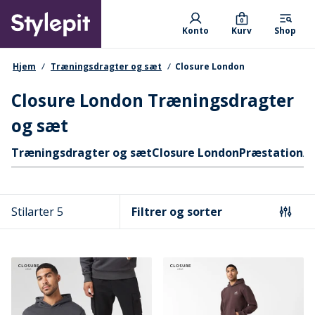
Skip
Primary departments
to
0
Konto
Kurv
Shop
main
content
navigationssti
Hjem
Træningsdragter og sæt
Closure London
Closure London Træningsdragter
og sæt
Hurtige links
Træningsdragter og sæt
Closure London
Præstation/T
Stilarter 5
Filtrer og sorter