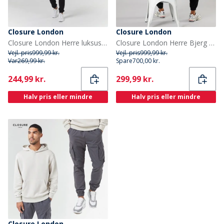
Closure London
Closure London
Closure London Herre luksus træningsdragt sort
Closure London Herre Bjerg Silhuet Træningsdragt Sort/Olive
Vejl. pris
999,99 kr.
Vejl. pris
999,99 kr.
Var
269,99 kr.
Spare
700,00 kr.
Current
Current
244,99 kr.
299,99 kr.
Halv pris eller mindre
Halv pris eller mindre
Closure London