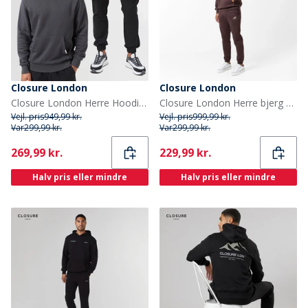
Closure London
Closure London
Closure London Herre Hoodie og Cargo Bukser Sæt Antracit/Sort
Closure London Herre bjerg silhuet træningsdragt Brun/Stone
Vejl. pris
949,99 kr.
Vejl. pris
999,99 kr.
Var
299,99 kr.
Var
299,99 kr.
Current
Current
269,99 kr.
229,99 kr.
Halv pris eller mindre
Halv pris eller mindre