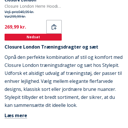
Closure London Herre Hoodie Og Cargo Bukser Sæt Sten/Antracit
Vejl. pris
949,99 kr.
Var
299,99 kr.
Current
269,99 kr.
Nedsat
Closure London Træningsdragter og sæt
Opnå den perfekte kombination af stil og komfort med
Closure London træningsdragter og sæt hos Stylepit.
Udforsk et alsidigt udvalg af træningstøj, der passer til
enhver lejlighed. Vælg mellem elegante flerfarvede
designs, klassisk sort eller jordnære brune nuancer.
Stylepit tilbyder et bredt sortiment, der sikrer, at du
kan sammensætte dit ideelle look.
Læs mere