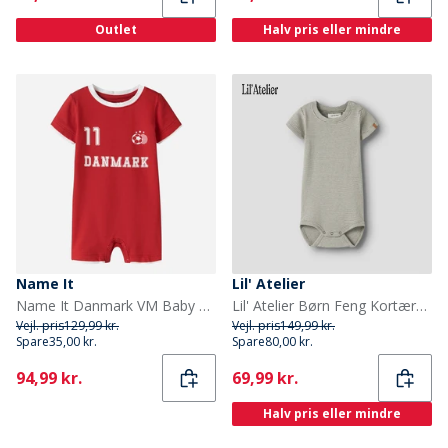
Outlet
Halv pris eller mindre
Name It
Lil' Atelier
Name It Danmark VM Baby Bodystocking True Red Denmark
Lil' Atelier Børn Feng Kortærmet Babybody Overland Trek
Vejl. pris
129,99 kr.
Vejl. pris
149,99 kr.
Spare
35,00 kr.
Spare
80,00 kr.
Current
Current
94,99 kr.
69,99 kr.
Halv pris eller mindre