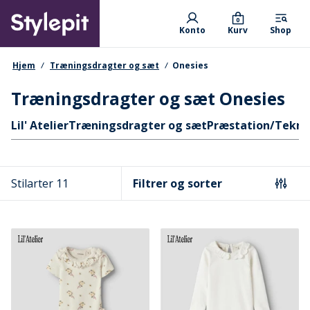
Skip
Primary departments
to
0
Konto
Kurv
Shop
main
content
navigationssti
Hjem
Træningsdragter og sæt
Onesies
Træningsdragter og sæt Onesies
Hurtige links
Lil' Atelier
Træningsdragter og sæt
Præstation/Tekni
Stilarter 11
Filtrer og sorter