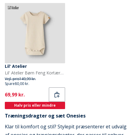
Lil' Atelier
Lil' Atelier Børn Feng Kortærmet Babybody Oxford Tan
Vejl. pris
149,99 kr.
Spare
80,00 kr.
Current
69,99 kr.
Halv pris eller mindre
Træningsdragter og sæt Onesies
Klar til komfort og stil? Stylepit præsenterer et udvalg