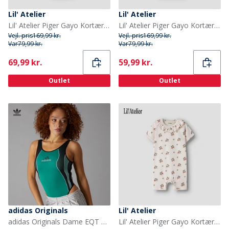
Lil' Atelier
Lil' Atelier
Lil' Atelier Piger Gayo Kortærmet Bodystocking Morganite
Lil' Atelier Piger Gayo Kortærmet Bodystocking Morganite
Vejl. pris
169,99 kr.
Vejl. pris
169,99 kr.
Var
79,99 kr.
Var
79,99 kr.
Current
Current
69,99 kr.
59,99 kr.
Outlet
Outlet
adidas Originals
Lil' Atelier
adidas Originals Dame EQT Bodysuit Equipment Green
Lil' Atelier Piger Gayo Kortærmet Soldragt Morganite