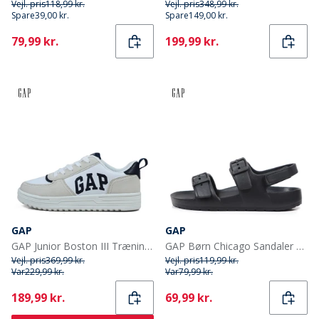
Vejl. pris
118,99 kr.
Vejl. pris
348,99 kr.
Spare
39,00 kr.
Spare
149,00 kr.
Current
Current
79,99 kr.
199,99 kr.
GAP
GAP
GAP Junior Boston III Træningssko Hvid
GAP Børn Chicago Sandaler Sort
Vejl. pris
369,99 kr.
Vejl. pris
119,99 kr.
Var
229,99 kr.
Var
79,99 kr.
Current
Current
189,99 kr.
69,99 kr.