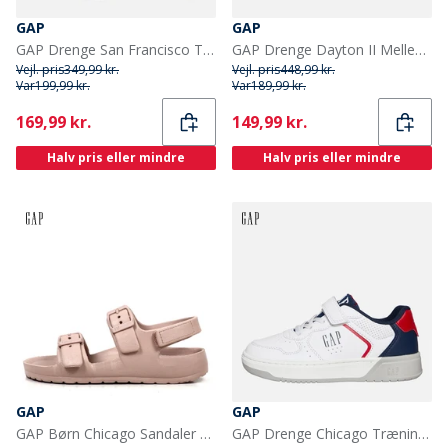
GAP
GAP
GAP Drenge San Francisco Træningssko Black Blue Lime
GAP Drenge Dayton II Mellem Snøre Støvler Sort
Vejl. pris
349,99 kr.
Vejl. pris
448,99 kr.
Var
199,99 kr.
Var
189,99 kr.
Current
Current
169,99 kr.
149,99 kr.
Halv pris eller mindre
Halv pris eller mindre
GAP
GAP
GAP Børn Chicago Sandaler Lyserød
GAP Drenge Chicago Træningssko Hvid/Marineblå/Rød White Navy Red