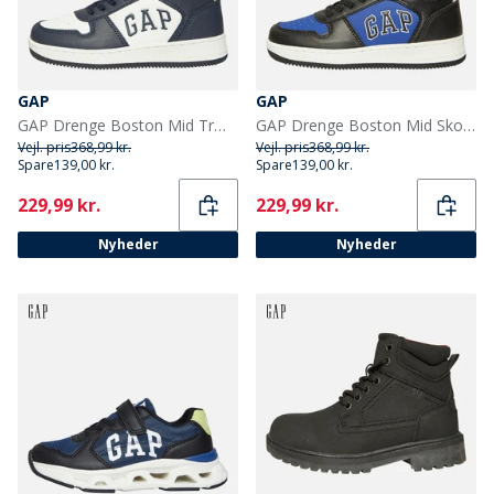
GAP
GAP
GAP Drenge Boston Mid Træningssko Navy/Rød
GAP Drenge Boston Mid Sko Sort/Blå
Vejl. pris
368,99 kr.
Vejl. pris
368,99 kr.
Spare
139,00 kr.
Spare
139,00 kr.
Current
Current
229,99 kr.
229,99 kr.
Nyheder
Nyheder