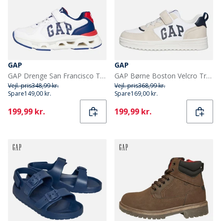
GAP
GAP
GAP Drenge San Francisco Træningssko White Navy Red
GAP Børne Boston Velcro Træningssko Hvid
Vejl. pris
348,99 kr.
Vejl. pris
368,99 kr.
Spare
149,00 kr.
Spare
169,00 kr.
Current
Current
199,99 kr.
199,99 kr.