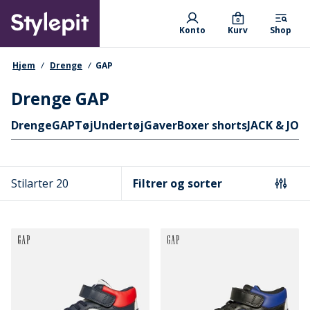
Skip
Primary departments
to
0
Konto
Kurv
Shop
main
content
navigationssti
Hjem
Drenge
GAP
Drenge GAP
Hurtige links
Drenge
GAP
Tøj
Undertøj
Gaver
Boxer shorts
JACK & JON
Stilarter 20
Filtrer og sorter