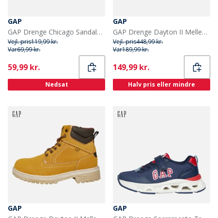
GAP
GAP
GAP Drenge Chicago Sandaler Elysian Blue
GAP Drenge Dayton II Mellem Snøre Støvler Sepia
Vejl. pris
119,99 kr.
Vejl. pris
448,99 kr.
Var
69,99 kr.
Var
189,99 kr.
Current
Current
59,99 kr.
149,99 kr.
Nedsat
Halv pris eller mindre
GAP
GAP