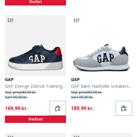
Outlet
GAP
GAP
GAP Drenge Detroit Træningssko Navy/Rød/Denim Navy Red Denim
GAP Børn Nashville Sneakers Hvid
Vejl. pris
349,99 kr.
Vejl. pris
369,99 kr.
Var
199,99 kr.
Var
199,99 kr.
Current
Current
169,99 kr.
189,99 kr.
Nedsat