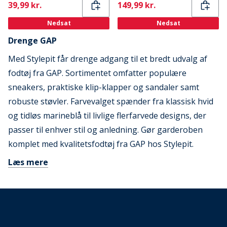
Current
Current
39,99 kr.
149,99 kr.
Nedsat
Nedsat
Drenge GAP
Med Stylepit får drenge adgang til et bredt udvalg af
fodtøj fra GAP. Sortimentet omfatter populære
sneakers, praktiske klip-klapper og sandaler samt
robuste støvler. Farvevalget spænder fra klassisk hvid
og tidløs marineblå til livlige flerfarvede designs, der
passer til enhver stil og anledning. Gør garderoben
komplet med kvalitetsfodtøj fra GAP hos Stylepit.
Læs mere