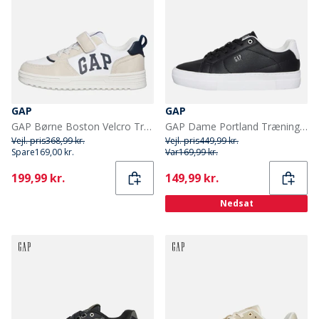
GAP
GAP
GAP Børne Boston Velcro Træningssko Hvid
GAP Dame Portland Træningssko Sort
Vejl. pris
368,99 kr.
Vejl. pris
449,99 kr.
Spare
169,00 kr.
Var
169,99 kr.
Current
Current
199,99 kr.
149,99 kr.
Nedsat