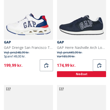
GAP
GAP
GAP Drenge San Francisco Træningssko White Navy Red
GAP Herre Nashville Arch Logo Træningssko Navy
Vejl. pris
348,99 kr.
Vejl. pris
449,99 kr.
Spare
149,00 kr.
Var
189,99 kr.
Current
Current
199,99 kr.
174,99 kr.
Nedsat