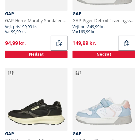
GAP
GAP
GAP Herre Murphy Sandaler Sand
GAP Piger Detroit Træningssko Lyse Pink/Hvid/Pastel Blå Light Pink White Pastel Blue
Vejl. pris
199,99 kr.
Vejl. pris
349,99 kr.
Var
99,99 kr.
Var
169,99 kr.
Current
Current
94,99 kr.
149,99 kr.
Nedsat
Nedsat
GAP
GAP