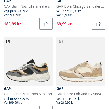
GAP
GAP
GAP Børn Nashville Sneakers Hvid
GAP Børn Chicago Sandaler Sort
Vejl. pris
369,99 kr.
Vejl. pris
119,99 kr.
Var
199,99 kr.
Var
79,99 kr.
Current
Current
189,99 kr.
69,99 kr.
GAP
GAP
GAP Dame Marathon Sko Sort
GAP Herre Løb Ånd By Sneakers Sand
Vejl. pris
529,99 kr.
Vejl. pris
449,99 kr.
Var
299,99 kr.
Var
269,99 kr.