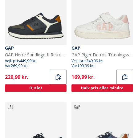
GAP
GAP
GAP Herre Sandiego II Retro Sneakers Navy
GAP Piger Detroit Træningssko Off-white/Lys Pink Off-White Light Pink
Vejl. pris
449,99 kr.
Vejl. pris
349,99 kr.
Var
269,99 kr.
Var
199,99 kr.
Current
Current
229,99 kr.
169,99 kr.
Outlet
Halv pris eller mindre