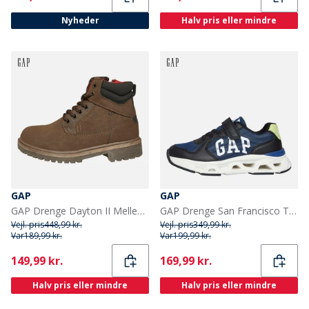
Nyheder
Halv pris eller mindre
GAP
GAP
GAP Drenge Dayton II Mellem Snøre Støvler Sepia
GAP Drenge San Francisco Træningssko Black Blue Lime
Vejl. pris
448,99 kr.
Vejl. pris
349,99 kr.
Var
189,99 kr.
Var
199,99 kr.
Current
Current
149,99 kr.
169,99 kr.
Halv pris eller mindre
Halv pris eller mindre