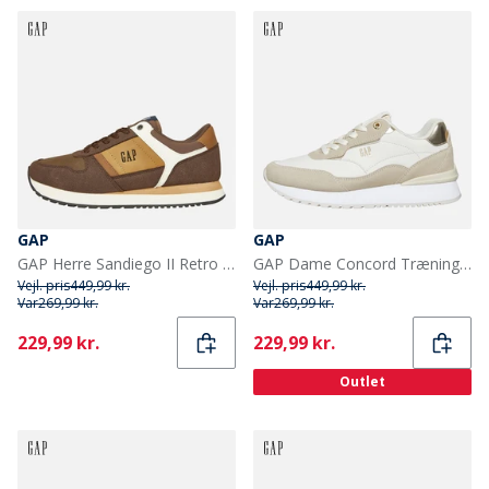
GAP
GAP
GAP Herre Sandiego II Retro Træningssko Brun
GAP Dame Concord Træningssko Sand
Vejl. pris
449,99 kr.
Vejl. pris
449,99 kr.
Var
269,99 kr.
Var
269,99 kr.
Current
Current
229,99 kr.
229,99 kr.
Outlet