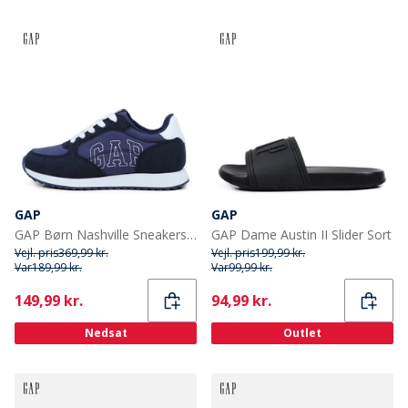
GAP
GAP
GAP Børn Nashville Sneakers Blå
GAP Dame Austin II Slider Sort
Vejl. pris
369,99 kr.
Vejl. pris
199,99 kr.
Var
189,99 kr.
Var
99,99 kr.
Current
Current
149,99 kr.
94,99 kr.
Nedsat
Outlet