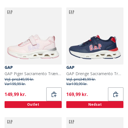
GAP
GAP
GAP Piger Sacramento Træningssko Light Pink Magenta
GAP Drenge Sacramento Træningssko Navy Red Blue
Vejl. pris
349,99 kr.
Vejl. pris
349,99 kr.
Var
199,99 kr.
Var
199,99 kr.
Current
Current
149,99 kr.
169,99 kr.
Outlet
Nedsat