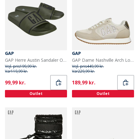
GAP
GAP
GAP Herre Austin Sandaler Olive/Sort Olive Black
GAP Dame Nashville Arch Logo Sko Sand
Vejl. pris
199,99 kr.
Vejl. pris
449,99 kr.
Var
119,99 kr.
Var
229,99 kr.
Current
Current
99,99 kr.
189,99 kr.
Outlet
Outlet