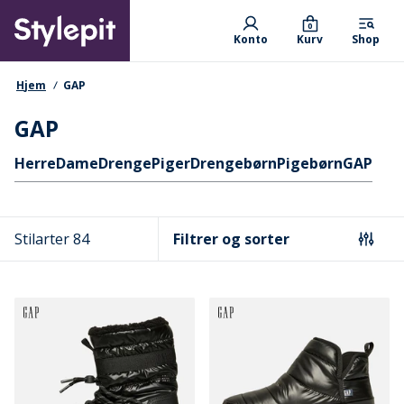
Skip
Primary departments
to
0
Konto
Kurv
Shop
main
content
navigationssti
Hjem
GAP
GAP
Hurtige links
Herre
Dame
Drenge
Piger
Drengebørn
Pigebørn
GAP
Stilarter 84
Filtrer og sorter