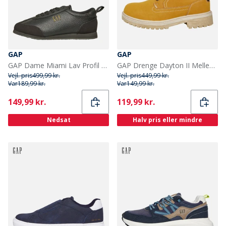
GAP
GAP
GAP Dame Miami Lav Profil Træningssko Sort
GAP Drenge Dayton II Mellem Lace Støvler Gul Royal
Vejl. pris
499,99 kr.
Vejl. pris
449,99 kr.
Var
189,99 kr.
Var
149,99 kr.
Current
Current
149,99 kr.
119,99 kr.
Nedsat
Halv pris eller mindre