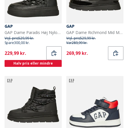
GAP
GAP
GAP Dame Paradis Høj Nylon Sne støvler Sort
GAP Dame Richmond Mid Metallic Snow Støvler Sort
Vejl. pris
529,99 kr.
Vejl. pris
529,99 kr.
Spare
300,00 kr.
Var
289,99 kr.
Current
Current
229,99 kr.
269,99 kr.
Halv pris eller mindre