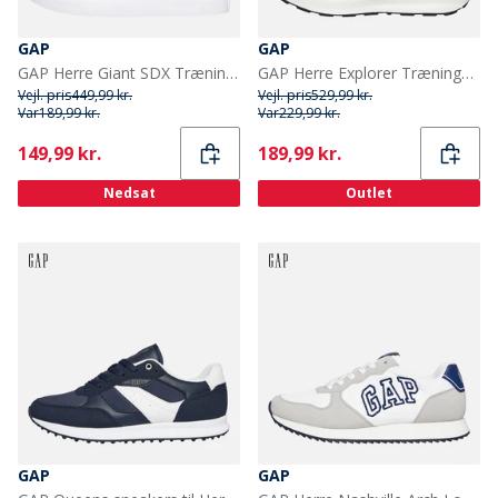
GAP
GAP
GAP Herre Giant SDX Træningssko Navy
GAP Herre Explorer Træningssko Navy
Vejl. pris
449,99 kr.
Vejl. pris
529,99 kr.
Var
189,99 kr.
Var
229,99 kr.
Current
Current
149,99 kr.
189,99 kr.
Nedsat
Outlet
GAP
GAP