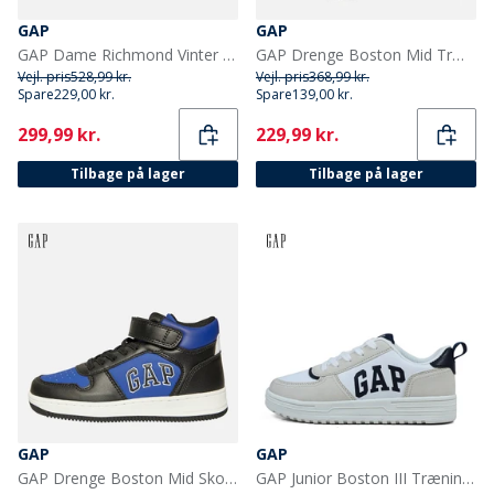
GAP
GAP
GAP Dame Richmond Vinter Høj Sne Støvler Sort
GAP Drenge Boston Mid Træningssko Navy/Rød
Vejl. pris
528,99 kr.
Vejl. pris
368,99 kr.
Spare
229,00 kr.
Spare
139,00 kr.
Current
Current
299,99 kr.
229,99 kr.
Tilbage på lager
Tilbage på lager
GAP
GAP
GAP Drenge Boston Mid Sko Sort/Blå
GAP Junior Boston III Træningssko Hvid