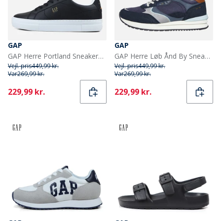
GAP
GAP
GAP Herre Portland Sneakers Sort
GAP Herre Løb Ånd By Sneakers Navy
Vejl. pris
449,99 kr.
Vejl. pris
449,99 kr.
Var
269,99 kr.
Var
269,99 kr.
Current
Current
229,99 kr.
229,99 kr.