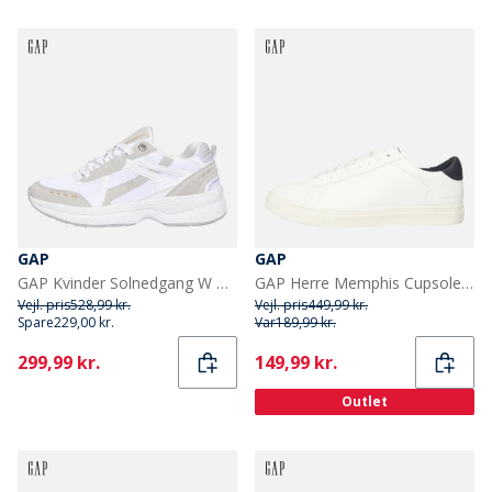
GAP
GAP
GAP Kvinder Solnedgang W Trænere White Crystal
GAP Herre Memphis Cupsole Træningssko Hvid
Vejl. pris
528,99 kr.
Vejl. pris
449,99 kr.
Spare
229,00 kr.
Var
189,99 kr.
Current
Current
299,99 kr.
149,99 kr.
Outlet