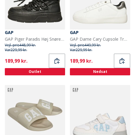
GAP
GAP
GAP Piger Paradis Høj Snøre Snesko Sort
GAP Dame Cary Cupsole Træningssko Hvid
Vejl. pris
448,99 kr.
Vejl. pris
449,99 kr.
Var
229,99 kr.
Var
229,99 kr.
Current
Current
189,99 kr.
189,99 kr.
Outlet
Nedsat