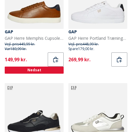
GAP
GAP
GAP Herre Memphis Cupsole Træningssko Ginger Biscuit
GAP Herre Portland Træningssko Hvid
Vejl. pris
449,99 kr.
Vejl. pris
448,99 kr.
Var
189,99 kr.
Spare
179,00 kr.
Current
Current
149,99 kr.
269,99 kr.
Nedsat