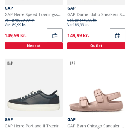
GAP
GAP
GAP Herre Speed Træningssko Oliven
GAP Dame Idaho Sneakers Sort
Vejl. pris
529,99 kr.
Vejl. pris
449,99 kr.
Var
189,99 kr.
Var
189,99 kr.
Current
Current
149,99 kr.
149,99 kr.
Nedsat
Outlet
GAP
GAP
GAP Herre Portland II Træningssko Elysian Blå
GAP Børn Chicago Sandaler Lyserød