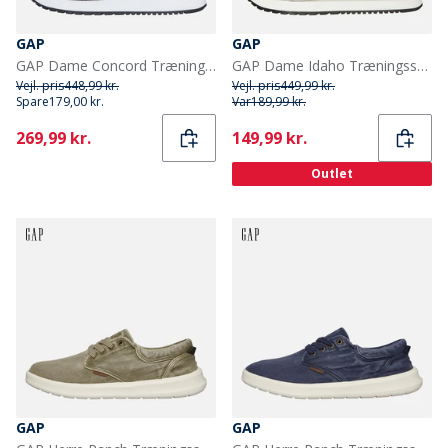
GAP
GAP
GAP Dame Concord Træningssko Black Gold
GAP Dame Idaho Træningssko Hvid
Vejl. pris
448,99 kr.
Vejl. pris
449,99 kr.
Spare
179,00 kr.
Var
189,99 kr.
Current
Current
269,99 kr.
149,99 kr.
Outlet
GAP
GAP