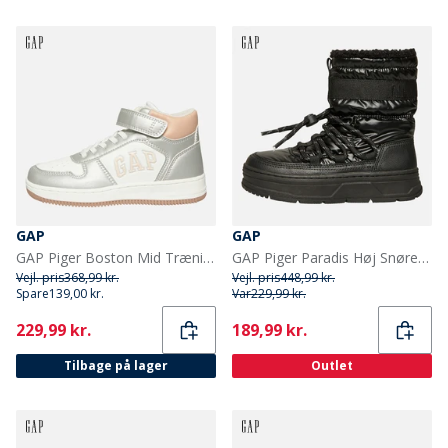
GAP
GAP
GAP Piger Boston Mid Træningssko Hvid Sølv Rose
GAP Piger Paradis Høj Snøre Snesko Sort
Vejl. pris
368,99 kr.
Vejl. pris
448,99 kr.
Spare
139,00 kr.
Var
229,99 kr.
Current
Current
229,99 kr.
189,99 kr.
Tilbage på lager
Outlet