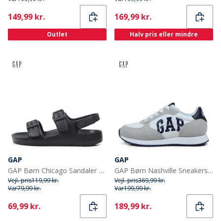
Current
Current
149,99 kr.
169,99 kr.
Outlet
Halv pris eller mindre
GAP
GAP
GAP Børn Chicago Sandaler Sort
GAP Børn Nashville Sneakers Hvid
Vejl. pris
119,99 kr.
Vejl. pris
369,99 kr.
Var
79,99 kr.
Var
199,99 kr.
Current
Current
69,99 kr.
189,99 kr.