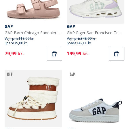
GAP
GAP
GAP Børn Chicago Sandaler Lyserød
GAP Piger San Francisco Træningssko Off White Lilla Citron Off-White Liliac Citron
Vejl. pris
118,99 kr.
Vejl. pris
348,99 kr.
Spare
39,00 kr.
Spare
149,00 kr.
Current
Current
79,99 kr.
199,99 kr.