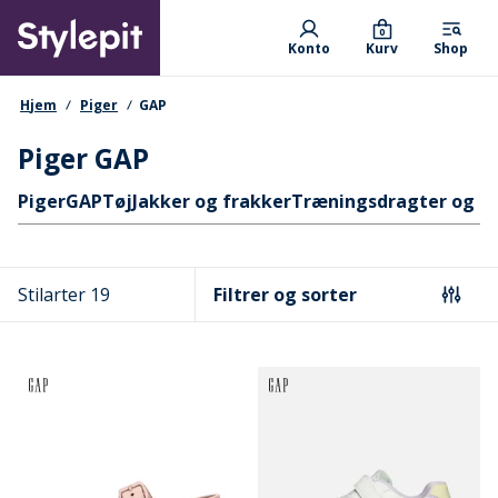
Skip
Primary departments
to
0
Konto
Kurv
Shop
main
content
navigationssti
Hjem
Piger
GAP
Piger GAP
Hurtige links
Piger
GAP
Tøj
Jakker og frakker
Træningsdragter og s
Stilarter 19
Filtrer og sorter