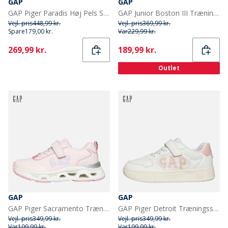
GAP
GAP
GAP Piger Paradis Høj Pels Sne Støvler Sand Khaki
GAP Junior Boston III Træningssko Hvid
Vejl. pris
448,99 kr.
Vejl. pris
369,99 kr.
Spare
179,00 kr.
Var
229,99 kr.
Current
Current
269,99 kr.
189,99 kr.
Outlet
GAP
GAP
GAP Piger Sacramento Træningssko Light Pink Magenta
GAP Piger Detroit Træningssko Off-white/Lys Pink Off-White Light Pink
Vejl. pris
349,99 kr.
Vejl. pris
349,99 kr.
Var
199,99 kr.
Var
199,99 kr.