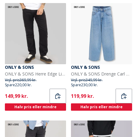
ONLY & SONS
ONLY & SONS
ONLY & SONS Herre Edge Lige Pasform Jeans Black Denim
ONLY & SONS Drenge Carl Ballon Fit Jeans Medium Blue Denim
Vejl. pris
369,99 kr.
Vejl. pris
349,99 kr.
Spare
220,00 kr.
Spare
230,00 kr.
Current
Current
149,99 kr.
119,99 kr.
Halv pris eller mindre
Halv pris eller mindre