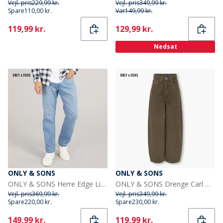
Vejl. pris
229,99 kr.
Vejl. pris
349,99 kr.
Spare
110,00 kr.
Var
149,99 kr.
Current
Current
119,99 kr.
129,99 kr.
Nedsat
ONLY & SONS
ONLY & SONS
ONLY & SONS Herre Edge Lige Pasform Jeans Medium Blue Denim
ONLY & SONS Drenge Carl Ballon Fit Jeans Teak
Vejl. pris
369,99 kr.
Vejl. pris
349,99 kr.
Spare
220,00 kr.
Spare
230,00 kr.
Current
Current
149,99 kr.
119,99 kr.