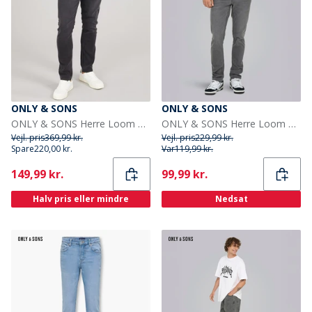
ONLY & SONS
ONLY & SONS
ONLY & SONS Herre Loom Slim Fit Jeans Washed Black
ONLY & SONS Herre Loom Box Jeans Grey Denim
Vejl. pris
369,99 kr.
Vejl. pris
229,99 kr.
Spare
220,00 kr.
Var
119,99 kr.
Current
Current
149,99 kr.
99,99 kr.
Halv pris eller mindre
Nedsat