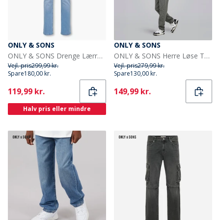
ONLY & SONS
ONLY & SONS
ONLY & SONS Drenge Lærred Regular Fit Jeans Light Blue Denim
ONLY & SONS Herre Løse Tape Jeans Medium Grey Denim
Vejl. pris
299,99 kr.
Vejl. pris
279,99 kr.
Spare
180,00 kr.
Spare
130,00 kr.
Current
Current
119,99 kr.
149,99 kr.
Halv pris eller mindre