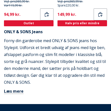
Vejl. pris
369,99 kr.
Vejl. pris
369,99 kr.
Var
119,99 kr.
Spare
220,00 kr.
Current
Current
94,99 kr.
149,99 kr.
Outlet
Halv pris eller mindre
ONLY & SONS Jeans
Forny din garderobe med ONLY & SONS jeans hos
Stylepit. Udforsk et bredt udvalg af jeans med lige ben,
afslappet pasform og slim fit modeller i klassiske blå,
sorte og grå nuancer. Stylepit tilbyder kvalitet og stil til
den moderne mand, der sætter pris på holdbart og
tidløst design. Gør dig klar til at opgradere din stil med
ONLY & SONS.
Læs mere