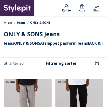
Skip
Primary departments
to
0
Konto
Kurv
Shop
main
content
navigationssti
Hjem
Jeans
ONLY & SONS
ONLY & SONS Jeans
Hurtige links
Jeans
ONLY & SONS
Afslappet pasform Jeans
JACK & JO
Stilarter 20
Filtrer og sorter