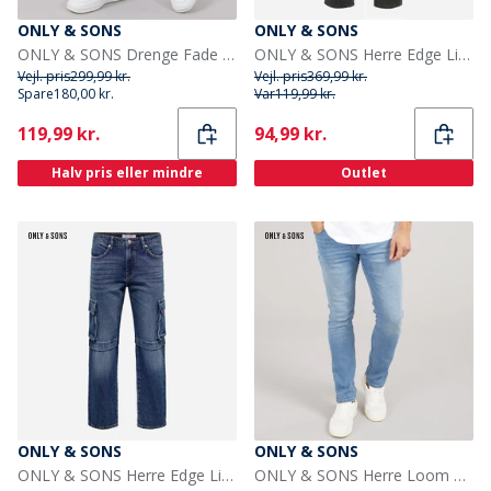
ONLY & SONS
ONLY & SONS
ONLY & SONS Drenge Fade løstsiddende jeans Medium Blue Den
ONLY & SONS Herre Edge Lige Jeans Dark Grey Denim
Vejl. pris
299,99 kr.
Vejl. pris
369,99 kr.
Spare
180,00 kr.
Var
119,99 kr.
Current
Current
119,99 kr.
94,99 kr.
Halv pris eller mindre
Outlet
ONLY & SONS
ONLY & SONS
ONLY & SONS Herre Edge Lige Jeans Dark Blue Denim
ONLY & SONS Herre Loom Slim Fit Jeans Medium Blue Denim