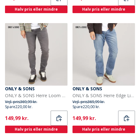
Halv pris eller mindre
Halv pris eller mindre
ONLY & SONS
ONLY & SONS
ONLY & SONS Herre Loom Slim Fit Jeans Grey Denim
ONLY & SONS Herre Edge Lige Pasform Jeans Dark Blue Denim
Vejl. pris
369,99 kr.
Vejl. pris
369,99 kr.
Spare
220,00 kr.
Spare
220,00 kr.
Current
Current
149,99 kr.
149,99 kr.
Halv pris eller mindre
Halv pris eller mindre