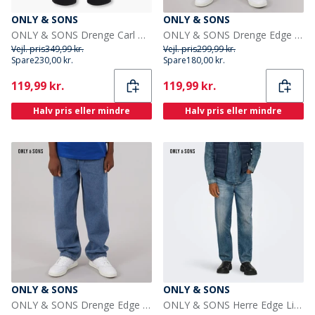
ONLY & SONS
ONLY & SONS
ONLY & SONS Drenge Carl Ballon Fit Jeans Washed Black
ONLY & SONS Drenge Edge Lige Pasform Jeans Dark Blue Denim
Vejl. pris
349,99 kr.
Vejl. pris
299,99 kr.
Spare
230,00 kr.
Spare
180,00 kr.
Current
Current
119,99 kr.
119,99 kr.
Halv pris eller mindre
Halv pris eller mindre
ONLY & SONS
ONLY & SONS
ONLY & SONS Drenge Edge Lige Pasform Jeans Medium Blue Denim
ONLY & SONS Herre Edge Lige Jeans Medium Blue Denim