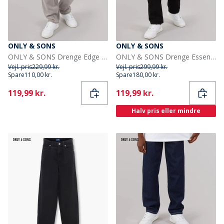
ONLY & SONS
ONLY & SONS
ONLY & SONS Drenge Edge Lige Pasform Jeans Light Grey Denim
ONLY & SONS Drenge Essential Polo Shirt Washed Black
Vejl. pris
229,99 kr.
Vejl. pris
299,99 kr.
Spare
110,00 kr.
Spare
180,00 kr.
Current
Current
119,99 kr.
119,99 kr.
Halv pris eller mindre