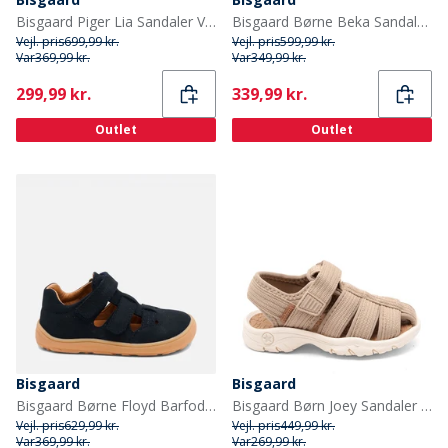
Bisgaard Piger Lia Sandaler Violet
Bisgaard Børne Beka Sandaler Cacao
Vejl. pris
699,99 kr.
Vejl. pris
599,99 kr.
Var
369,99 kr.
Var
349,99 kr.
Current
Current
299,99 kr.
339,99 kr.
Outlet
Outlet
Bisgaard
Bisgaard
Bisgaard Børne Floyd Barfodssandaler Navy
Bisgaard Børn Joey Sandaler Stone
Vejl. pris
629,99 kr.
Vejl. pris
449,99 kr.
Var
369,99 kr.
Var
269,99 kr.