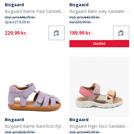
Bisgaard
Bisgaard
Bisgaard Børne Paul Sandaler Olive
Bisgaard Børn Joey Sandaler Blå
Vejl. pris
448,99 kr.
Vejl. pris
449,99 kr.
Spare
219,00 kr.
Var
229,99 kr.
Current
Current
229,99 kr.
189,99 kr.
Outlet
Bisgaard
Bisgaard
Bisgaard Børne Barefoot Ryle Sandaler Violet
Bisgaard Piger Nico Sandaler Rose
Vejl. pris
628,99 kr.
Vejl. pris
449,99 kr.