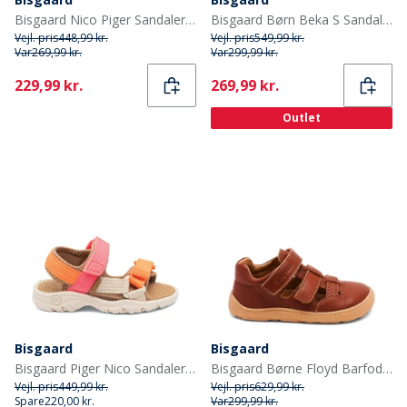
Bisgaard Nico Piger Sandaler Violet
Bisgaard Børn Beka S Sandaler Sky
Vejl. pris
448,99 kr.
Vejl. pris
549,99 kr.
Var
269,99 kr.
Var
299,99 kr.
Current
Current
229,99 kr.
269,99 kr.
Outlet
Bisgaard
Bisgaard
Bisgaard Piger Nico Sandaler Pink
Bisgaard Børne Floyd Barfodssandaler Cacao
Vejl. pris
449,99 kr.
Vejl. pris
629,99 kr.
Spare
220,00 kr.
Var
299,99 kr.