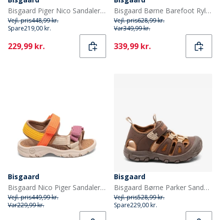
Bisgaard Piger Nico Sandaler Bubble Gum
Bisgaard Børne Barefoot Ryle Sandaler Sage
Vejl. pris
448,99 kr.
Vejl. pris
628,99 kr.
Spare
219,00 kr.
Var
349,99 kr.
Current
Current
229,99 kr.
339,99 kr.
Bisgaard
Bisgaard
Bisgaard Nico Piger Sandaler Neon Pink
Bisgaard Børne Parker Sandaler Cacao Beige
Vejl. pris
449,99 kr.
Vejl. pris
528,99 kr.
Var
229,99 kr.
Spare
229,00 kr.