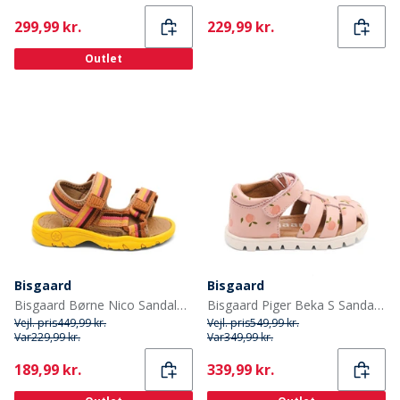
Current
Current
299,99 kr.
229,99 kr.
Outlet
Bisgaard
Bisgaard
Bisgaard Børne Nico Sandaler Lemon Mix
Bisgaard Piger Beka S Sandaler Peach
Vejl. pris
449,99 kr.
Vejl. pris
549,99 kr.
Var
229,99 kr.
Var
349,99 kr.
Current
Current
189,99 kr.
339,99 kr.