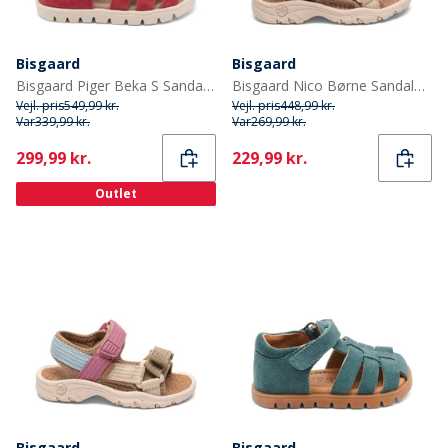
Bisgaard
Bisgaard
Bisgaard Piger Beka S Sandaler Red Apple
Bisgaard Nico Børne Sandaler Mocha
Vejl. pris
549,99 kr.
Vejl. pris
448,99 kr.
Var
339,99 kr.
Var
269,99 kr.
Current
Current
299,99 kr.
229,99 kr.
Outlet
Bisgaard
Bisgaard