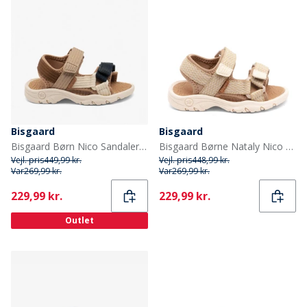
Bisgaard
Bisgaard
Bisgaard Børn Nico Sandaler Natur
Bisgaard Børne Nataly Nico Sandal Nude Mix
Vejl. pris
449,99 kr.
Vejl. pris
448,99 kr.
Var
269,99 kr.
Var
269,99 kr.
Current
Current
229,99 kr.
229,99 kr.
Outlet