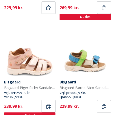
Current
Current
229,99 kr.
269,99 kr.
Outlet
Bisgaard
Bisgaard
Bisgaard Piger Richy Sandaler Peach
Bisgaard Børne Nico Sandaler Bright Green
Vejl. pris
699,99 kr.
Vejl. pris
449,99 kr.
Var
369,99 kr.
Spare
220,00 kr.
Current
Current
339,99 kr.
229,99 kr.