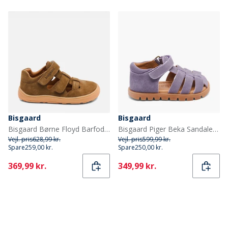
Bisgaard
Bisgaard
Bisgaard Børne Floyd Barfodssandaler Earth
Bisgaard Piger Beka Sandaler Violet
Vejl. pris
628,99 kr.
Vejl. pris
599,99 kr.
Spare
259,00 kr.
Spare
250,00 kr.
Current
Current
369,99 kr.
349,99 kr.