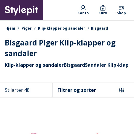
Skip
Primary departments
to
0
Konto
Kurv
Shop
main
content
navigationssti
Hjem
Piger
Klip-klapper og sandaler
Bisgaard
Bisgaard Piger Klip-klapper og
sandaler
Hurtige links
Klip-klapper og sandaler
Bisgaard
Sandaler Klip-klapp
Stilarter 48
Filtrer og sorter