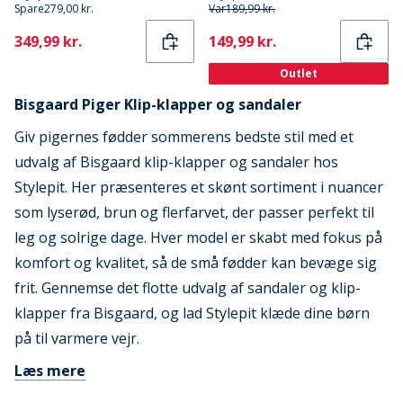
Spare
279,00 kr.
Var
189,99 kr.
Current
Current
349,99 kr.
149,99 kr.
Outlet
Bisgaard Piger Klip-klapper og sandaler
Giv pigernes fødder sommerens bedste stil med et
udvalg af Bisgaard klip-klapper og sandaler hos
Stylepit. Her præsenteres et skønt sortiment i nuancer
som lyserød, brun og flerfarvet, der passer perfekt til
leg og solrige dage. Hver model er skabt med fokus på
komfort og kvalitet, så de små fødder kan bevæge sig
frit. Gennemse det flotte udvalg af sandaler og klip-
klapper fra Bisgaard, og lad Stylepit klæde dine børn
på til varmere vejr.
Læs mere