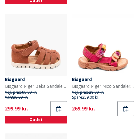
Outlet
Bisgaard
Bisgaard
Bisgaard Piger Beka Sandaler Rose
Bisgaard Piger Nico Sandaler Confetti Flower
Vejl. pris
599,99 kr.
Vejl. pris
528,99 kr.
Var
339,99 kr.
Spare
259,00 kr.
Current
Current
299,99 kr.
269,99 kr.
Outlet