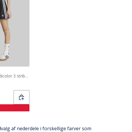
adidas Originals Dame Adicolor 3 striber Mini Nederdel Sort/Hvid
dvalg af nederdele i forskellige farver som