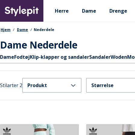
Skip
Primary departments
to
Herre
Dame
Drenge
main
content
navigationssti
Hjem
Dame
Nederdele
Dame Nederdele
Hurtige links
Dame
Fodtøj
Klip-klapper og sandaler
Sandaler
Woden
Mo
Stilarter 2
Produkt
Størrelse