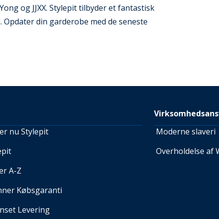
ong og JJXX. Stylepit tilbyder et fantastisk
hed. Opdater din garderobe med de seneste
Virksomhedsans
r nu Stylepit
Moderne slaveri
pit
Overholdelse af 
er A-Z
nner Købsgaranti
set Levering