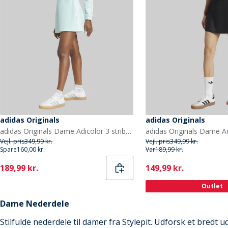
adidas Originals
adidas Originals
adidas Originals Dame Adicolor 3 striber Mini Nederdel Semi Flash Aqua
Vejl. pris
349,99 kr.
Vejl. pris
349,99 kr.
Spare
160,00 kr.
Var
189,99 kr.
Current
Current
189,99 kr.
149,99 kr.
Outlet
Dame Nederdele
Stilfulde nederdele til damer fra Stylepit. Udforsk et bredt u