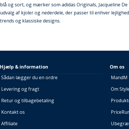
blå og sort, og mærker som adidas Originals, Jacqueline De Y
udvalg af kjoler og nederdele, der passer til enhver lejlig
trends og klassiske designs.
Hjælp & information
Om os
Sådan lægger du en ordre
MandM e
Levering og fragt
Om Style
Retur og tilbagebetaling
Produkt
Kontakt os
PriceRu
Affiliate
Ubegræn