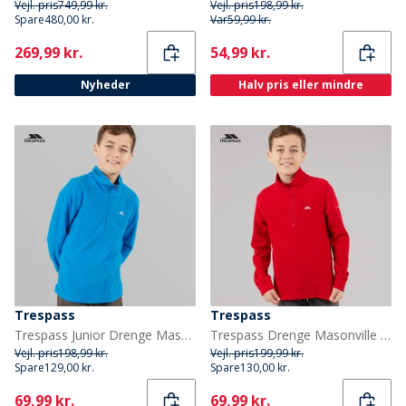
Vejl. pris
749,99 kr.
Vejl. pris
198,99 kr.
Spare
480,00 kr.
Var
59,99 kr.
Current
Current
269,99 kr.
54,99 kr.
Nyheder
Halv pris eller mindre
Trespass
Trespass
Trespass Junior Drenge Masonville 1/2 Lynlås Mikro Fleece Kobolt
Trespass Drenge Masonville Fleece Rød
Vejl. pris
198,99 kr.
Vejl. pris
199,99 kr.
Spare
129,00 kr.
Spare
130,00 kr.
Current
Current
69,99 kr.
69,99 kr.