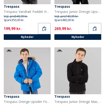
Trespass
Trespass
Trespass Vandtæt Paddet Hættejakke til Drenge Figo Sort
Trespass Junior Drenge Upsider Isoleret Vandtæt Parka Sort
Vejl. pris
549,99 kr.
Vejl. pris
749,99 kr.
Spare
350,00 kr.
Spare
480,00 kr.
Current
Current
199,99 kr.
269,99 kr.
Nyheder
Nyheder
Trespass
Trespass
Trespass Drenge Upsider Foret Vandtæt Parka Blå
Trespass Junior Drenge Masonville 1/2 Lynlås Mikro Fleece Sort