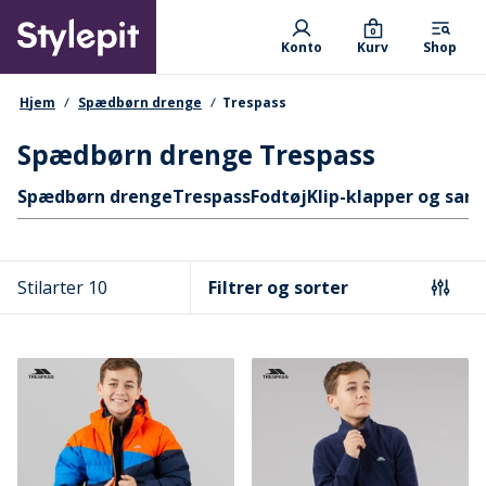
Skip
Primary departments
to
0
Konto
Kurv
Shop
main
content
navigationssti
Hjem
Spædbørn drenge
Trespass
Spædbørn drenge Trespass
Hurtige links
Spædbørn drenge
Trespass
Fodtøj
Klip-klapper og sand
Stilarter 10
Filtrer og sorter