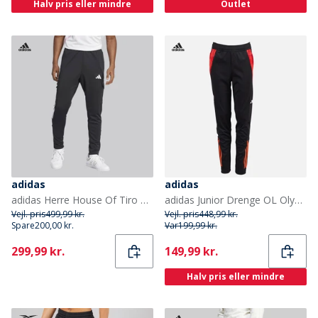
Halv pris eller mindre
Outlet
adidas
adidas
adidas Herre House Of Tiro Cargo Track Bukser Sort/Hvid
adidas Junior Drenge OL Olympique Lyon træningsbukser Sort/App Solar Red
Vejl. pris
499,99 kr.
Vejl. pris
448,99 kr.
Spare
200,00 kr.
Var
199,99 kr.
Current
Current
299,99 kr.
149,99 kr.
Halv pris eller mindre