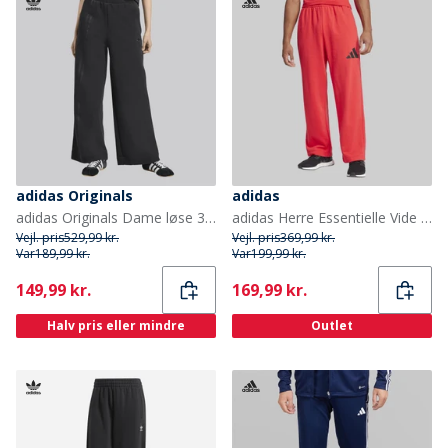
adidas Originals
adidas
adidas Originals Dame løse 3 striber brede joggingbukser Sort
adidas Herre Essentielle Vide Ben 3 Stribe Logo Joggingbukser Pure Ruby/Sort
Vejl. pris
529,99 kr.
Vejl. pris
369,99 kr.
Var
189,99 kr.
Var
199,99 kr.
Current
Current
149,99 kr.
169,99 kr.
Halv pris eller mindre
Outlet