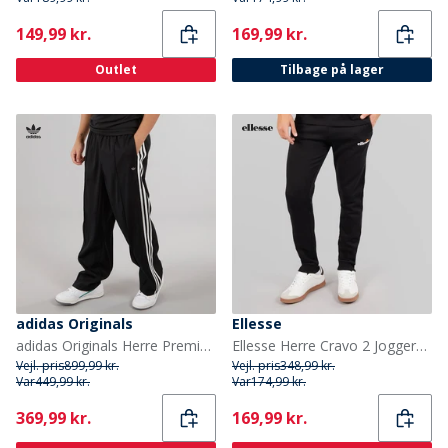
Current
Current
149,99 kr.
169,99 kr.
Outlet
Tilbage på lager
adidas Originals
Ellesse
adidas Originals Herre Premium Originals Løse Track Bukser Sort
Ellesse Herre Cravo 2 Joggers Sort
Vejl. pris
899,99 kr.
Vejl. pris
348,99 kr.
Var
449,99 kr.
Var
174,99 kr.
Current
Current
369,99 kr.
169,99 kr.