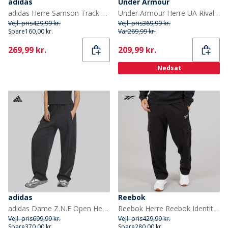
adidas
Under Armour
adidas Herre Samson Track Pants Grey Six/Sort
Under Armour Herre UA Rival Fleece Joggingbukser Sort/Hvid
Vejl. pris
429,99 kr.
Vejl. pris
369,99 kr.
Spare
160,00 kr.
Var
269,99 kr.
Current
Current
269,99 kr.
209,99 kr.
Nedsat
adidas
Reebok
adidas Dame Z.N.E Open Hem Træningsbukser Sort
Reebok Herre Reebok Identity Lille Logo Cargo Bukser Sort/Hvid/Vector Red
Vejl. pris
699,99 kr.
Vejl. pris
429,99 kr.
Spare
370,00 kr.
Spare
280,00 kr.