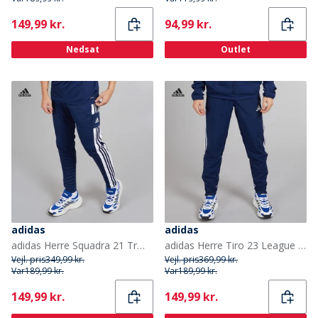
Current
Current
149,99 kr.
94,99 kr.
Nedsat
Outlet
adidas
adidas
adidas Herre Squadra 21 Træningsbukser Navy/Hvid
adidas Herre Tiro 23 League Vævede Træningsbukser Team Navy Blue
Vejl. pris
349,99 kr.
Vejl. pris
369,99 kr.
Var
189,99 kr.
Var
189,99 kr.
Current
Current
149,99 kr.
149,99 kr.