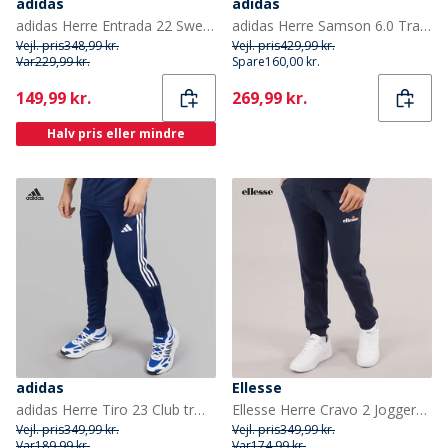
adidas
adidas
adidas Herre Entrada 22 Sweatpants Sort
adidas Herre Samson 6.0 Track Pants Olive Strata/Sort
Vejl. pris
348,99 kr.
Vejl. pris
429,99 kr.
Var
229,99 kr.
Spare
160,00 kr.
Current
Current
149,99 kr.
269,99 kr.
Halv pris eller mindre
adidas
Ellesse
adidas Herre Tiro 23 Club træningsbukser Team Navy/Hvid
Ellesse Herre Cravo 2 Joggers Navy
Vejl. pris
349,99 kr.
Vejl. pris
349,99 kr.
Var
189,99 kr.
Var
174,99 kr.