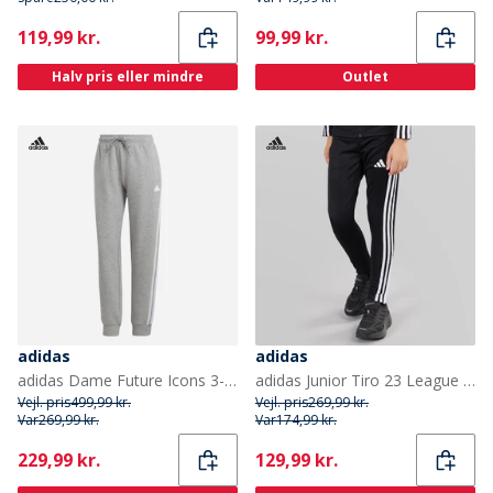
Current
Current
119,99 kr.
99,99 kr.
Halv pris eller mindre
Outlet
adidas
adidas
adidas Dame Future Icons 3-Stripes Joggers Medium Grey Heather
adidas Junior Tiro 23 League træningsbukser Sort
Vejl. pris
499,99 kr.
Vejl. pris
269,99 kr.
Var
269,99 kr.
Var
174,99 kr.
Current
Current
229,99 kr.
129,99 kr.