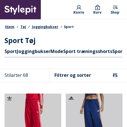
Skip
Primary departments
to
0
Konto
Kurv
Shop
main
content
navigationssti
Hjem
Tøj
Joggingbukser
Sport
Sport Tøj
Hurtige links
Sport
Joggingbukser
Mode
Sport træningsshorts
Sport
Stilarter 68
Filtrer og sorter