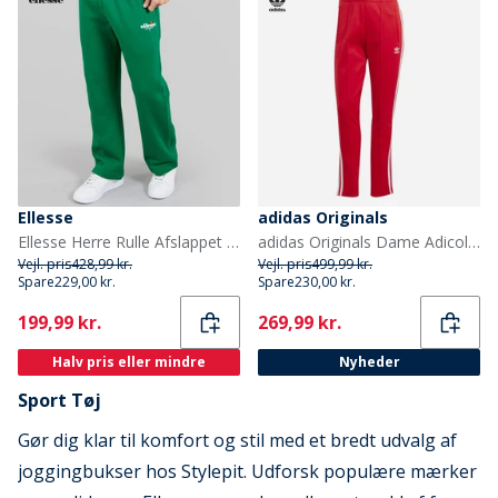
Ellesse
adidas Originals
Ellesse Herre Rulle Afslappet Pasform Lige Ben Joggingbukser Grøn
adidas Originals Dame Adicolor Superstar Træningsbukser Better Scarlet
Vejl. pris
428,99 kr.
Vejl. pris
499,99 kr.
Spare
229,00 kr.
Spare
230,00 kr.
Current
Current
199,99 kr.
269,99 kr.
Halv pris eller mindre
Nyheder
Sport Tøj
Gør dig klar til komfort og stil med et bredt udvalg af
joggingbukser hos Stylepit. Udforsk populære mærker