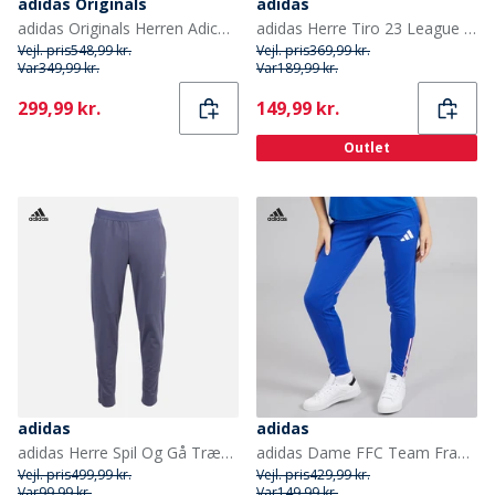
adidas Originals
adidas
adidas Originals Herren Adicolour Classics Superstar Track Pants Aurora Black
adidas Herre Tiro 23 League træningsbukser Sort
Vejl. pris
548,99 kr.
Vejl. pris
369,99 kr.
Var
349,99 kr.
Var
189,99 kr.
Current
Current
299,99 kr.
149,99 kr.
Outlet
adidas
adidas
adidas Herre Spil Og Gå Trænings 3 Stribede Joggers Shadow Navy
adidas Dame FFC Team Frankrig Træningsbukser Semi Lucid Blue
Vejl. pris
499,99 kr.
Vejl. pris
429,99 kr.
Var
99,99 kr.
Var
149,99 kr.