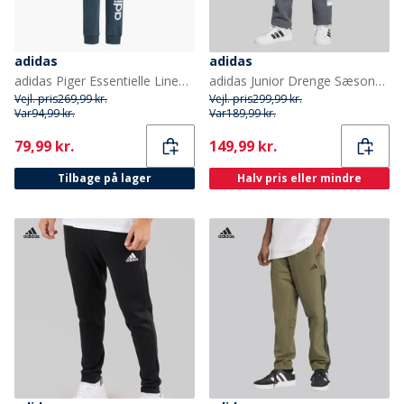
adidas
adidas
adidas Piger Essentielle Lineære Logo Bomuldsbukser Arctic Night/Hvid
adidas Junior Drenge Sæsonens Essentielle Tiberio 3 Striber Joggebukser Drak Grey/Hvid/Wonder Sage
Vejl. pris
269,99 kr.
Vejl. pris
299,99 kr.
Var
94,99 kr.
Var
189,99 kr.
Current
Current
79,99 kr.
149,99 kr.
Tilbage på lager
Halv pris eller mindre