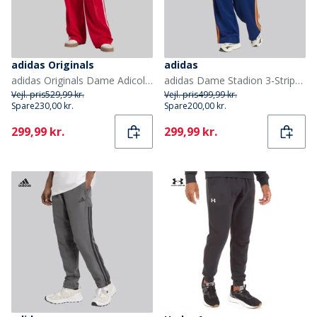
adidas Originals
adidas
adidas Originals Dame Adicolor Classic Firebird Løstsiddende træningsbukser Better Scarlet/Hvid
adidas Dame Stadion 3-Stripes Træningsbukser Dark Blue/Pure Orange/Off White
Vejl. pris
529,99 kr.
Vejl. pris
499,99 kr.
Spare
230,00 kr.
Spare
200,00 kr.
Current
Current
299,99 kr.
299,99 kr.