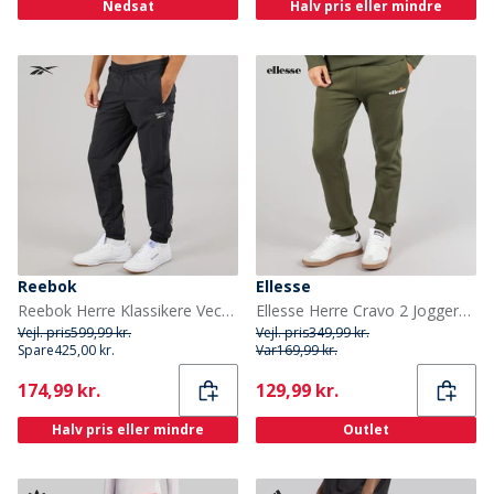
Nedsat
Halv pris eller mindre
Reebok
Ellesse
Reebok Herre Klassikere Vector Vævet Træningsbukser Night Black
Ellesse Herre Cravo 2 Joggers Khaki
Vejl. pris
599,99 kr.
Vejl. pris
349,99 kr.
Spare
425,00 kr.
Var
169,99 kr.
Current
Current
174,99 kr.
129,99 kr.
Halv pris eller mindre
Outlet