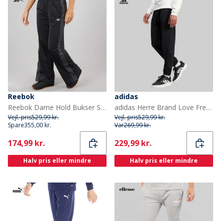
Reebok
adidas
Reebok Dame Hold Bukser Sort
adidas Herre Brand Love French Terry Joggers Sort
Vejl. pris
529,99 kr.
Vejl. pris
529,99 kr.
Spare
355,00 kr.
Var
269,99 kr.
Current
Current
174,99 kr.
229,99 kr.
Halv pris eller mindre
Halv pris eller mindre